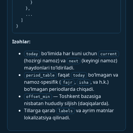
      }

    },

    ...

  ]

}
Izohlar:
bo‘limida har kuni uchun
today
current
(hozirgi namoz) va
(keyingi namoz)
next
maydonlari to‘ldiriladi.
faqat
bo‘lmagan va
period_table
today
namoz-spesifik (
,
, va h.k.)
fajr
isha
bo‘lmagan periodlarda chiqadi.
— Toshkent bazasiga
offset_min
nisbatan hududiy siljish (daqiqalarda).
Tillarga qarab
va ayrim matnlar
labels
lokalizatsiya qilinadi.