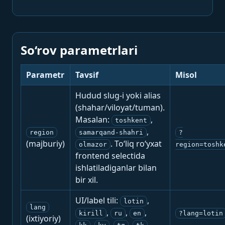
So‘rov parametrlari
Parametr
Tavsif
Misol
Hudud slug-i yoki alias
(shahar/viloyat/tuman).
Masalan:
,
toshkent
,
region
samarqand-shahri
?
(majburiy)
. To‘liq ro‘yxat
olmazor
region=toshk
frontend selectida
ishlatiladiganlar bilan
bir xil.
UI/label tili:
,
lotin
lang
,
,
,
kirill
ru
en
?lang=lotin
(ixtiyoriy)
,
,
,