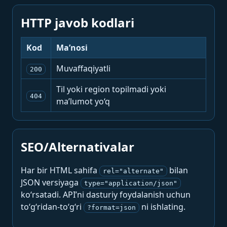
HTTP javob kodlari
Kod
Ma’nosi
Muvaffaqiyatli
200
Til yoki region topilmadi yoki
404
ma’lumot yo‘q
SEO/Alternativalar
Har bir HTML sahifa
bilan
rel="alternate"
JSON versiyaga
type="application/json"
ko‘rsatadi. API’ni dasturiy foydalanish uchun
to‘g‘ridan-to‘g‘ri
ni ishlating.
?format=json