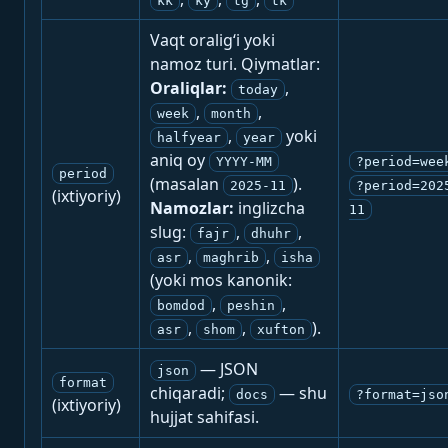
kk
ky
tg
tk
Vaqt oralig‘i yoki
namoz turi. Qiymatlar:
Oraliqlar:
,
today
,
,
week
month
,
yoki
halfyear
year
aniq oy
YYYY-MM
?period=wee
period
(masalan
).
2025-11
?period=202
(ixtiyoriy)
Namozlar:
inglizcha
11
slug:
,
,
fajr
dhuhr
,
,
asr
maghrib
isha
(yoki mos kanonik:
,
,
bomdod
peshin
,
,
).
asr
shom
xufton
— JSON
json
format
chiqaradi;
— shu
docs
?format=jso
(ixtiyoriy)
hujjat sahifasi.