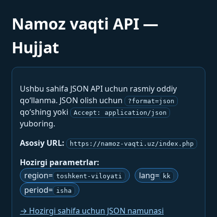
Namoz vaqti API —
Hujjat
Ushbu sahifa JSON API uchun rasmiy oddiy
qo‘llanma. JSON olish uchun
?format=json
qo‘shing yoki
Accept: application/json
yuboring.
Asosiy URL:
https://namoz-vaqti.uz/index.php
Hozirgi parametrlar:
region=
lang=
toshkent-viloyati
kk
period=
isha
→ Hozirgi sahifa uchun JSON namunasi