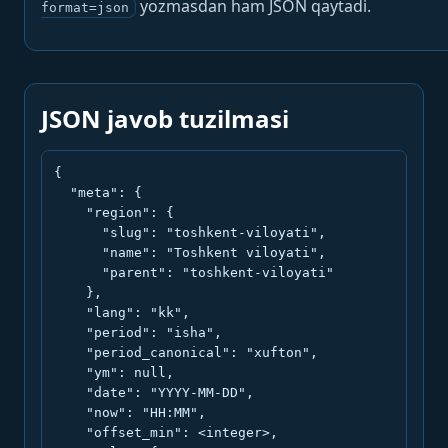
yozmasdan ham JSON qaytadi.
format=json
JSON javob tuzilmasi
{

  "meta": {

    "region": {

      "slug": "toshkent-viloyati",

      "name": "Toshkent viloyati",

      "parent": "toshkent-viloyati"

    },

    "lang": "kk",

    "period": "isha",

    "period_canonical": "xufton",

    "ym": null,

    "date": "YYYY-MM-DD",

    "now": "HH:MM",

    "offset_min": <integer>,
