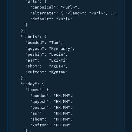
    "urls": {

      "canonical": "<url>",

      "alternate": { "<lang>": "<url>", ... },

      "default": "<url>"

    }

  },

  "labels": {

    "bomdod": "Таң",

    "quyosh": "Күн шығу",

    "peshin": "Бесін",

    "asr":    "Екінті",

    "shom":   "Ақшам",

    "xufton": "Құптан"

  },

  "today": {

    "times": {

      "bomdod": "HH:MM",

      "quyosh": "HH:MM",

      "peshin": "HH:MM",

      "asr":    "HH:MM",

      "shom":   "HH:MM",

      "xufton": "HH:MM"

    },
