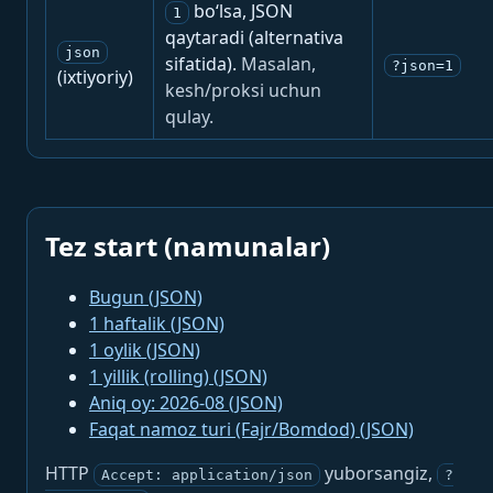
bo‘lsa, JSON
1
qaytaradi (alternativa
json
sifatida).
Masalan,
?json=1
(ixtiyoriy)
kesh/proksi uchun
qulay.
Tez start (namunalar)
Bugun (JSON)
1 haftalik (JSON)
1 oylik (JSON)
1 yillik (rolling) (JSON)
Aniq oy: 2026-08 (JSON)
Faqat namoz turi (Fajr/Bomdod) (JSON)
HTTP
yuborsangiz,
Accept: application/json
?