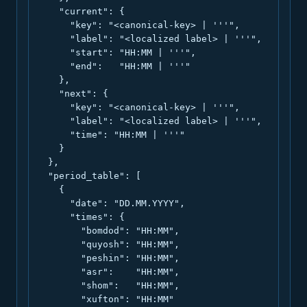
    "current": {

      "key": "<canonical-key> | '''",

      "label": "<localized label> | '''",

      "start": "HH:MM | '''",

      "end":   "HH:MM | '''"

    },

    "next": {

      "key": "<canonical-key> | '''",

      "label": "<localized label> | '''",

      "time": "HH:MM | '''"

    }

  },

  "period_table": [

    {

      "date": "DD.MM.YYYY",

      "times": {

        "bomdod": "HH:MM",

        "quyosh": "HH:MM",

        "peshin": "HH:MM",

        "asr":    "HH:MM",

        "shom":   "HH:MM",

        "xufton": "HH:MM"
