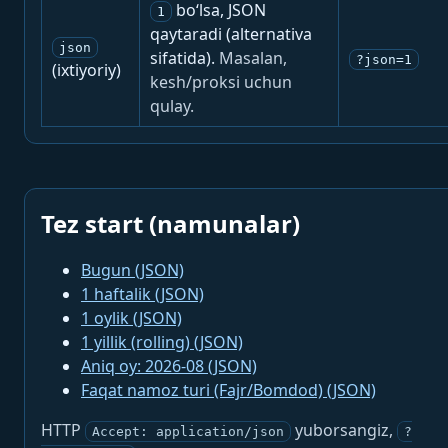
bo‘lsa, JSON
1
qaytaradi (alternativa
json
sifatida).
Masalan,
?json=1
(ixtiyoriy)
kesh/proksi uchun
qulay.
Tez start (namunalar)
Bugun (JSON)
1 haftalik (JSON)
1 oylik (JSON)
1 yillik (rolling) (JSON)
Aniq oy: 2026-08 (JSON)
Faqat namoz turi (Fajr/Bomdod) (JSON)
HTTP
yuborsangiz,
Accept: application/json
?