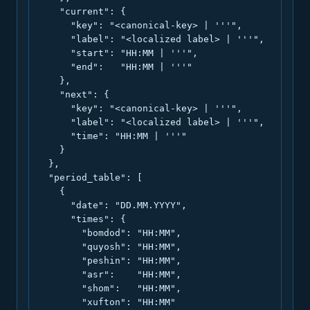
    "current": {

      "key": "<canonical-key> | '''",

      "label": "<localized label> | '''",

      "start": "HH:MM | '''",

      "end":   "HH:MM | '''"

    },

    "next": {

      "key": "<canonical-key> | '''",

      "label": "<localized label> | '''",

      "time": "HH:MM | '''"

    }

  },

  "period_table": [

    {

      "date": "DD.MM.YYYY",

      "times": {

        "bomdod": "HH:MM",

        "quyosh": "HH:MM",

        "peshin": "HH:MM",

        "asr":    "HH:MM",

        "shom":   "HH:MM",

        "xufton": "HH:MM"
