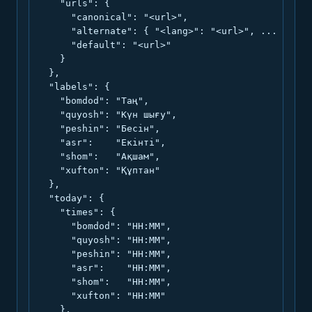
    "urls": {

      "canonical": "<url>",

      "alternate": { "<lang>": "<url>", ... },

      "default": "<url>"

    }

  },

  "labels": {

    "bomdod": "Таң",

    "quyosh": "Күн шығу",

    "peshin": "Бесін",

    "asr":    "Екінті",

    "shom":   "Ақшам",

    "xufton": "Құптан"

  },

  "today": {

    "times": {

      "bomdod": "HH:MM",

      "quyosh": "HH:MM",

      "peshin": "HH:MM",

      "asr":    "HH:MM",

      "shom":   "HH:MM",

      "xufton": "HH:MM"

    },
