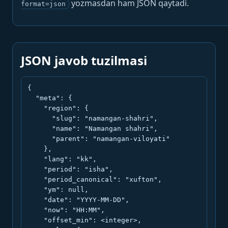
yozmasdan ham JSON qaytadi.
format=json
JSON javob tuzilmasi
{

  "meta": {

    "region": {

      "slug": "namangan-shahri",

      "name": "Namangan shahri",

      "parent": "namangan-viloyati"

    },

    "lang": "kk",

    "period": "isha",

    "period_canonical": "xufton",

    "ym": null,

    "date": "YYYY-MM-DD",

    "now": "HH:MM",

    "offset_min": <integer>,
