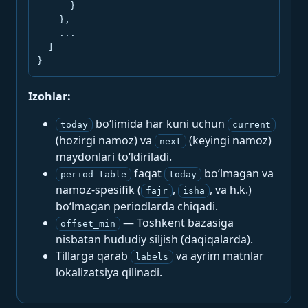
      }

    },

    ...

  ]

}
Izohlar:
bo‘limida har kuni uchun
today
current
(hozirgi namoz) va
(keyingi namoz)
next
maydonlari to‘ldiriladi.
faqat
bo‘lmagan va
period_table
today
namoz-spesifik (
,
, va h.k.)
fajr
isha
bo‘lmagan periodlarda chiqadi.
— Toshkent bazasiga
offset_min
nisbatan hududiy siljish (daqiqalarda).
Tillarga qarab
va ayrim matnlar
labels
lokalizatsiya qilinadi.