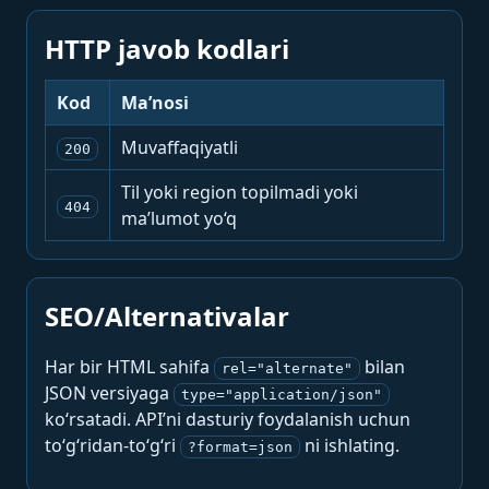
HTTP javob kodlari
Kod
Ma’nosi
Muvaffaqiyatli
200
Til yoki region topilmadi yoki
404
ma’lumot yo‘q
SEO/Alternativalar
Har bir HTML sahifa
bilan
rel="alternate"
JSON versiyaga
type="application/json"
ko‘rsatadi. API’ni dasturiy foydalanish uchun
to‘g‘ridan-to‘g‘ri
ni ishlating.
?format=json