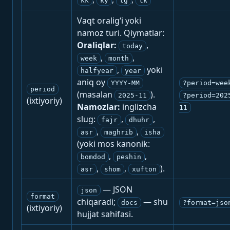
kk
ky
tg
tk
Vaqt oralig‘i yoki
namoz turi. Qiymatlar:
Oraliqlar:
,
today
,
,
week
month
,
yoki
halfyear
year
aniq oy
YYYY-MM
?period=wee
period
(masalan
).
2025-11
?period=202
(ixtiyoriy)
Namozlar:
inglizcha
11
slug:
,
,
fajr
dhuhr
,
,
asr
maghrib
isha
(yoki mos kanonik:
,
,
bomdod
peshin
,
,
).
asr
shom
xufton
— JSON
json
format
chiqaradi;
— shu
docs
?format=jso
(ixtiyoriy)
hujjat sahifasi.