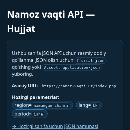
Namoz vaqti API —
Hujjat
Ushbu sahifa JSON API uchun rasmiy oddiy
qo‘llanma. JSON olish uchun
?format=json
qo‘shing yoki
Accept: application/json
yuboring.
Asosiy URL:
https://namoz-vaqti.uz/index.php
Hozirgi parametrlar:
region=
lang=
namangan-shahri
kk
period=
isha
→ Hozirgi sahifa uchun JSON namunasi