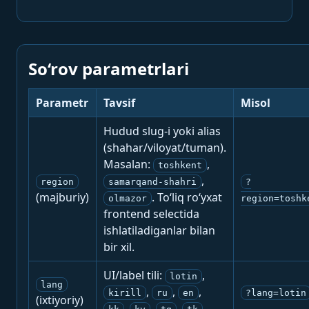
So‘rov parametrlari
Parametr
Tavsif
Misol
Hudud slug-i yoki alias
(shahar/viloyat/tuman).
Masalan:
,
toshkent
,
region
samarqand-shahri
?
(majburiy)
. To‘liq ro‘yxat
olmazor
region=toshk
frontend selectida
ishlatiladiganlar bilan
bir xil.
UI/label tili:
,
lotin
lang
,
,
,
kirill
ru
en
?lang=lotin
(ixtiyoriy)
,
,
,