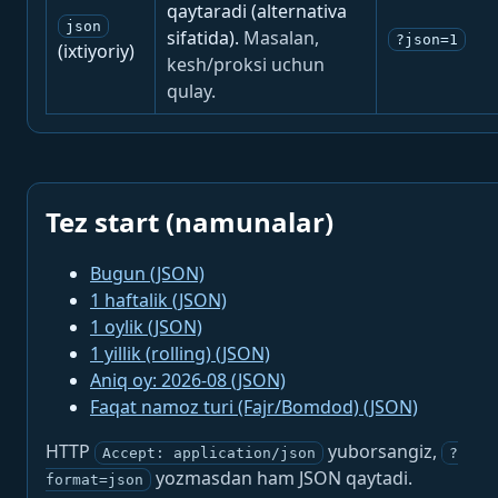
qaytaradi (alternativa
json
sifatida).
Masalan,
?json=1
(ixtiyoriy)
kesh/proksi uchun
qulay.
Tez start (namunalar)
Bugun (JSON)
1 haftalik (JSON)
1 oylik (JSON)
1 yillik (rolling) (JSON)
Aniq oy: 2026-08 (JSON)
Faqat namoz turi (Fajr/Bomdod) (JSON)
HTTP
yuborsangiz,
Accept: application/json
?
yozmasdan ham JSON qaytadi.
format=json