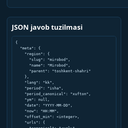
JSON javob tuzilmasi
{

  "meta": {

    "region": {

      "slug": "mirobod",

      "name": "Mirobod",

      "parent": "toshkent-shahri"

    },

    "lang": "kk",

    "period": "isha",

    "period_canonical": "xufton",

    "ym": null,

    "date": "YYYY-MM-DD",

    "now": "HH:MM",

    "offset_min": <integer>,

    "urls": {
