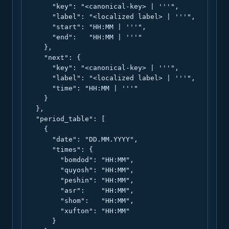
      "key": "<canonical-key> | '''",

      "label": "<localized label> | '''",

      "start": "HH:MM | '''",

      "end":   "HH:MM | '''"

    },

    "next": {

      "key": "<canonical-key> | '''",

      "label": "<localized label> | '''",

      "time": "HH:MM | '''"

    }

  },

  "period_table": [

    {

      "date": "DD.MM.YYYY",

      "times": {

        "bomdod": "HH:MM",

        "quyosh": "HH:MM",

        "peshin": "HH:MM",

        "asr":    "HH:MM",

        "shom":   "HH:MM",

        "xufton": "HH:MM"

      }
