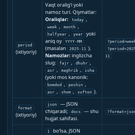
Vaqt oralig‘i yoki
namoz turi. Qiymatlar:
Oraliqlar:
,
today
,
,
week
month
,
yoki
halfyear
year
aniq oy
YYYY-MM
?period=wee
period
(masalan
).
2025-11
?period=202
(ixtiyoriy)
Namozlar:
inglizcha
11
slug:
,
,
fajr
dhuhr
,
,
asr
maghrib
isha
(yoki mos kanonik:
,
,
bomdod
peshin
,
,
).
asr
shom
xufton
— JSON
json
format
chiqaradi;
— shu
docs
?format=jso
(ixtiyoriy)
hujjat sahifasi.
bo‘lsa, JSON
1