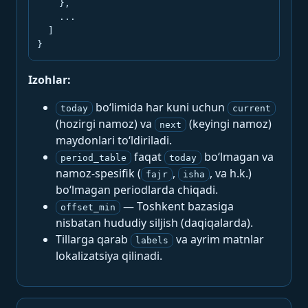
    },

    ...

  ]

}
Izohlar:
bo‘limida har kuni uchun
today
current
(hozirgi namoz) va
(keyingi namoz)
next
maydonlari to‘ldiriladi.
faqat
bo‘lmagan va
period_table
today
namoz-spesifik (
,
, va h.k.)
fajr
isha
bo‘lmagan periodlarda chiqadi.
— Toshkent bazasiga
offset_min
nisbatan hududiy siljish (daqiqalarda).
Tillarga qarab
va ayrim matnlar
labels
lokalizatsiya qilinadi.