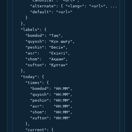
      "canonical": "<url>",

      "alternate": { "<lang>": "<url>", ... },

      "default": "<url>"

    }

  },

  "labels": {

    "bomdod": "Таң",

    "quyosh": "Күн шығу",

    "peshin": "Бесін",

    "asr":    "Екінті",

    "shom":   "Ақшам",

    "xufton": "Құптан"

  },

  "today": {

    "times": {

      "bomdod": "HH:MM",

      "quyosh": "HH:MM",

      "peshin": "HH:MM",

      "asr":    "HH:MM",

      "shom":   "HH:MM",

      "xufton": "HH:MM"

    },

    "current": {
