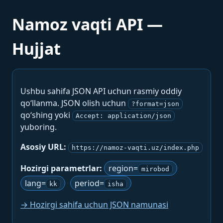
Namoz vaqti API —
Hujjat
Ushbu sahifa JSON API uchun rasmiy oddiy
qo‘llanma. JSON olish uchun
?format=json
qo‘shing yoki
Accept: application/json
yuboring.
Asosiy URL:
https://namoz-vaqti.uz/index.php
Hozirgi parametrlar:
region=
mirobod
lang=
period=
kk
isha
→ Hozirgi sahifa uchun JSON namunasi