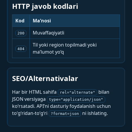
HTTP javob kodlari
Kod
Ma’nosi
Muvaffaqiyatli
200
Til yoki region topilmadi yoki
404
ma’lumot yo‘q
SEO/Alternativalar
Har bir HTML sahifa
bilan
rel="alternate"
JSON versiyaga
type="application/json"
ko‘rsatadi. API’ni dasturiy foydalanish uchun
to‘g‘ridan-to‘g‘ri
ni ishlating.
?format=json