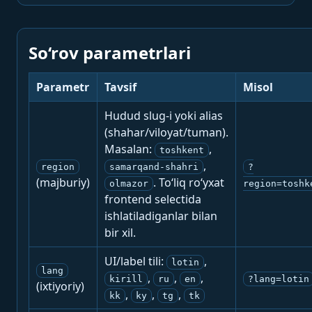
So‘rov parametrlari
Parametr
Tavsif
Misol
Hudud slug-i yoki alias
(shahar/viloyat/tuman).
Masalan:
,
toshkent
,
region
samarqand-shahri
?
(majburiy)
. To‘liq ro‘yxat
olmazor
region=toshk
frontend selectida
ishlatiladiganlar bilan
bir xil.
UI/label tili:
,
lotin
lang
,
,
,
kirill
ru
en
?lang=lotin
(ixtiyoriy)
,
,
,
kk
ky
tg
tk