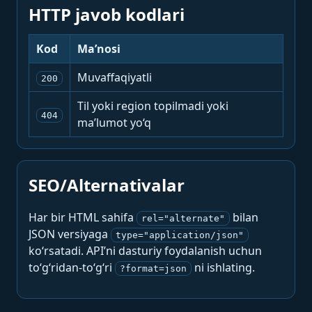
HTTP javob kodlari
Kod
Ma’nosi
Muvaffaqiyatli
200
Til yoki region topilmadi yoki
404
ma’lumot yo‘q
SEO/Alternativalar
Har bir HTML sahifa
bilan
rel="alternate"
JSON versiyaga
type="application/json"
ko‘rsatadi. API’ni dasturiy foydalanish uchun
to‘g‘ridan-to‘g‘ri
ni ishlating.
?format=json