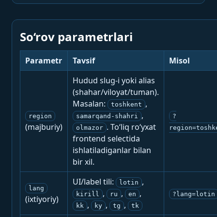
So‘rov parametrlari
Parametr
Tavsif
Misol
Hudud slug-i yoki alias
(shahar/viloyat/tuman).
Masalan:
,
toshkent
,
region
samarqand-shahri
?
(majburiy)
. To‘liq ro‘yxat
olmazor
region=toshk
frontend selectida
ishlatiladiganlar bilan
bir xil.
UI/label tili:
,
lotin
lang
,
,
,
kirill
ru
en
?lang=lotin
(ixtiyoriy)
,
,
,
kk
ky
tg
tk