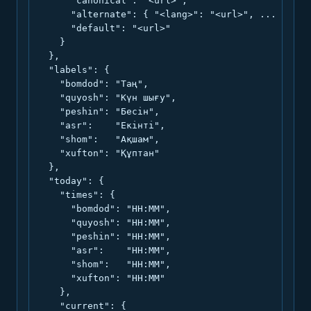
      "canonical": "<url>",

      "alternate": { "<lang>": "<url>", ... },

      "default": "<url>"

    }

  },

  "labels": {

    "bomdod": "Таң",

    "quyosh": "Күн шығу",

    "peshin": "Бесін",

    "asr":    "Екінті",

    "shom":   "Ақшам",

    "xufton": "Құптан"

  },

  "today": {

    "times": {

      "bomdod": "HH:MM",

      "quyosh": "HH:MM",

      "peshin": "HH:MM",

      "asr":    "HH:MM",

      "shom":   "HH:MM",

      "xufton": "HH:MM"

    },

    "current": {
