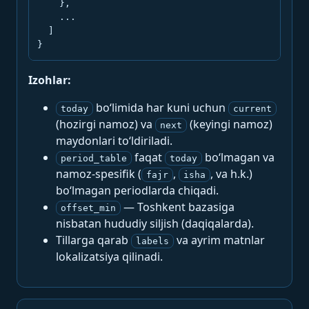
    },

    ...

  ]

}
Izohlar:
bo‘limida har kuni uchun
today
current
(hozirgi namoz) va
(keyingi namoz)
next
maydonlari to‘ldiriladi.
faqat
bo‘lmagan va
period_table
today
namoz-spesifik (
,
, va h.k.)
fajr
isha
bo‘lmagan periodlarda chiqadi.
— Toshkent bazasiga
offset_min
nisbatan hududiy siljish (daqiqalarda).
Tillarga qarab
va ayrim matnlar
labels
lokalizatsiya qilinadi.