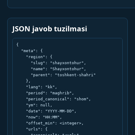
JSON javob tuzilmasi
{

  "meta": {

    "region": {

      "slug": "shayxontohur",

      "name": "Shayxontohur",

      "parent": "toshkent-shahri"

    },

    "lang": "kk",

    "period": "maghrib",

    "period_canonical": "shom",

    "ym": null,

    "date": "YYYY-MM-DD",

    "now": "HH:MM",

    "offset_min": <integer>,

    "urls": {
