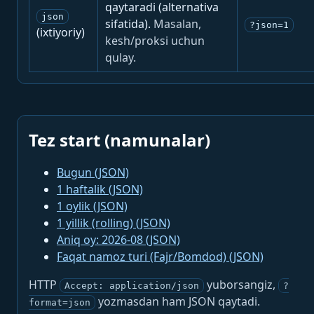
qaytaradi (alternativa
json
sifatida).
Masalan,
?json=1
(ixtiyoriy)
kesh/proksi uchun
qulay.
Tez start (namunalar)
Bugun (JSON)
1 haftalik (JSON)
1 oylik (JSON)
1 yillik (rolling) (JSON)
Aniq oy: 2026-08 (JSON)
Faqat namoz turi (Fajr/Bomdod) (JSON)
HTTP
yuborsangiz,
Accept: application/json
?
yozmasdan ham JSON qaytadi.
format=json