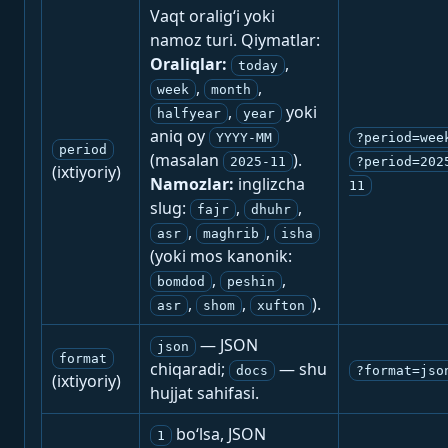
Vaqt oralig‘i yoki
namoz turi. Qiymatlar:
Oraliqlar:
,
today
,
,
week
month
,
yoki
halfyear
year
aniq oy
YYYY-MM
?period=wee
period
(masalan
).
2025-11
?period=202
(ixtiyoriy)
Namozlar:
inglizcha
11
slug:
,
,
fajr
dhuhr
,
,
asr
maghrib
isha
(yoki mos kanonik:
,
,
bomdod
peshin
,
,
).
asr
shom
xufton
— JSON
json
format
chiqaradi;
— shu
docs
?format=jso
(ixtiyoriy)
hujjat sahifasi.
bo‘lsa, JSON
1