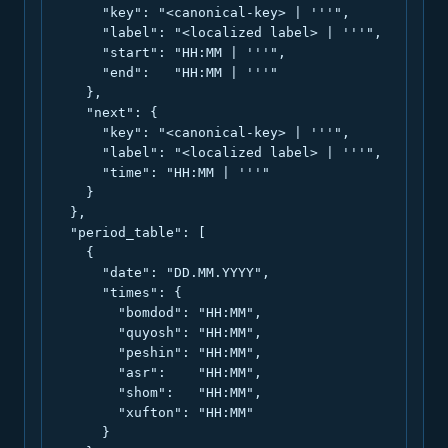
      "key": "<canonical-key> | '''",

      "label": "<localized label> | '''",

      "start": "HH:MM | '''",

      "end":   "HH:MM | '''"

    },

    "next": {

      "key": "<canonical-key> | '''",

      "label": "<localized label> | '''",

      "time": "HH:MM | '''"

    }

  },

  "period_table": [

    {

      "date": "DD.MM.YYYY",

      "times": {

        "bomdod": "HH:MM",

        "quyosh": "HH:MM",

        "peshin": "HH:MM",

        "asr":    "HH:MM",

        "shom":   "HH:MM",

        "xufton": "HH:MM"

      }
