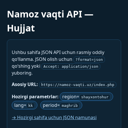
Namoz vaqti API —
Hujjat
Ushbu sahifa JSON API uchun rasmiy oddiy
qo‘llanma. JSON olish uchun
?format=json
qo‘shing yoki
Accept: application/json
yuboring.
Asosiy URL:
https://namoz-vaqti.uz/index.php
Hozirgi parametrlar:
region=
shayxontohur
lang=
period=
kk
maghrib
→ Hozirgi sahifa uchun JSON namunasi