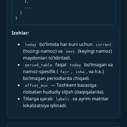
    },

    ...

  ]

}
Izohlar:
bo‘limida har kuni uchun
today
current
(hozirgi namoz) va
(keyingi namoz)
next
maydonlari to‘ldiriladi.
faqat
bo‘lmagan va
period_table
today
namoz-spesifik (
,
, va h.k.)
fajr
isha
bo‘lmagan periodlarda chiqadi.
— Toshkent bazasiga
offset_min
nisbatan hududiy siljish (daqiqalarda).
Tillarga qarab
va ayrim matnlar
labels
lokalizatsiya qilinadi.