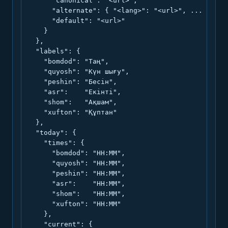
      "canonical": "<url>",

      "alternate": { "<lang>": "<url>", ... },

      "default": "<url>"

    }

  },

  "labels": {

    "bomdod": "Таң",

    "quyosh": "Күн шығу",

    "peshin": "Бесін",

    "asr":    "Екінті",

    "shom":   "Ақшам",

    "xufton": "Құптан"

  },

  "today": {

    "times": {

      "bomdod": "HH:MM",

      "quyosh": "HH:MM",

      "peshin": "HH:MM",

      "asr":    "HH:MM",

      "shom":   "HH:MM",

      "xufton": "HH:MM"

    },

    "current": {
