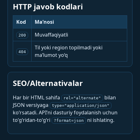
HTTP javob kodlari
Kod
Ma’nosi
Muvaffaqiyatli
200
Til yoki region topilmadi yoki
404
ma’lumot yo‘q
SEO/Alternativalar
Har bir HTML sahifa
bilan
rel="alternate"
JSON versiyaga
type="application/json"
ko‘rsatadi. API’ni dasturiy foydalanish uchun
to‘g‘ridan-to‘g‘ri
ni ishlating.
?format=json