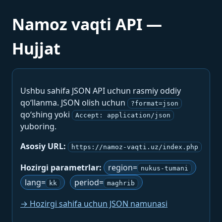
Namoz vaqti API —
Hujjat
Ushbu sahifa JSON API uchun rasmiy oddiy
qo‘llanma. JSON olish uchun
?format=json
qo‘shing yoki
Accept: application/json
yuboring.
Asosiy URL:
https://namoz-vaqti.uz/index.php
Hozirgi parametrlar:
region=
nukus-tumani
lang=
period=
kk
maghrib
→ Hozirgi sahifa uchun JSON namunasi