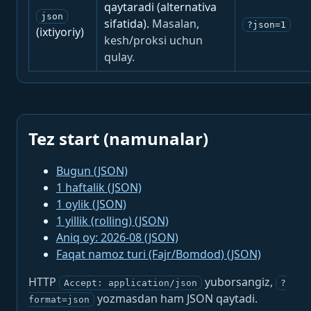
qaytaradi (alternativa
json
sifatida).
Masalan,
?json=1
(ixtiyoriy)
kesh/proksi uchun
qulay.
Tez start (namunalar)
Bugun (JSON)
1 haftalik (JSON)
1 oylik (JSON)
1 yillik (rolling) (JSON)
Aniq oy: 2026-08 (JSON)
Faqat namoz turi (Fajr/Bomdod) (JSON)
HTTP
yuborsangiz,
Accept: application/json
?
yozmasdan ham JSON qaytadi.
format=json