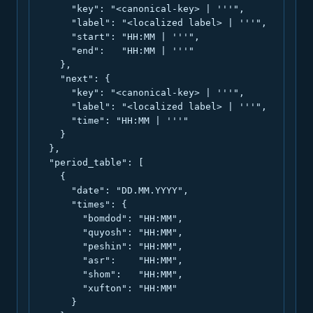
      "key": "<canonical-key> | '''",

      "label": "<localized label> | '''",

      "start": "HH:MM | '''",

      "end":   "HH:MM | '''"

    },

    "next": {

      "key": "<canonical-key> | '''",

      "label": "<localized label> | '''",

      "time": "HH:MM | '''"

    }

  },

  "period_table": [

    {

      "date": "DD.MM.YYYY",

      "times": {

        "bomdod": "HH:MM",

        "quyosh": "HH:MM",

        "peshin": "HH:MM",

        "asr":    "HH:MM",

        "shom":   "HH:MM",

        "xufton": "HH:MM"

      }
