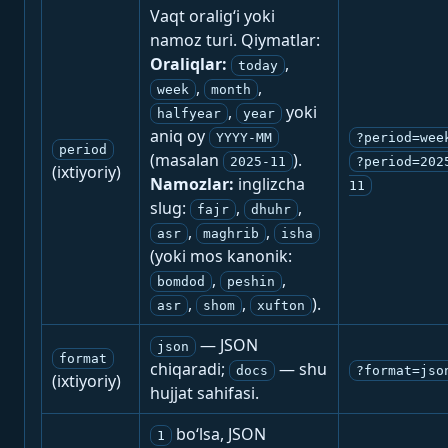
Vaqt oralig‘i yoki
namoz turi. Qiymatlar:
Oraliqlar:
,
today
,
,
week
month
,
yoki
halfyear
year
aniq oy
YYYY-MM
?period=wee
period
(masalan
).
2025-11
?period=202
(ixtiyoriy)
Namozlar:
inglizcha
11
slug:
,
,
fajr
dhuhr
,
,
asr
maghrib
isha
(yoki mos kanonik:
,
,
bomdod
peshin
,
,
).
asr
shom
xufton
— JSON
json
format
chiqaradi;
— shu
docs
?format=jso
(ixtiyoriy)
hujjat sahifasi.
bo‘lsa, JSON
1