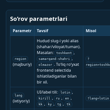
So‘rov parametrlari
Parametr
Tavsif
Misol
Hudud slug-i yoki alias
(shahar/viloyat/tuman).
Masalan:
,
toshkent
,
region
samarqand-shahri
?
(majburiy)
. To‘liq ro‘yxat
olmazor
region=toshk
frontend selectida
ishlatiladiganlar bilan
bir xil.
UI/label tili:
,
lotin
lang
,
,
,
kirill
ru
en
?lang=lotin
(ixtiyoriy)
,
,
,
kk
ky
tg
tk