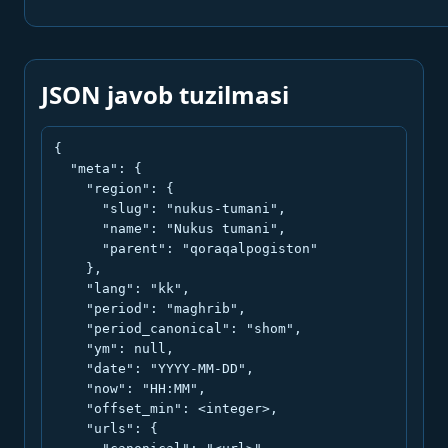
JSON javob tuzilmasi
{

  "meta": {

    "region": {

      "slug": "nukus-tumani",

      "name": "Nukus tumani",

      "parent": "qoraqalpogiston"

    },

    "lang": "kk",

    "period": "maghrib",

    "period_canonical": "shom",

    "ym": null,

    "date": "YYYY-MM-DD",

    "now": "HH:MM",

    "offset_min": <integer>,

    "urls": {
