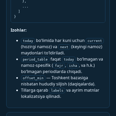
    },

    ...

  ]

}
Izohlar:
bo‘limida har kuni uchun
today
current
(hozirgi namoz) va
(keyingi namoz)
next
maydonlari to‘ldiriladi.
faqat
bo‘lmagan va
period_table
today
namoz-spesifik (
,
, va h.k.)
fajr
isha
bo‘lmagan periodlarda chiqadi.
— Toshkent bazasiga
offset_min
nisbatan hududiy siljish (daqiqalarda).
Tillarga qarab
va ayrim matnlar
labels
lokalizatsiya qilinadi.