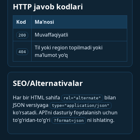
HTTP javob kodlari
Kod
Ma’nosi
Muvaffaqiyatli
200
Til yoki region topilmadi yoki
404
ma’lumot yo‘q
SEO/Alternativalar
Har bir HTML sahifa
bilan
rel="alternate"
JSON versiyaga
type="application/json"
ko‘rsatadi. API’ni dasturiy foydalanish uchun
to‘g‘ridan-to‘g‘ri
ni ishlating.
?format=json