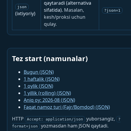
qaytaradi (alternativa
json
sifatida).
Masalan,
?json=1
(ixtiyoriy)
kesh/proksi uchun
qulay.
Tez start (namunalar)
Bugun (JSON)
1 haftalik (JSON)
1 oylik (JSON)
1 yillik (rolling) (JSON)
Aniq oy: 2026-08 (JSON)
Faqat namoz turi (Fajr/Bomdod) (JSON)
HTTP
yuborsangiz,
Accept: application/json
?
yozmasdan ham JSON qaytadi.
format=json