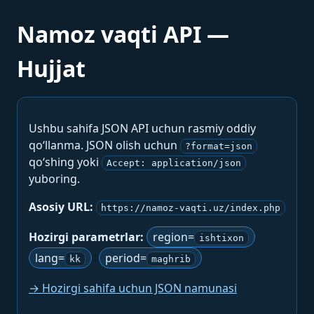
Namoz vaqti API —
Hujjat
Ushbu sahifa JSON API uchun rasmiy oddiy
qo‘llanma. JSON olish uchun
?format=json
qo‘shing yoki
Accept: application/json
yuboring.
Asosiy URL:
https://namoz-vaqti.uz/index.php
Hozirgi parametrlar:
region=
ishtixon
lang=
period=
kk
maghrib
→ Hozirgi sahifa uchun JSON namunasi