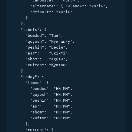
      "canonical": "<url>",

      "alternate": { "<lang>": "<url>", ... },

      "default": "<url>"

    }

  },

  "labels": {

    "bomdod": "Таң",

    "quyosh": "Күн шығу",

    "peshin": "Бесін",

    "asr":    "Екінті",

    "shom":   "Ақшам",

    "xufton": "Құптан"

  },

  "today": {

    "times": {

      "bomdod": "HH:MM",

      "quyosh": "HH:MM",

      "peshin": "HH:MM",

      "asr":    "HH:MM",

      "shom":   "HH:MM",

      "xufton": "HH:MM"

    },

    "current": {
