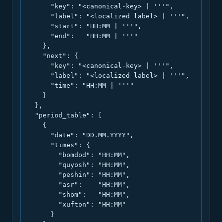
      "key": "<canonical-key> | '''",

      "label": "<localized label> | '''",

      "start": "HH:MM | '''",

      "end":   "HH:MM | '''"

    },

    "next": {

      "key": "<canonical-key> | '''",

      "label": "<localized label> | '''",

      "time": "HH:MM | '''"

    }

  },

  "period_table": [

    {

      "date": "DD.MM.YYYY",

      "times": {

        "bomdod": "HH:MM",

        "quyosh": "HH:MM",

        "peshin": "HH:MM",

        "asr":    "HH:MM",

        "shom":   "HH:MM",

        "xufton": "HH:MM"

      }
