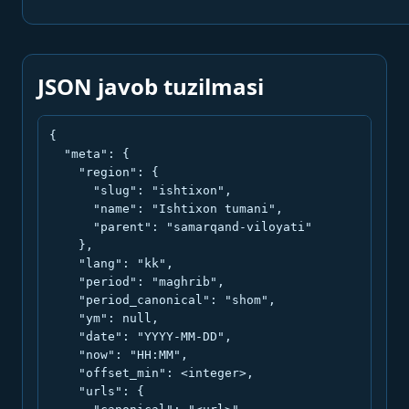
JSON javob tuzilmasi
{

  "meta": {

    "region": {

      "slug": "ishtixon",

      "name": "Ishtixon tumani",

      "parent": "samarqand-viloyati"

    },

    "lang": "kk",

    "period": "maghrib",

    "period_canonical": "shom",

    "ym": null,

    "date": "YYYY-MM-DD",

    "now": "HH:MM",

    "offset_min": <integer>,

    "urls": {
