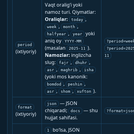
Vaqt oralig‘i yoki
namoz turi. Qiymatlar:
Oraliqlar:
,
today
,
,
week
month
,
yoki
halfyear
year
aniq oy
YYYY-MM
?period=wee
period
(masalan
).
2025-11
?period=202
(ixtiyoriy)
Namozlar:
inglizcha
11
slug:
,
,
fajr
dhuhr
,
,
asr
maghrib
isha
(yoki mos kanonik:
,
,
bomdod
peshin
,
,
).
asr
shom
xufton
— JSON
json
format
chiqaradi;
— shu
docs
?format=jso
(ixtiyoriy)
hujjat sahifasi.
bo‘lsa, JSON
1