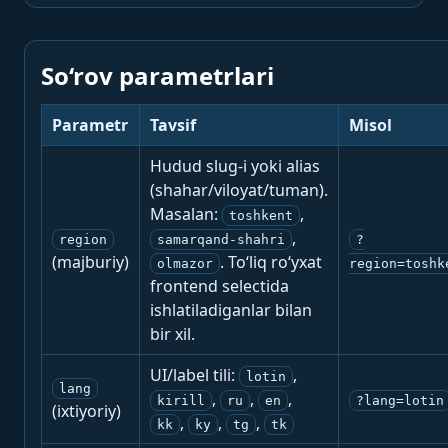
So‘rov parametrlari
Parametr
Tavsif
Misol
Hudud slug-i yoki alias
(shahar/viloyat/tuman).
Masalan:
,
toshkent
,
region
samarqand-shahri
?
(majburiy)
. To‘liq ro‘yxat
olmazor
region=toshk
frontend selectida
ishlatiladiganlar bilan
bir xil.
UI/label tili:
,
lotin
lang
,
,
,
kirill
ru
en
?lang=lotin
(ixtiyoriy)
,
,
,
kk
ky
tg
tk