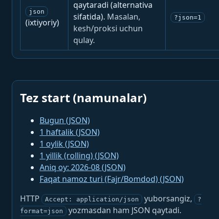
qaytaradi (alternativa
json
sifatida).
Masalan,
?json=1
(ixtiyoriy)
kesh/proksi uchun
qulay.
Tez start (namunalar)
Bugun (JSON)
1 haftalik (JSON)
1 oylik (JSON)
1 yillik (rolling) (JSON)
Aniq oy: 2026-08 (JSON)
Faqat namoz turi (Fajr/Bomdod) (JSON)
HTTP
yuborsangiz,
Accept: application/json
?
yozmasdan ham JSON qaytadi.
format=json