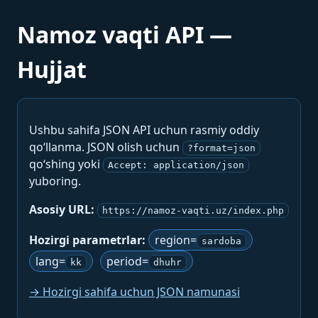
Namoz vaqti API —
Hujjat
Ushbu sahifa JSON API uchun rasmiy oddiy
qo‘llanma. JSON olish uchun
?format=json
qo‘shing yoki
Accept: application/json
yuboring.
Asosiy URL:
https://namoz-vaqti.uz/index.php
Hozirgi parametrlar:
region=
sardoba
lang=
period=
kk
dhuhr
→ Hozirgi sahifa uchun JSON namunasi