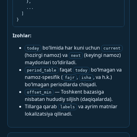
    },

    ...

  ]

}
Izohlar:
bo‘limida har kuni uchun
today
current
(hozirgi namoz) va
(keyingi namoz)
next
maydonlari to‘ldiriladi.
faqat
bo‘lmagan va
period_table
today
namoz-spesifik (
,
, va h.k.)
fajr
isha
bo‘lmagan periodlarda chiqadi.
— Toshkent bazasiga
offset_min
nisbatan hududiy siljish (daqiqalarda).
Tillarga qarab
va ayrim matnlar
labels
lokalizatsiya qilinadi.