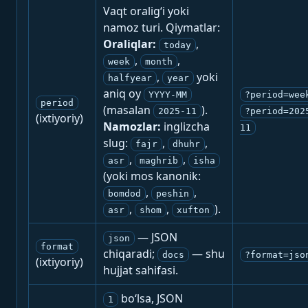
Vaqt oralig‘i yoki
namoz turi. Qiymatlar:
Oraliqlar:
,
today
,
,
week
month
,
yoki
halfyear
year
aniq oy
YYYY-MM
?period=wee
period
(masalan
).
2025-11
?period=202
(ixtiyoriy)
Namozlar:
inglizcha
11
slug:
,
,
fajr
dhuhr
,
,
asr
maghrib
isha
(yoki mos kanonik:
,
,
bomdod
peshin
,
,
).
asr
shom
xufton
— JSON
json
format
chiqaradi;
— shu
docs
?format=jso
(ixtiyoriy)
hujjat sahifasi.
bo‘lsa, JSON
1