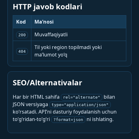
HTTP javob kodlari
Kod
Ma’nosi
Muvaffaqiyatli
200
Til yoki region topilmadi yoki
404
ma’lumot yo‘q
SEO/Alternativalar
Har bir HTML sahifa
bilan
rel="alternate"
JSON versiyaga
type="application/json"
ko‘rsatadi. API’ni dasturiy foydalanish uchun
to‘g‘ridan-to‘g‘ri
ni ishlating.
?format=json