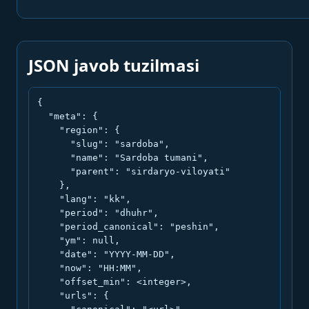
JSON javob tuzilmasi
{

  "meta": {

    "region": {

      "slug": "sardoba",

      "name": "Sardoba tumani",

      "parent": "sirdaryo-viloyati"

    },

    "lang": "kk",

    "period": "dhuhr",

    "period_canonical": "peshin",

    "ym": null,

    "date": "YYYY-MM-DD",

    "now": "HH:MM",

    "offset_min": <integer>,

    "urls": {
