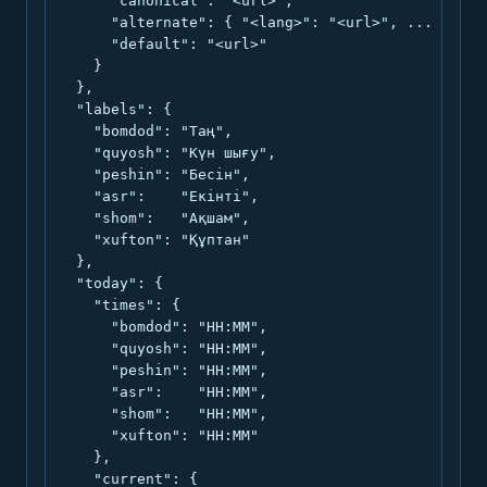
      "canonical": "<url>",

      "alternate": { "<lang>": "<url>", ... },

      "default": "<url>"

    }

  },

  "labels": {

    "bomdod": "Таң",

    "quyosh": "Күн шығу",

    "peshin": "Бесін",

    "asr":    "Екінті",

    "shom":   "Ақшам",

    "xufton": "Құптан"

  },

  "today": {

    "times": {

      "bomdod": "HH:MM",

      "quyosh": "HH:MM",

      "peshin": "HH:MM",

      "asr":    "HH:MM",

      "shom":   "HH:MM",

      "xufton": "HH:MM"

    },

    "current": {
