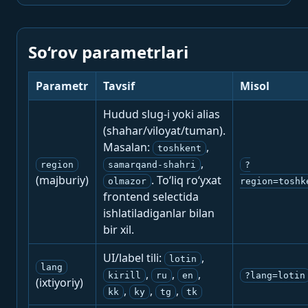
So‘rov parametrlari
Parametr
Tavsif
Misol
Hudud slug-i yoki alias
(shahar/viloyat/tuman).
Masalan:
,
toshkent
,
region
samarqand-shahri
?
(majburiy)
. To‘liq ro‘yxat
olmazor
region=toshk
frontend selectida
ishlatiladiganlar bilan
bir xil.
UI/label tili:
,
lotin
lang
,
,
,
kirill
ru
en
?lang=lotin
(ixtiyoriy)
,
,
,
kk
ky
tg
tk