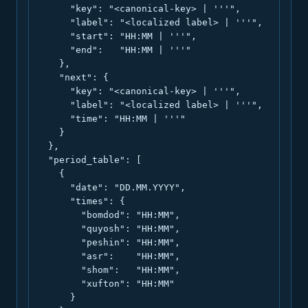
      "key": "<canonical-key> | '''",

      "label": "<localized label> | '''",

      "start": "HH:MM | '''",

      "end":   "HH:MM | '''"

    },

    "next": {

      "key": "<canonical-key> | '''",

      "label": "<localized label> | '''",

      "time": "HH:MM | '''"

    }

  },

  "period_table": [

    {

      "date": "DD.MM.YYYY",

      "times": {

        "bomdod": "HH:MM",

        "quyosh": "HH:MM",

        "peshin": "HH:MM",

        "asr":    "HH:MM",

        "shom":   "HH:MM",

        "xufton": "HH:MM"

      }
