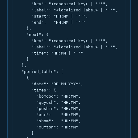
      "key": "<canonical-key> | '''",

      "label": "<localized label> | '''",

      "start": "HH:MM | '''",

      "end":   "HH:MM | '''"

    },

    "next": {

      "key": "<canonical-key> | '''",

      "label": "<localized label> | '''",

      "time": "HH:MM | '''"

    }

  },

  "period_table": [

    {

      "date": "DD.MM.YYYY",

      "times": {

        "bomdod": "HH:MM",

        "quyosh": "HH:MM",

        "peshin": "HH:MM",

        "asr":    "HH:MM",

        "shom":   "HH:MM",

        "xufton": "HH:MM"

      }
