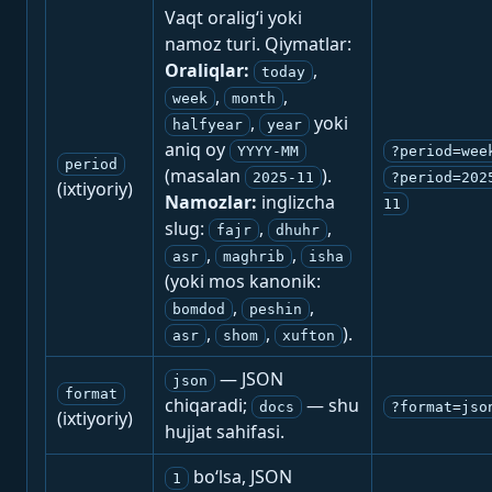
Vaqt oralig‘i yoki
namoz turi. Qiymatlar:
Oraliqlar:
,
today
,
,
week
month
,
yoki
halfyear
year
aniq oy
YYYY-MM
?period=wee
period
(masalan
).
2025-11
?period=202
(ixtiyoriy)
Namozlar:
inglizcha
11
slug:
,
,
fajr
dhuhr
,
,
asr
maghrib
isha
(yoki mos kanonik:
,
,
bomdod
peshin
,
,
).
asr
shom
xufton
— JSON
json
format
chiqaradi;
— shu
docs
?format=jso
(ixtiyoriy)
hujjat sahifasi.
bo‘lsa, JSON
1