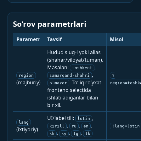
So‘rov parametrlari
Parametr
Tavsif
Misol
Hudud slug-i yoki alias
(shahar/viloyat/tuman).
Masalan:
,
toshkent
,
region
samarqand-shahri
?
(majburiy)
. To‘liq ro‘yxat
olmazor
region=toshk
frontend selectida
ishlatiladiganlar bilan
bir xil.
UI/label tili:
,
lotin
lang
,
,
,
kirill
ru
en
?lang=lotin
(ixtiyoriy)
,
,
,
kk
ky
tg
tk