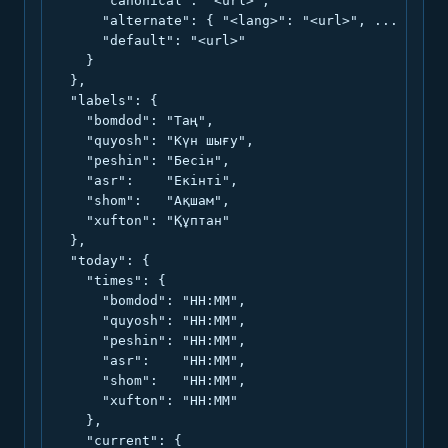
      "canonical": "<url>",

      "alternate": { "<lang>": "<url>", ... },

      "default": "<url>"

    }

  },

  "labels": {

    "bomdod": "Таң",

    "quyosh": "Күн шығу",

    "peshin": "Бесін",

    "asr":    "Екінті",

    "shom":   "Ақшам",

    "xufton": "Құптан"

  },

  "today": {

    "times": {

      "bomdod": "HH:MM",

      "quyosh": "HH:MM",

      "peshin": "HH:MM",

      "asr":    "HH:MM",

      "shom":   "HH:MM",

      "xufton": "HH:MM"

    },

    "current": {
