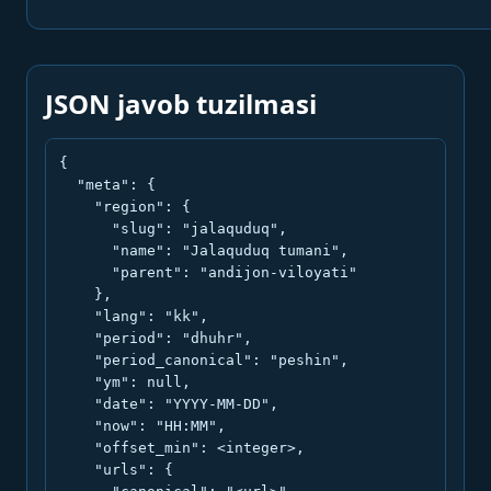
JSON javob tuzilmasi
{

  "meta": {

    "region": {

      "slug": "jalaquduq",

      "name": "Jalaquduq tumani",

      "parent": "andijon-viloyati"

    },

    "lang": "kk",

    "period": "dhuhr",

    "period_canonical": "peshin",

    "ym": null,

    "date": "YYYY-MM-DD",

    "now": "HH:MM",

    "offset_min": <integer>,

    "urls": {
