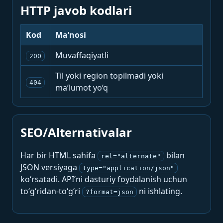
HTTP javob kodlari
Kod
Ma’nosi
Muvaffaqiyatli
200
Til yoki region topilmadi yoki
404
ma’lumot yo‘q
SEO/Alternativalar
Har bir HTML sahifa
bilan
rel="alternate"
JSON versiyaga
type="application/json"
ko‘rsatadi. API’ni dasturiy foydalanish uchun
to‘g‘ridan-to‘g‘ri
ni ishlating.
?format=json