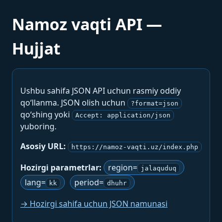
Namoz vaqti API —
Hujjat
Ushbu sahifa JSON API uchun rasmiy oddiy
qo‘llanma. JSON olish uchun
?format=json
qo‘shing yoki
Accept: application/json
yuboring.
Asosiy URL:
https://namoz-vaqti.uz/index.php
Hozirgi parametrlar:
region=
jalaquduq
lang=
period=
kk
dhuhr
→ Hozirgi sahifa uchun JSON namunasi