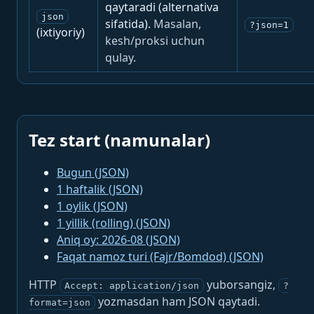
qaytaradi (alternativa
json
sifatida).
Masalan,
?json=1
(ixtiyoriy)
kesh/proksi uchun
qulay.
Tez start (namunalar)
Bugun (JSON)
1 haftalik (JSON)
1 oylik (JSON)
1 yillik (rolling) (JSON)
Aniq oy: 2026-08 (JSON)
Faqat namoz turi (Fajr/Bomdod) (JSON)
HTTP
yuborsangiz,
Accept: application/json
?
yozmasdan ham JSON qaytadi.
format=json