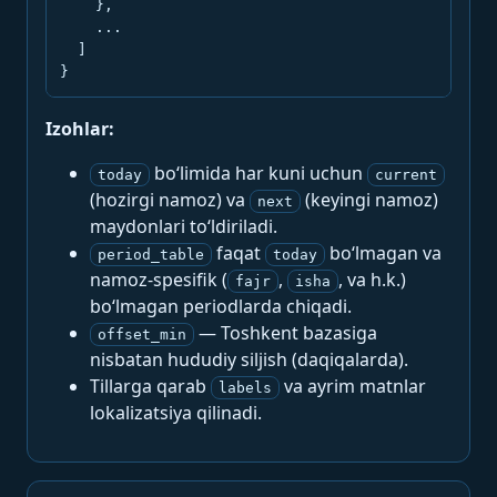
    },

    ...

  ]

}
Izohlar:
bo‘limida har kuni uchun
today
current
(hozirgi namoz) va
(keyingi namoz)
next
maydonlari to‘ldiriladi.
faqat
bo‘lmagan va
period_table
today
namoz-spesifik (
,
, va h.k.)
fajr
isha
bo‘lmagan periodlarda chiqadi.
— Toshkent bazasiga
offset_min
nisbatan hududiy siljish (daqiqalarda).
Tillarga qarab
va ayrim matnlar
labels
lokalizatsiya qilinadi.