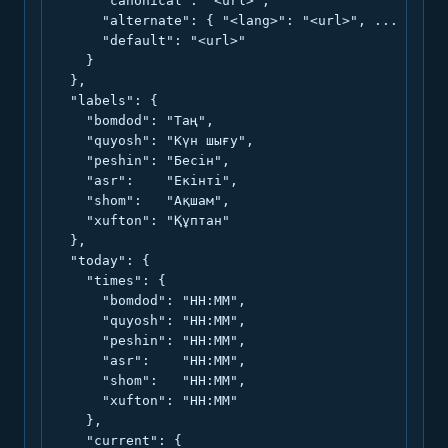
      "canonical": "<url>",

      "alternate": { "<lang>": "<url>", ... },

      "default": "<url>"

    }

  },

  "labels": {

    "bomdod": "Таң",

    "quyosh": "Күн шығу",

    "peshin": "Бесін",

    "asr":    "Екінті",

    "shom":   "Ақшам",

    "xufton": "Құптан"

  },

  "today": {

    "times": {

      "bomdod": "HH:MM",

      "quyosh": "HH:MM",

      "peshin": "HH:MM",

      "asr":    "HH:MM",

      "shom":   "HH:MM",

      "xufton": "HH:MM"

    },

    "current": {
