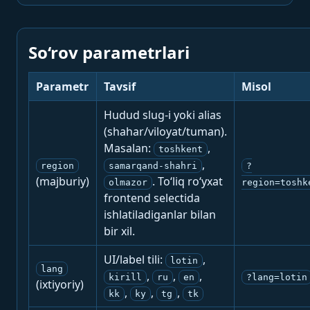
So‘rov parametrlari
Parametr
Tavsif
Misol
Hudud slug-i yoki alias
(shahar/viloyat/tuman).
Masalan:
,
toshkent
,
region
samarqand-shahri
?
(majburiy)
. To‘liq ro‘yxat
olmazor
region=toshk
frontend selectida
ishlatiladiganlar bilan
bir xil.
UI/label tili:
,
lotin
lang
,
,
,
kirill
ru
en
?lang=lotin
(ixtiyoriy)
,
,
,
kk
ky
tg
tk