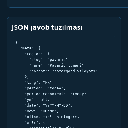
JSON javob tuzilmasi
{

  "meta": {

    "region": {

      "slug": "payariq",

      "name": "Payariq tumani",

      "parent": "samarqand-viloyati"

    },

    "lang": "kk",

    "period": "today",

    "period_canonical": "today",

    "ym": null,

    "date": "YYYY-MM-DD",

    "now": "HH:MM",

    "offset_min": <integer>,

    "urls": {
