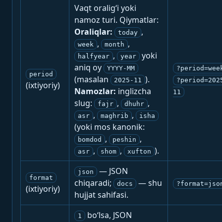
Vaqt oralig‘i yoki
namoz turi. Qiymatlar:
Oraliqlar:
,
today
,
,
week
month
,
yoki
halfyear
year
aniq oy
YYYY-MM
?period=wee
period
(masalan
).
2025-11
?period=202
(ixtiyoriy)
Namozlar:
inglizcha
11
slug:
,
,
fajr
dhuhr
,
,
asr
maghrib
isha
(yoki mos kanonik:
,
,
bomdod
peshin
,
,
).
asr
shom
xufton
— JSON
json
format
chiqaradi;
— shu
docs
?format=jso
(ixtiyoriy)
hujjat sahifasi.
bo‘lsa, JSON
1