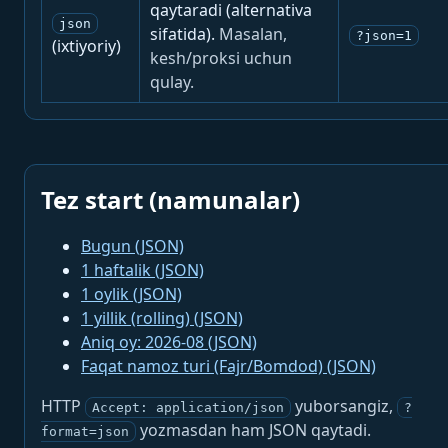
qaytaradi (alternativa
json
sifatida).
Masalan,
?json=1
(ixtiyoriy)
kesh/proksi uchun
qulay.
Tez start (namunalar)
Bugun (JSON)
1 haftalik (JSON)
1 oylik (JSON)
1 yillik (rolling) (JSON)
Aniq oy: 2026-08 (JSON)
Faqat namoz turi (Fajr/Bomdod) (JSON)
HTTP
yuborsangiz,
Accept: application/json
?
yozmasdan ham JSON qaytadi.
format=json