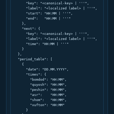
      "key": "<canonical-key> | '''",

      "label": "<localized label> | '''",

      "start": "HH:MM | '''",

      "end":   "HH:MM | '''"

    },

    "next": {

      "key": "<canonical-key> | '''",

      "label": "<localized label> | '''",

      "time": "HH:MM | '''"

    }

  },

  "period_table": [

    {

      "date": "DD.MM.YYYY",

      "times": {

        "bomdod": "HH:MM",

        "quyosh": "HH:MM",

        "peshin": "HH:MM",

        "asr":    "HH:MM",

        "shom":   "HH:MM",

        "xufton": "HH:MM"

      }
