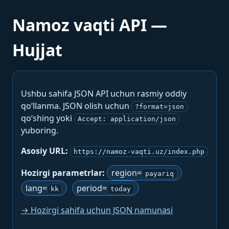
Namoz vaqti API —
Hujjat
Ushbu sahifa JSON API uchun rasmiy oddiy
qo‘llanma. JSON olish uchun
?format=json
qo‘shing yoki
Accept: application/json
yuboring.
Asosiy URL:
https://namoz-vaqti.uz/index.php
Hozirgi parametrlar:
region=
payariq
lang=
period=
kk
today
→ Hozirgi sahifa uchun JSON namunasi