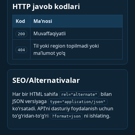
HTTP javob kodlari
Kod
Ma’nosi
Muvaffaqiyatli
200
Til yoki region topilmadi yoki
404
ma’lumot yo‘q
SEO/Alternativalar
Har bir HTML sahifa
bilan
rel="alternate"
JSON versiyaga
type="application/json"
ko‘rsatadi. API’ni dasturiy foydalanish uchun
to‘g‘ridan-to‘g‘ri
ni ishlating.
?format=json