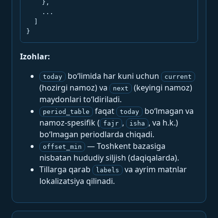
    },

    ...

  ]

}
Izohlar:
bo‘limida har kuni uchun
today
current
(hozirgi namoz) va
(keyingi namoz)
next
maydonlari to‘ldiriladi.
faqat
bo‘lmagan va
period_table
today
namoz-spesifik (
,
, va h.k.)
fajr
isha
bo‘lmagan periodlarda chiqadi.
— Toshkent bazasiga
offset_min
nisbatan hududiy siljish (daqiqalarda).
Tillarga qarab
va ayrim matnlar
labels
lokalizatsiya qilinadi.