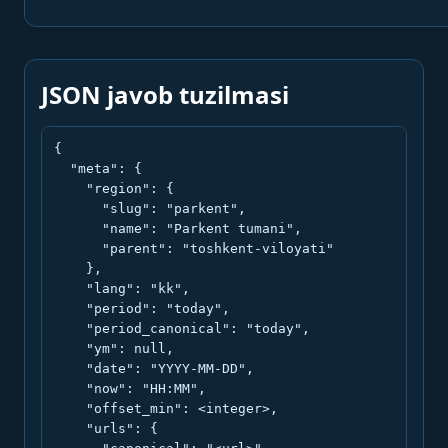
JSON javob tuzilmasi
{

  "meta": {

    "region": {

      "slug": "parkent",

      "name": "Parkent tumani",

      "parent": "toshkent-viloyati"

    },

    "lang": "kk",

    "period": "today",

    "period_canonical": "today",

    "ym": null,

    "date": "YYYY-MM-DD",

    "now": "HH:MM",

    "offset_min": <integer>,

    "urls": {
