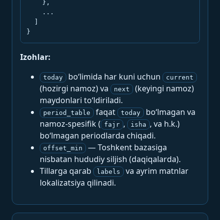
    },

    ...

  ]

}
Izohlar:
bo‘limida har kuni uchun
today
current
(hozirgi namoz) va
(keyingi namoz)
next
maydonlari to‘ldiriladi.
faqat
bo‘lmagan va
period_table
today
namoz-spesifik (
,
, va h.k.)
fajr
isha
bo‘lmagan periodlarda chiqadi.
— Toshkent bazasiga
offset_min
nisbatan hududiy siljish (daqiqalarda).
Tillarga qarab
va ayrim matnlar
labels
lokalizatsiya qilinadi.