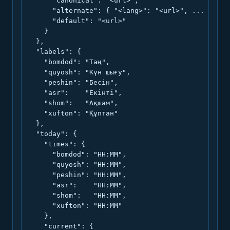
      "canonical": "<url>",

      "alternate": { "<lang>": "<url>", ... },

      "default": "<url>"

    }

  },

  "labels": {

    "bomdod": "Таң",

    "quyosh": "Күн шығу",

    "peshin": "Бесін",

    "asr":    "Екінті",

    "shom":   "Ақшам",

    "xufton": "Құптан"

  },

  "today": {

    "times": {

      "bomdod": "HH:MM",

      "quyosh": "HH:MM",

      "peshin": "HH:MM",

      "asr":    "HH:MM",

      "shom":   "HH:MM",

      "xufton": "HH:MM"

    },

    "current": {
