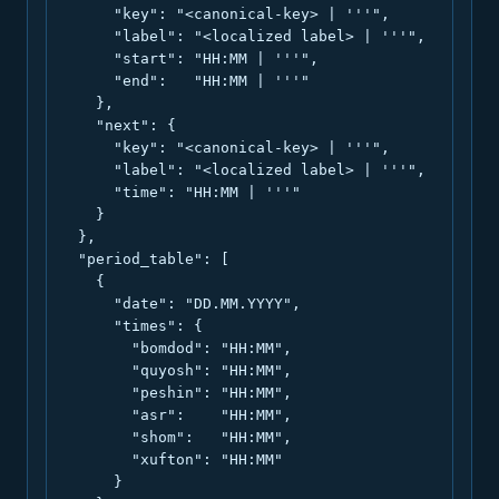
      "key": "<canonical-key> | '''",

      "label": "<localized label> | '''",

      "start": "HH:MM | '''",

      "end":   "HH:MM | '''"

    },

    "next": {

      "key": "<canonical-key> | '''",

      "label": "<localized label> | '''",

      "time": "HH:MM | '''"

    }

  },

  "period_table": [

    {

      "date": "DD.MM.YYYY",

      "times": {

        "bomdod": "HH:MM",

        "quyosh": "HH:MM",

        "peshin": "HH:MM",

        "asr":    "HH:MM",

        "shom":   "HH:MM",

        "xufton": "HH:MM"

      }
