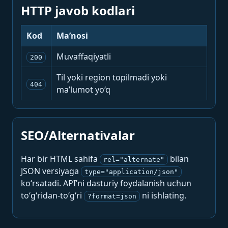
HTTP javob kodlari
Kod
Ma’nosi
Muvaffaqiyatli
200
Til yoki region topilmadi yoki
404
ma’lumot yo‘q
SEO/Alternativalar
Har bir HTML sahifa
bilan
rel="alternate"
JSON versiyaga
type="application/json"
ko‘rsatadi. API’ni dasturiy foydalanish uchun
to‘g‘ridan-to‘g‘ri
ni ishlating.
?format=json