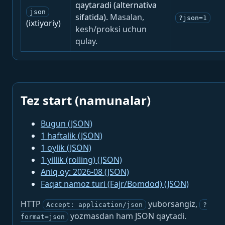
qaytaradi (alternativa
json
sifatida).
Masalan,
?json=1
(ixtiyoriy)
kesh/proksi uchun
qulay.
Tez start (namunalar)
Bugun (JSON)
1 haftalik (JSON)
1 oylik (JSON)
1 yillik (rolling) (JSON)
Aniq oy: 2026-08 (JSON)
Faqat namoz turi (Fajr/Bomdod) (JSON)
HTTP
yuborsangiz,
Accept: application/json
?
yozmasdan ham JSON qaytadi.
format=json