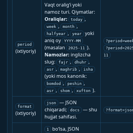
Vaqt oralig‘i yoki
namoz turi. Qiymatlar:
Oraliqlar:
,
today
,
,
week
month
,
yoki
halfyear
year
aniq oy
YYYY-MM
?period=wee
period
(masalan
).
2025-11
?period=202
(ixtiyoriy)
Namozlar:
inglizcha
11
slug:
,
,
fajr
dhuhr
,
,
asr
maghrib
isha
(yoki mos kanonik:
,
,
bomdod
peshin
,
,
).
asr
shom
xufton
— JSON
json
format
chiqaradi;
— shu
docs
?format=jso
(ixtiyoriy)
hujjat sahifasi.
bo‘lsa, JSON
1