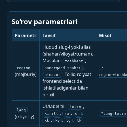
So‘rov parametrlari
Parametr
Tavsif
Misol
Hudud slug-i yoki alias
(shahar/viloyat/tuman).
Masalan:
,
toshkent
,
region
samarqand-shahri
?
(majburiy)
. To‘liq ro‘yxat
olmazor
region=toshk
frontend selectida
ishlatiladiganlar bilan
bir xil.
UI/label tili:
,
lotin
lang
,
,
,
kirill
ru
en
?lang=lotin
(ixtiyoriy)
,
,
,
kk
ky
tg
tk