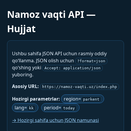
Namoz vaqti API —
Hujjat
Ushbu sahifa JSON API uchun rasmiy oddiy
qo‘llanma. JSON olish uchun
?format=json
qo‘shing yoki
Accept: application/json
yuboring.
Asosiy URL:
https://namoz-vaqti.uz/index.php
Hozirgi parametrlar:
region=
parkent
lang=
period=
kk
today
→ Hozirgi sahifa uchun JSON namunasi