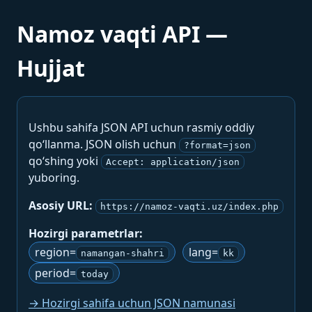
Namoz vaqti API —
Hujjat
Ushbu sahifa JSON API uchun rasmiy oddiy
qo‘llanma. JSON olish uchun
?format=json
qo‘shing yoki
Accept: application/json
yuboring.
Asosiy URL:
https://namoz-vaqti.uz/index.php
Hozirgi parametrlar:
region=
lang=
namangan-shahri
kk
period=
today
→ Hozirgi sahifa uchun JSON namunasi