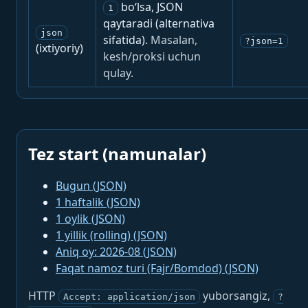
bo‘lsa, JSON
1
qaytaradi (alternativa
json
sifatida).
Masalan,
?json=1
(ixtiyoriy)
kesh/proksi uchun
qulay.
Tez start (namunalar)
Bugun (JSON)
1 haftalik (JSON)
1 oylik (JSON)
1 yillik (rolling) (JSON)
Aniq oy: 2026-08 (JSON)
Faqat namoz turi (Fajr/Bomdod) (JSON)
HTTP
yuborsangiz,
Accept: application/json
?