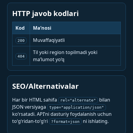
HTTP javob kodlari
Kod
Ma’nosi
Muvaffaqiyatli
200
Til yoki region topilmadi yoki
404
ma’lumot yo‘q
SEO/Alternativalar
Har bir HTML sahifa
bilan
rel="alternate"
JSON versiyaga
type="application/json"
ko‘rsatadi. API’ni dasturiy foydalanish uchun
to‘g‘ridan-to‘g‘ri
ni ishlating.
?format=json