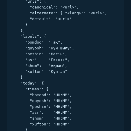
    "urls": {

      "canonical": "<url>",

      "alternate": { "<lang>": "<url>", ... },

      "default": "<url>"

    }

  },

  "labels": {

    "bomdod": "Таң",

    "quyosh": "Күн шығу",

    "peshin": "Бесін",

    "asr":    "Екінті",

    "shom":   "Ақшам",

    "xufton": "Құптан"

  },

  "today": {

    "times": {

      "bomdod": "HH:MM",

      "quyosh": "HH:MM",

      "peshin": "HH:MM",

      "asr":    "HH:MM",

      "shom":   "HH:MM",

      "xufton": "HH:MM"

    },
