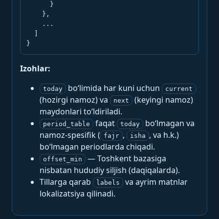
      }

    },

    ...

  ]

}
Izohlar:
bo‘limida har kuni uchun
today
current
(hozirgi namoz) va
(keyingi namoz)
next
maydonlari to‘ldiriladi.
faqat
bo‘lmagan va
period_table
today
namoz-spesifik (
,
, va h.k.)
fajr
isha
bo‘lmagan periodlarda chiqadi.
— Toshkent bazasiga
offset_min
nisbatan hududiy siljish (daqiqalarda).
Tillarga qarab
va ayrim matnlar
labels
lokalizatsiya qilinadi.