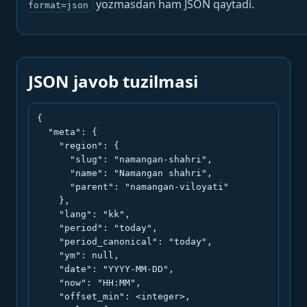
yozmasdan ham JSON qaytadi.
format=json
JSON javob tuzilmasi
{

  "meta": {

    "region": {

      "slug": "namangan-shahri",

      "name": "Namangan shahri",

      "parent": "namangan-viloyati"

    },

    "lang": "kk",

    "period": "today",

    "period_canonical": "today",

    "ym": null,

    "date": "YYYY-MM-DD",

    "now": "HH:MM",

    "offset_min": <integer>,
