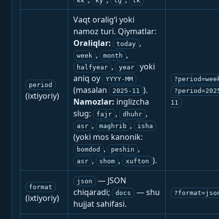
kk
ky
tg
tk
Vaqt oralig‘i yoki
namoz turi. Qiymatlar:
Oraliqlar:
,
today
,
,
week
month
,
yoki
halfyear
year
aniq oy
YYYY-MM
?period=wee
period
(masalan
).
2025-11
?period=202
(ixtiyoriy)
Namozlar:
inglizcha
11
slug:
,
,
fajr
dhuhr
,
,
asr
maghrib
isha
(yoki mos kanonik:
,
,
bomdod
peshin
,
,
).
asr
shom
xufton
— JSON
json
format
chiqaradi;
— shu
docs
?format=jso
(ixtiyoriy)
hujjat sahifasi.