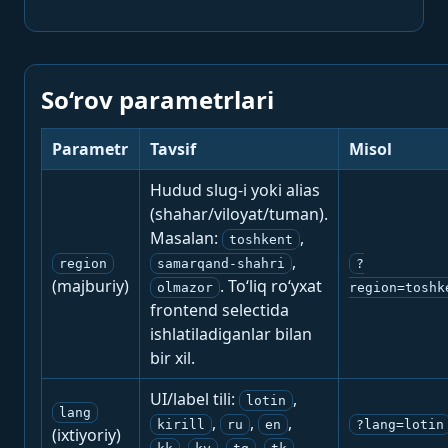
So‘rov parametrlari
Parametr
Tavsif
Misol
Hudud slug-i yoki alias
(shahar/viloyat/tuman).
Masalan:
,
toshkent
,
region
samarqand-shahri
?
(majburiy)
. To‘liq ro‘yxat
olmazor
region=toshk
frontend selectida
ishlatiladiganlar bilan
bir xil.
UI/label tili:
,
lotin
lang
,
,
,
kirill
ru
en
?lang=lotin
(ixtiyoriy)
,
,
,