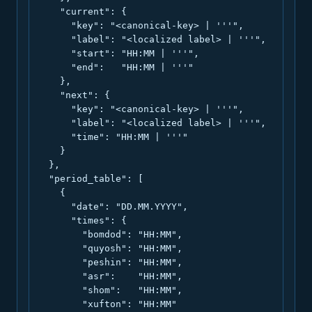
    "current": {

      "key": "<canonical-key> | '''",

      "label": "<localized label> | '''",

      "start": "HH:MM | '''",

      "end":   "HH:MM | '''"

    },

    "next": {

      "key": "<canonical-key> | '''",

      "label": "<localized label> | '''",

      "time": "HH:MM | '''"

    }

  },

  "period_table": [

    {

      "date": "DD.MM.YYYY",

      "times": {

        "bomdod": "HH:MM",

        "quyosh": "HH:MM",

        "peshin": "HH:MM",

        "asr":    "HH:MM",

        "shom":   "HH:MM",

        "xufton": "HH:MM"
