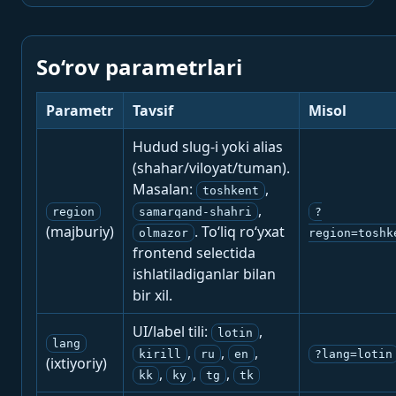
So‘rov parametrlari
Parametr
Tavsif
Misol
Hudud slug-i yoki alias
(shahar/viloyat/tuman).
Masalan:
,
toshkent
,
region
samarqand-shahri
?
(majburiy)
. To‘liq ro‘yxat
olmazor
region=toshk
frontend selectida
ishlatiladiganlar bilan
bir xil.
UI/label tili:
,
lotin
lang
,
,
,
kirill
ru
en
?lang=lotin
(ixtiyoriy)
,
,
,
kk
ky
tg
tk