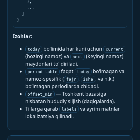
    },

    ...

  ]

}
Izohlar:
bo‘limida har kuni uchun
today
current
(hozirgi namoz) va
(keyingi namoz)
next
maydonlari to‘ldiriladi.
faqat
bo‘lmagan va
period_table
today
namoz-spesifik (
,
, va h.k.)
fajr
isha
bo‘lmagan periodlarda chiqadi.
— Toshkent bazasiga
offset_min
nisbatan hududiy siljish (daqiqalarda).
Tillarga qarab
va ayrim matnlar
labels
lokalizatsiya qilinadi.