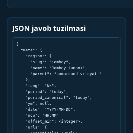
JSON javob tuzilmasi
{

  "meta": {

    "region": {

      "slug": "jomboy",

      "name": "Jomboy tumani",

      "parent": "samarqand-viloyati"

    },

    "lang": "kk",

    "period": "today",

    "period_canonical": "today",

    "ym": null,

    "date": "YYYY-MM-DD",

    "now": "HH:MM",

    "offset_min": <integer>,

    "urls": {
