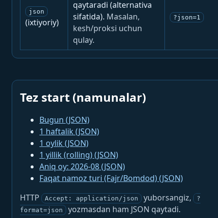
qaytaradi (alternativa
json
sifatida).
Masalan,
?json=1
(ixtiyoriy)
kesh/proksi uchun
qulay.
Tez start (namunalar)
Bugun (JSON)
1 haftalik (JSON)
1 oylik (JSON)
1 yillik (rolling) (JSON)
Aniq oy: 2026-08 (JSON)
Faqat namoz turi (Fajr/Bomdod) (JSON)
HTTP
yuborsangiz,
Accept: application/json
?
yozmasdan ham JSON qaytadi.
format=json