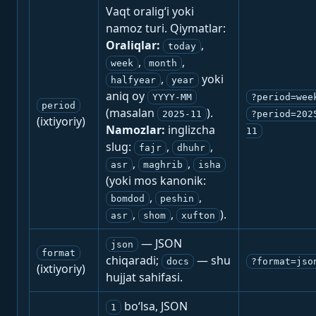
Vaqt oralig‘i yoki
namoz turi. Qiymatlar:
Oraliqlar:
,
today
,
,
week
month
,
yoki
halfyear
year
aniq oy
YYYY-MM
?period=wee
period
(masalan
).
2025-11
?period=202
(ixtiyoriy)
Namozlar:
inglizcha
11
slug:
,
,
fajr
dhuhr
,
,
asr
maghrib
isha
(yoki mos kanonik:
,
,
bomdod
peshin
,
,
).
asr
shom
xufton
— JSON
json
format
chiqaradi;
— shu
docs
?format=jso
(ixtiyoriy)
hujjat sahifasi.
bo‘lsa, JSON
1