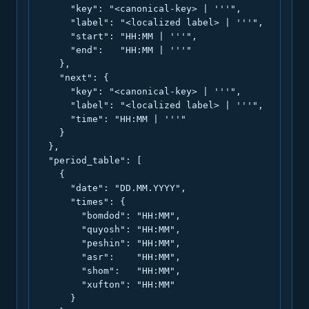
      "key": "<canonical-key> | '''",

      "label": "<localized label> | '''",

      "start": "HH:MM | '''",

      "end":   "HH:MM | '''"

    },

    "next": {

      "key": "<canonical-key> | '''",

      "label": "<localized label> | '''",

      "time": "HH:MM | '''"

    }

  },

  "period_table": [

    {

      "date": "DD.MM.YYYY",

      "times": {

        "bomdod": "HH:MM",

        "quyosh": "HH:MM",

        "peshin": "HH:MM",

        "asr":    "HH:MM",

        "shom":   "HH:MM",

        "xufton": "HH:MM"

      }
