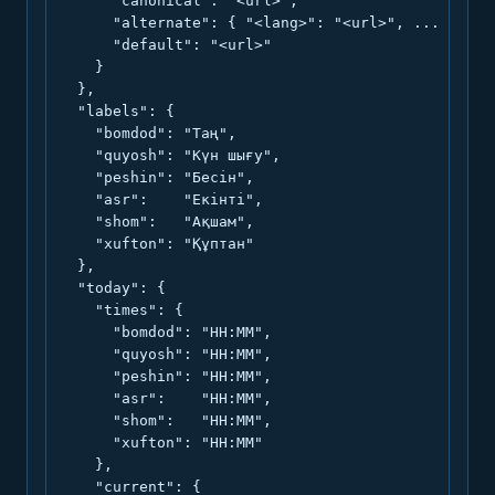
      "canonical": "<url>",

      "alternate": { "<lang>": "<url>", ... },

      "default": "<url>"

    }

  },

  "labels": {

    "bomdod": "Таң",

    "quyosh": "Күн шығу",

    "peshin": "Бесін",

    "asr":    "Екінті",

    "shom":   "Ақшам",

    "xufton": "Құптан"

  },

  "today": {

    "times": {

      "bomdod": "HH:MM",

      "quyosh": "HH:MM",

      "peshin": "HH:MM",

      "asr":    "HH:MM",

      "shom":   "HH:MM",

      "xufton": "HH:MM"

    },

    "current": {
