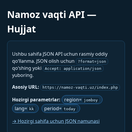
Namoz vaqti API —
Hujjat
Ushbu sahifa JSON API uchun rasmiy oddiy
qo‘llanma. JSON olish uchun
?format=json
qo‘shing yoki
Accept: application/json
yuboring.
Asosiy URL:
https://namoz-vaqti.uz/index.php
Hozirgi parametrlar:
region=
jomboy
lang=
period=
kk
today
→ Hozirgi sahifa uchun JSON namunasi