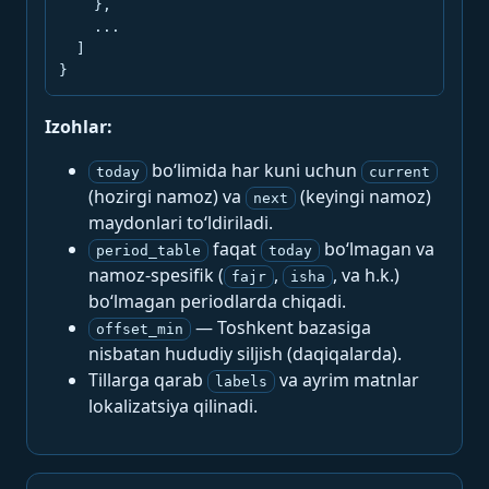
    },

    ...

  ]

}
Izohlar:
bo‘limida har kuni uchun
today
current
(hozirgi namoz) va
(keyingi namoz)
next
maydonlari to‘ldiriladi.
faqat
bo‘lmagan va
period_table
today
namoz-spesifik (
,
, va h.k.)
fajr
isha
bo‘lmagan periodlarda chiqadi.
— Toshkent bazasiga
offset_min
nisbatan hududiy siljish (daqiqalarda).
Tillarga qarab
va ayrim matnlar
labels
lokalizatsiya qilinadi.