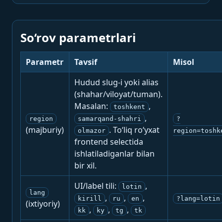
So‘rov parametrlari
Parametr
Tavsif
Misol
Hudud slug-i yoki alias
(shahar/viloyat/tuman).
Masalan:
,
toshkent
,
region
samarqand-shahri
?
(majburiy)
. To‘liq ro‘yxat
olmazor
region=toshk
frontend selectida
ishlatiladiganlar bilan
bir xil.
UI/label tili:
,
lotin
lang
,
,
,
kirill
ru
en
?lang=lotin
(ixtiyoriy)
,
,
,
kk
ky
tg
tk