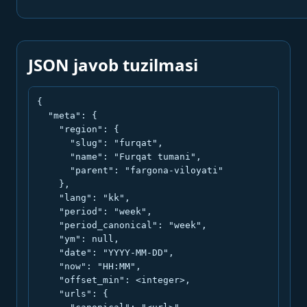
JSON javob tuzilmasi
{

  "meta": {

    "region": {

      "slug": "furqat",

      "name": "Furqat tumani",

      "parent": "fargona-viloyati"

    },

    "lang": "kk",

    "period": "week",

    "period_canonical": "week",

    "ym": null,

    "date": "YYYY-MM-DD",

    "now": "HH:MM",

    "offset_min": <integer>,

    "urls": {
