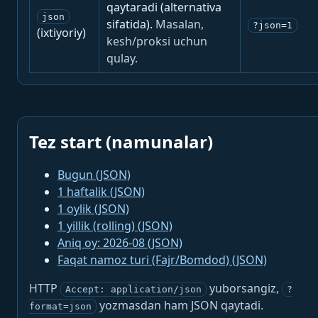
qaytaradi (alternativa
json
sifatida).
Masalan,
?json=1
(ixtiyoriy)
kesh/proksi uchun
qulay.
Tez start (namunalar)
Bugun (JSON)
1 haftalik (JSON)
1 oylik (JSON)
1 yillik (rolling) (JSON)
Aniq oy: 2026-08 (JSON)
Faqat namoz turi (Fajr/Bomdod) (JSON)
HTTP
yuborsangiz,
Accept: application/json
?
yozmasdan ham JSON qaytadi.
format=json