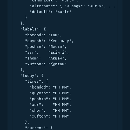
      "canonical": "<url>",

      "alternate": { "<lang>": "<url>", ... },

      "default": "<url>"

    }

  },

  "labels": {

    "bomdod": "Таң",

    "quyosh": "Күн шығу",

    "peshin": "Бесін",

    "asr":    "Екінті",

    "shom":   "Ақшам",

    "xufton": "Құптан"

  },

  "today": {

    "times": {

      "bomdod": "HH:MM",

      "quyosh": "HH:MM",

      "peshin": "HH:MM",

      "asr":    "HH:MM",

      "shom":   "HH:MM",

      "xufton": "HH:MM"

    },

    "current": {
