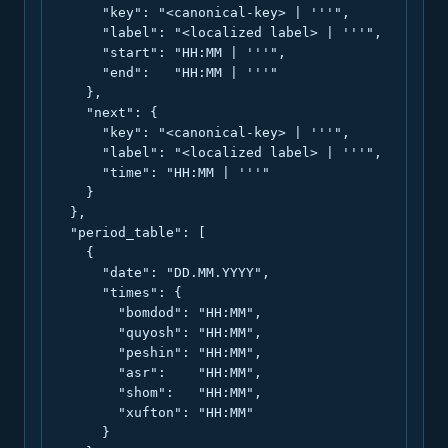
      "key": "<canonical-key> | '''",

      "label": "<localized label> | '''",

      "start": "HH:MM | '''",

      "end":   "HH:MM | '''"

    },

    "next": {

      "key": "<canonical-key> | '''",

      "label": "<localized label> | '''",

      "time": "HH:MM | '''"

    }

  },

  "period_table": [

    {

      "date": "DD.MM.YYYY",

      "times": {

        "bomdod": "HH:MM",

        "quyosh": "HH:MM",

        "peshin": "HH:MM",

        "asr":    "HH:MM",

        "shom":   "HH:MM",

        "xufton": "HH:MM"

      }
