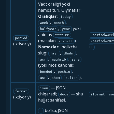
Vaqt oralig‘i yoki
namoz turi. Qiymatlar:
Oraliqlar:
,
today
,
,
week
month
,
yoki
halfyear
year
aniq oy
YYYY-MM
?period=wee
period
(masalan
).
2025-11
?period=202
(ixtiyoriy)
Namozlar:
inglizcha
11
slug:
,
,
fajr
dhuhr
,
,
asr
maghrib
isha
(yoki mos kanonik:
,
,
bomdod
peshin
,
,
).
asr
shom
xufton
— JSON
json
format
chiqaradi;
— shu
docs
?format=jso
(ixtiyoriy)
hujjat sahifasi.
bo‘lsa, JSON
1