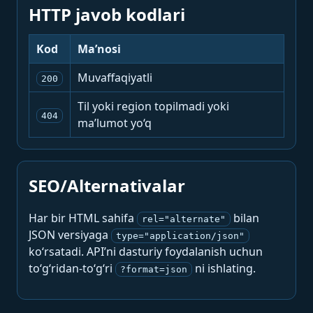
HTTP javob kodlari
Kod
Ma’nosi
Muvaffaqiyatli
200
Til yoki region topilmadi yoki
404
ma’lumot yo‘q
SEO/Alternativalar
Har bir HTML sahifa
bilan
rel="alternate"
JSON versiyaga
type="application/json"
ko‘rsatadi. API’ni dasturiy foydalanish uchun
to‘g‘ridan-to‘g‘ri
ni ishlating.
?format=json