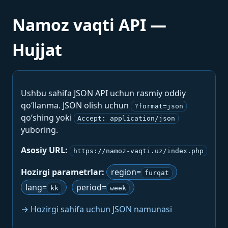
Namoz vaqti API —
Hujjat
Ushbu sahifa JSON API uchun rasmiy oddiy
qo‘llanma. JSON olish uchun
?format=json
qo‘shing yoki
Accept: application/json
yuboring.
Asosiy URL:
https://namoz-vaqti.uz/index.php
Hozirgi parametrlar:
region=
furqat
lang=
period=
kk
week
→ Hozirgi sahifa uchun JSON namunasi