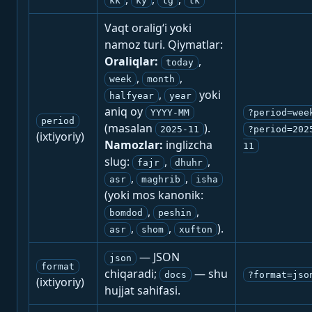
kk
ky
tg
tk
Vaqt oralig‘i yoki
namoz turi. Qiymatlar:
Oraliqlar:
,
today
,
,
week
month
,
yoki
halfyear
year
aniq oy
YYYY-MM
?period=wee
period
(masalan
).
2025-11
?period=202
(ixtiyoriy)
Namozlar:
inglizcha
11
slug:
,
,
fajr
dhuhr
,
,
asr
maghrib
isha
(yoki mos kanonik:
,
,
bomdod
peshin
,
,
).
asr
shom
xufton
— JSON
json
format
chiqaradi;
— shu
docs
?format=jso
(ixtiyoriy)
hujjat sahifasi.