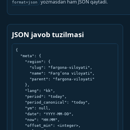
yozmasdan ham JSON qaytadi.
format=json
JSON javob tuzilmasi
{

  "meta": {

    "region": {

      "slug": "fargona-viloyati",

      "name": "Farg‘ona viloyati",

      "parent": "fargona-viloyati"

    },

    "lang": "kk",

    "period": "today",

    "period_canonical": "today",

    "ym": null,

    "date": "YYYY-MM-DD",

    "now": "HH:MM",

    "offset_min": <integer>,
