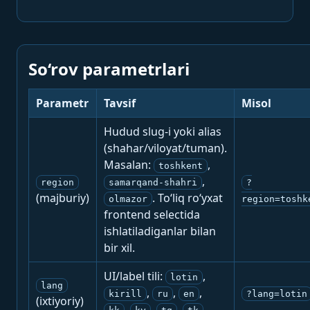
So‘rov parametrlari
Parametr
Tavsif
Misol
Hudud slug-i yoki alias
(shahar/viloyat/tuman).
Masalan:
,
toshkent
,
region
samarqand-shahri
?
(majburiy)
. To‘liq ro‘yxat
olmazor
region=toshk
frontend selectida
ishlatiladiganlar bilan
bir xil.
UI/label tili:
,
lotin
lang
,
,
,
kirill
ru
en
?lang=lotin
(ixtiyoriy)
,
,
,