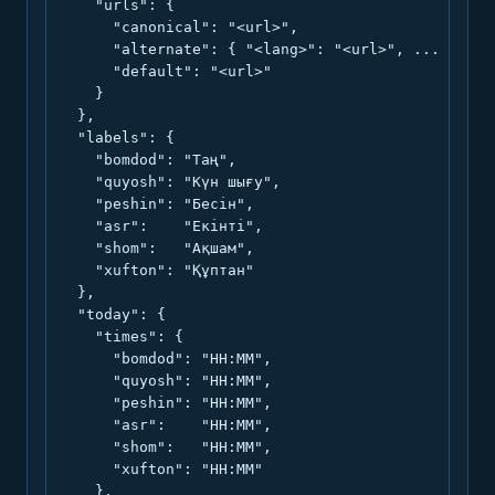
    "urls": {

      "canonical": "<url>",

      "alternate": { "<lang>": "<url>", ... },

      "default": "<url>"

    }

  },

  "labels": {

    "bomdod": "Таң",

    "quyosh": "Күн шығу",

    "peshin": "Бесін",

    "asr":    "Екінті",

    "shom":   "Ақшам",

    "xufton": "Құптан"

  },

  "today": {

    "times": {

      "bomdod": "HH:MM",

      "quyosh": "HH:MM",

      "peshin": "HH:MM",

      "asr":    "HH:MM",

      "shom":   "HH:MM",

      "xufton": "HH:MM"

    },
