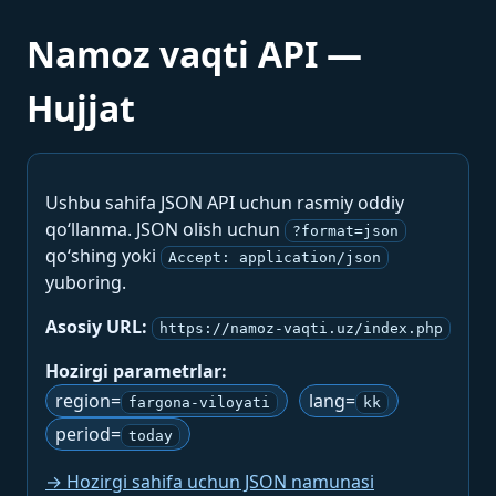
Namoz vaqti API —
Hujjat
Ushbu sahifa JSON API uchun rasmiy oddiy
qo‘llanma. JSON olish uchun
?format=json
qo‘shing yoki
Accept: application/json
yuboring.
Asosiy URL:
https://namoz-vaqti.uz/index.php
Hozirgi parametrlar:
region=
lang=
fargona-viloyati
kk
period=
today
→ Hozirgi sahifa uchun JSON namunasi