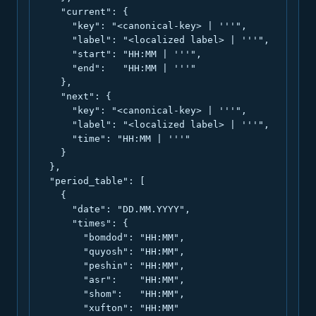
    "current": {

      "key": "<canonical-key> | '''",

      "label": "<localized label> | '''",

      "start": "HH:MM | '''",

      "end":   "HH:MM | '''"

    },

    "next": {

      "key": "<canonical-key> | '''",

      "label": "<localized label> | '''",

      "time": "HH:MM | '''"

    }

  },

  "period_table": [

    {

      "date": "DD.MM.YYYY",

      "times": {

        "bomdod": "HH:MM",

        "quyosh": "HH:MM",

        "peshin": "HH:MM",

        "asr":    "HH:MM",

        "shom":   "HH:MM",

        "xufton": "HH:MM"
