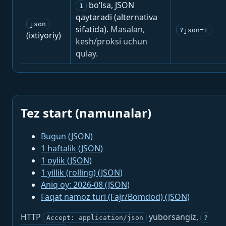
bo‘lsa, JSON
1
qaytaradi (alternativa
json
sifatida).
Masalan,
?json=1
(ixtiyoriy)
kesh/proksi uchun
qulay.
Tez start (namunalar)
Bugun (JSON)
1 haftalik (JSON)
1 oylik (JSON)
1 yillik (rolling) (JSON)
Aniq oy: 2026-08 (JSON)
Faqat namoz turi (Fajr/Bomdod) (JSON)
HTTP
yuborsangiz,
Accept: application/json
?