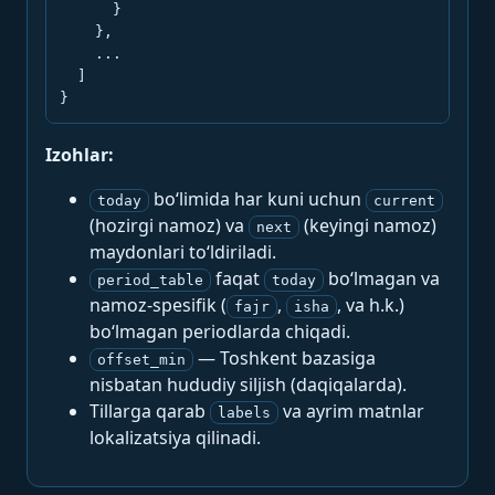
      }

    },

    ...

  ]

}
Izohlar:
bo‘limida har kuni uchun
today
current
(hozirgi namoz) va
(keyingi namoz)
next
maydonlari to‘ldiriladi.
faqat
bo‘lmagan va
period_table
today
namoz-spesifik (
,
, va h.k.)
fajr
isha
bo‘lmagan periodlarda chiqadi.
— Toshkent bazasiga
offset_min
nisbatan hududiy siljish (daqiqalarda).
Tillarga qarab
va ayrim matnlar
labels
lokalizatsiya qilinadi.