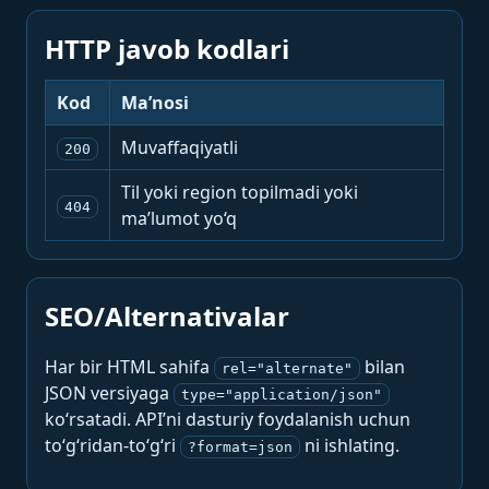
HTTP javob kodlari
Kod
Ma’nosi
Muvaffaqiyatli
200
Til yoki region topilmadi yoki
404
ma’lumot yo‘q
SEO/Alternativalar
Har bir HTML sahifa
bilan
rel="alternate"
JSON versiyaga
type="application/json"
ko‘rsatadi. API’ni dasturiy foydalanish uchun
to‘g‘ridan-to‘g‘ri
ni ishlating.
?format=json