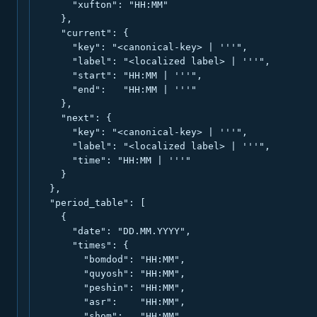
      "xufton": "HH:MM"

    },

    "current": {

      "key": "<canonical-key> | '''",

      "label": "<localized label> | '''",

      "start": "HH:MM | '''",

      "end":   "HH:MM | '''"

    },

    "next": {

      "key": "<canonical-key> | '''",

      "label": "<localized label> | '''",

      "time": "HH:MM | '''"

    }

  },

  "period_table": [

    {

      "date": "DD.MM.YYYY",

      "times": {

        "bomdod": "HH:MM",

        "quyosh": "HH:MM",

        "peshin": "HH:MM",

        "asr":    "HH:MM",

        "shom":   "HH:MM",
