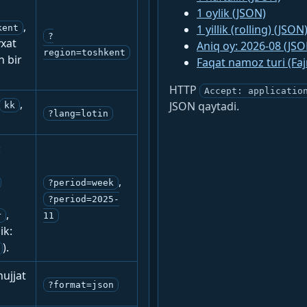
1 oylik (JSON)
,
1 yillik (rolling) (JSON
kent
?
yxat
Aniq oy: 2026-08 (JSO
region=toshkent
n bir
Faqat namoz turi (Fa
HTTP
Accept: applicatio
,
JSON qaytadi.
kk
?lang=lotin
:
,
?period=week
?period=2025-
,
r
11
ik:
).
ujjat
?format=json