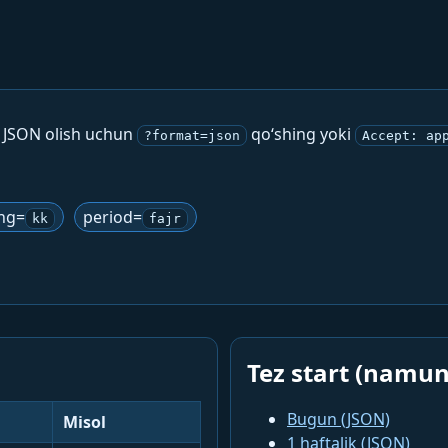
. JSON olish uchun
qo‘shing yoki
?format=json
Accept: ap
ng=
period=
kk
fajr
Tez start (namun
Bugun (JSON)
Misol
1 haftalik (JSON)