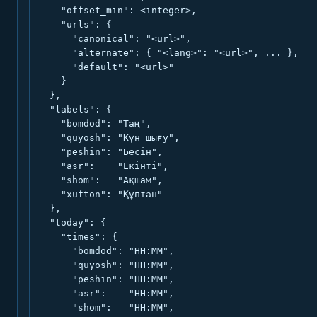
    "offset_min": <integer>,

    "urls": {

      "canonical": "<url>",

      "alternate": { "<lang>": "<url>", ... },

      "default": "<url>"

    }

  },

  "labels": {

    "bomdod": "Таң",

    "quyosh": "Күн шығу",

    "peshin": "Бесін",

    "asr":    "Екінті",

    "shom":   "Ақшам",

    "xufton": "Құптан"

  },

  "today": {

    "times": {

      "bomdod": "HH:MM",

      "quyosh": "HH:MM",

      "peshin": "HH:MM",

      "asr":    "HH:MM",

      "shom":   "HH:MM",
