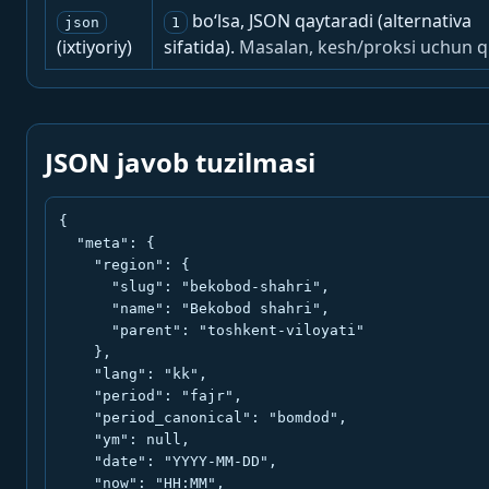
bo‘lsa, JSON qaytaradi (alternativa
json
1
(ixtiyoriy)
sifatida).
Masalan, kesh/proksi uchun q
JSON javob tuzilmasi
{

  "meta": {

    "region": {

      "slug": "bekobod-shahri",

      "name": "Bekobod shahri",

      "parent": "toshkent-viloyati"

    },

    "lang": "kk",

    "period": "fajr",

    "period_canonical": "bomdod",

    "ym": null,

    "date": "YYYY-MM-DD",

    "now": "HH:MM",
