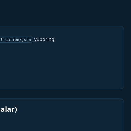
yuboring.
plication/json
alar)