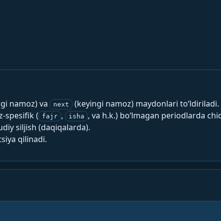
rgi namoz) va
(keyingi namoz) maydonlari to‘ldiriladi.
next
spesifik (
,
, va h.k.) bo‘lmagan periodlarda chi
fajr
isha
y siljish (daqiqalarda).
siya qilinadi.