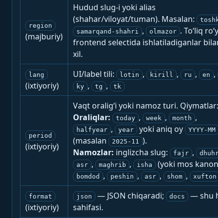
Hudud slug-i yoki alias
(shahar/viloyat/tuman). Masalan:
tosh
region
,
. To‘liq ro‘
samarqand-shahri
olmazor
(majburiy)
frontend selectida ishlatiladiganlar bila
xil.
UI/label tili:
,
,
,
,
lang
lotin
kirill
ru
en
(ixtiyoriy)
,
,
ky
tg
tk
Vaqt oralig‘i yoki namoz turi. Qiymatlar
Oraliqlar:
,
,
,
today
week
month
,
yoki aniq oy
halfyear
year
YYYY-MM
period
(masalan
).
2025-11
(ixtiyoriy)
Namozlar:
inglizcha slug:
,
fajr
dhuh
,
,
(yoki mos kanon
asr
maghrib
isha
,
,
,
,
bomdod
peshin
asr
shom
xufton
— JSON chiqaradi;
— shu h
format
json
docs
(ixtiyoriy)
sahifasi.