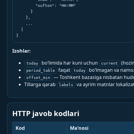
        "xufton": "HH:MM"

      }

    },

    ...

  ]

}
Izohlar:
bo‘limida har kuni uchun
(hozi
today
current
faqat
bo‘lmagan va namoz-
period_table
today
— Toshkent bazasiga nisbatan hududi
offset_min
Tillarga qarab
va ayrim matnlar lokalizat
labels
HTTP javob kodlari
Kod
Ma’nosi