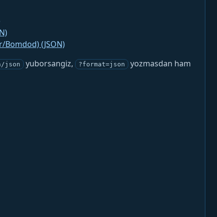
)
N)
jr/Bomdod) (JSON)
yuborsangiz,
yozmasdan ham
n/json
?format=json