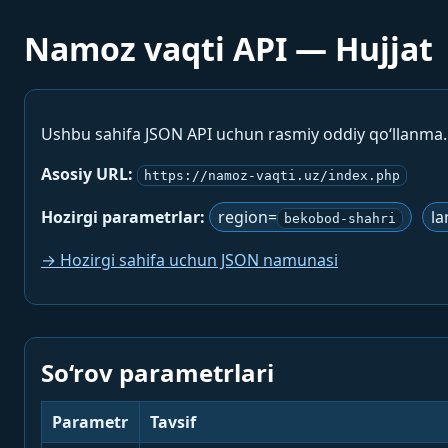
Namoz vaqti API — Hujjat
Ushbu sahifa JSON API uchun rasmiy oddiy qo‘llanma
Asosiy URL:
https://namoz-vaqti.uz/index.php
Hozirgi parametrlar:
region=
la
bekobod-shahri
→ Hozirgi sahifa uchun JSON namunasi
So‘rov parametrlari
Parametr
Tavsif