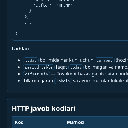
        "xufton": "HH:MM"

      }

    },

    ...

  ]

}
Izohlar:
bo‘limida har kuni uchun
(hozi
today
current
faqat
bo‘lmagan va namoz-
period_table
today
— Toshkent bazasiga nisbatan hududi
offset_min
Tillarga qarab
va ayrim matnlar lokalizat
labels
HTTP javob kodlari
Kod
Ma’nosi