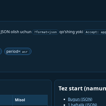
. JSON olish uchun
qo‘shing yoki
?format=json
Accept: ap
period=
asr
Tez start (namun
Bugun (JSON)
Misol
1 haftalik (JSON)