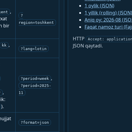
1 oylik (JSON)
,
1 yillik (rolling) (JSON
kent
?
yxat
Aniq oy: 2026-08 (JSO
region=toshkent
n bir
Faqat namoz turi (Fa
HTTP
Accept: applicatio
,
JSON qaytadi.
kk
?lang=lotin
:
,
?period=week
?period=2025-
,
r
11
ik:
).
ujjat
?format=json