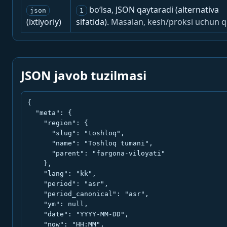
bo‘lsa, JSON qaytaradi (alternativa
json
1
(ixtiyoriy)
sifatida).
Masalan, kesh/proksi uchun q
JSON javob tuzilmasi
{

  "meta": {

    "region": {

      "slug": "toshloq",

      "name": "Toshloq tumani",

      "parent": "fargona-viloyati"

    },

    "lang": "kk",

    "period": "asr",

    "period_canonical": "asr",

    "ym": null,

    "date": "YYYY-MM-DD",

    "now": "HH:MM",
