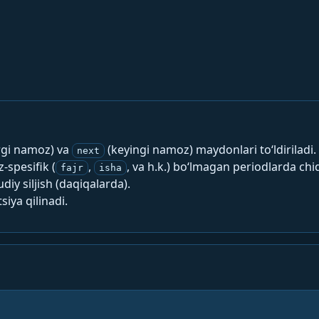
rgi namoz) va
(keyingi namoz) maydonlari to‘ldiriladi.
next
spesifik (
,
, va h.k.) bo‘lmagan periodlarda chi
fajr
isha
y siljish (daqiqalarda).
siya qilinadi.