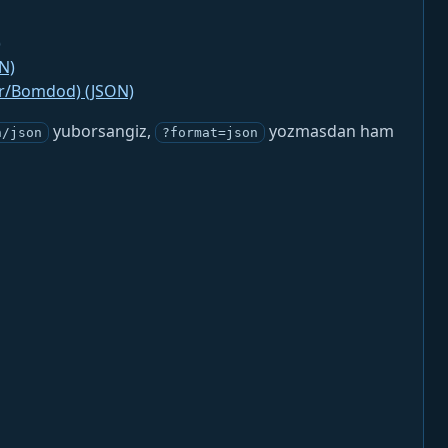
)
N)
jr/Bomdod) (JSON)
yuborsangiz,
yozmasdan ham
n/json
?format=json