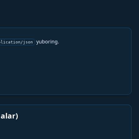
yuboring.
plication/json
alar)