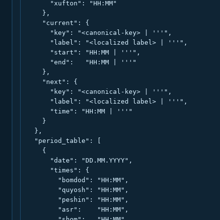
      "xufton": "HH:MM"

    },

    "current": {

      "key": "<canonical-key> | '''",

      "label": "<localized label> | '''",

      "start": "HH:MM | '''",

      "end":   "HH:MM | '''"

    },

    "next": {

      "key": "<canonical-key> | '''",

      "label": "<localized label> | '''",

      "time": "HH:MM | '''"

    }

  },

  "period_table": [

    {

      "date": "DD.MM.YYYY",

      "times": {

        "bomdod": "HH:MM",

        "quyosh": "HH:MM",

        "peshin": "HH:MM",

        "asr":    "HH:MM",

        "shom":   "HH:MM",
