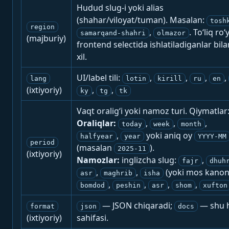
Hudud slug-i yoki alias
(shahar/viloyat/tuman). Masalan:
tosh
region
,
. To‘liq ro‘
samarqand-shahri
olmazor
(majburiy)
frontend selectida ishlatiladiganlar bila
xil.
UI/label tili:
,
,
,
,
lang
lotin
kirill
ru
en
(ixtiyoriy)
,
,
ky
tg
tk
Vaqt oralig‘i yoki namoz turi. Qiymatlar
Oraliqlar:
,
,
,
today
week
month
,
yoki aniq oy
halfyear
year
YYYY-MM
period
(masalan
).
2025-11
(ixtiyoriy)
Namozlar:
inglizcha slug:
,
fajr
dhuh
,
,
(yoki mos kanon
asr
maghrib
isha
,
,
,
,
bomdod
peshin
asr
shom
xufton
— JSON chiqaradi;
— shu h
format
json
docs
(ixtiyoriy)
sahifasi.