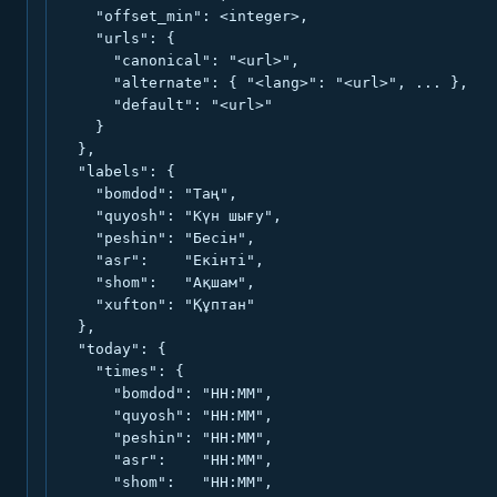
    "offset_min": <integer>,

    "urls": {

      "canonical": "<url>",

      "alternate": { "<lang>": "<url>", ... },

      "default": "<url>"

    }

  },

  "labels": {

    "bomdod": "Таң",

    "quyosh": "Күн шығу",

    "peshin": "Бесін",

    "asr":    "Екінті",

    "shom":   "Ақшам",

    "xufton": "Құптан"

  },

  "today": {

    "times": {

      "bomdod": "HH:MM",

      "quyosh": "HH:MM",

      "peshin": "HH:MM",

      "asr":    "HH:MM",

      "shom":   "HH:MM",
