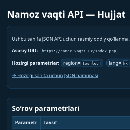
Namoz vaqti API — Hujjat
Ushbu sahifa JSON API uchun rasmiy oddiy qo‘llanma
Asosiy URL:
https://namoz-vaqti.uz/index.php
Hozirgi parametrlar:
region=
lang=
toshloq
kk
→ Hozirgi sahifa uchun JSON namunasi
So‘rov parametrlari
Parametr
Tavsif