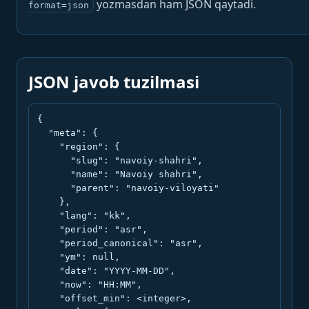
yozmasdan ham JSON qaytadi.
format=json
JSON javob tuzilmasi
{

  "meta": {

    "region": {

      "slug": "navoiy-shahri",

      "name": "Navoiy shahri",

      "parent": "navoiy-viloyati"

    },

    "lang": "kk",

    "period": "asr",

    "period_canonical": "asr",

    "ym": null,

    "date": "YYYY-MM-DD",

    "now": "HH:MM",

    "offset_min": <integer>,
