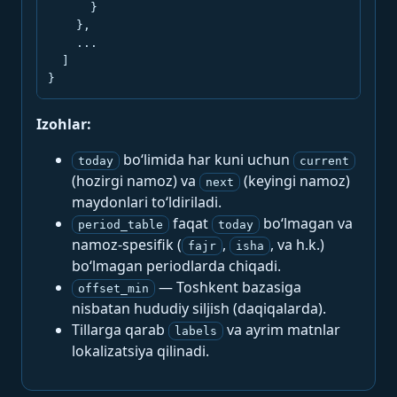
      }

    },

    ...

  ]

}
Izohlar:
bo‘limida har kuni uchun
today
current
(hozirgi namoz) va
(keyingi namoz)
next
maydonlari to‘ldiriladi.
faqat
bo‘lmagan va
period_table
today
namoz-spesifik (
,
, va h.k.)
fajr
isha
bo‘lmagan periodlarda chiqadi.
— Toshkent bazasiga
offset_min
nisbatan hududiy siljish (daqiqalarda).
Tillarga qarab
va ayrim matnlar
labels
lokalizatsiya qilinadi.