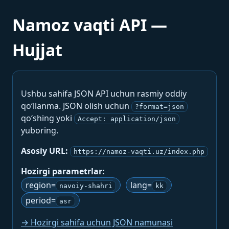
Namoz vaqti API —
Hujjat
Ushbu sahifa JSON API uchun rasmiy oddiy
qo‘llanma. JSON olish uchun
?format=json
qo‘shing yoki
Accept: application/json
yuboring.
Asosiy URL:
https://namoz-vaqti.uz/index.php
Hozirgi parametrlar:
region=
lang=
navoiy-shahri
kk
period=
asr
→ Hozirgi sahifa uchun JSON namunasi