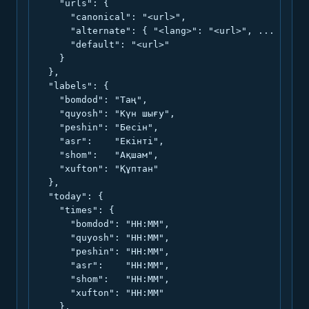
    "urls": {

      "canonical": "<url>",

      "alternate": { "<lang>": "<url>", ... },

      "default": "<url>"

    }

  },

  "labels": {

    "bomdod": "Таң",

    "quyosh": "Күн шығу",

    "peshin": "Бесін",

    "asr":    "Екінті",

    "shom":   "Ақшам",

    "xufton": "Құптан"

  },

  "today": {

    "times": {

      "bomdod": "HH:MM",

      "quyosh": "HH:MM",

      "peshin": "HH:MM",

      "asr":    "HH:MM",

      "shom":   "HH:MM",

      "xufton": "HH:MM"

    },
