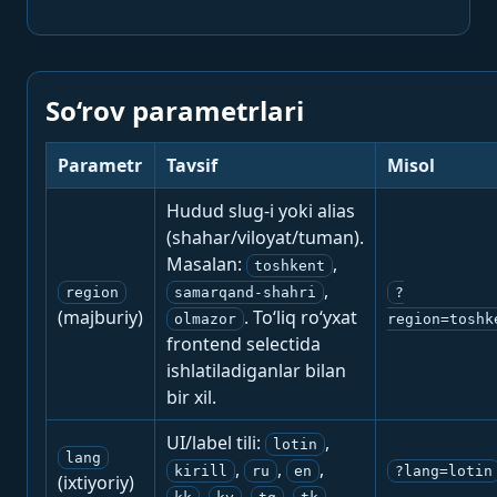
So‘rov parametrlari
Parametr
Tavsif
Misol
Hudud slug-i yoki alias
(shahar/viloyat/tuman).
Masalan:
,
toshkent
,
region
samarqand-shahri
?
(majburiy)
. To‘liq ro‘yxat
olmazor
region=toshk
frontend selectida
ishlatiladiganlar bilan
bir xil.
UI/label tili:
,
lotin
lang
,
,
,
kirill
ru
en
?lang=lotin
(ixtiyoriy)
,
,
,