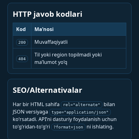
HTTP javob kodlari
Kod
Ma’nosi
Muvaffaqiyatli
200
Til yoki region topilmadi yoki
404
ma’lumot yo‘q
SEO/Alternativalar
Har bir HTML sahifa
bilan
rel="alternate"
JSON versiyaga
type="application/json"
ko‘rsatadi. API’ni dasturiy foydalanish uchun
to‘g‘ridan-to‘g‘ri
ni ishlating.
?format=json