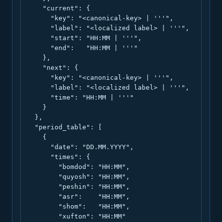
    "current": {

      "key": "<canonical-key> | '''",

      "label": "<localized label> | '''",

      "start": "HH:MM | '''",

      "end":   "HH:MM | '''"

    },

    "next": {

      "key": "<canonical-key> | '''",

      "label": "<localized label> | '''",

      "time": "HH:MM | '''"

    }

  },

  "period_table": [

    {

      "date": "DD.MM.YYYY",

      "times": {

        "bomdod": "HH:MM",

        "quyosh": "HH:MM",

        "peshin": "HH:MM",

        "asr":    "HH:MM",

        "shom":   "HH:MM",

        "xufton": "HH:MM"
