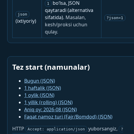
bo‘lsa, JSON
1
qaytaradi (alternativa
json
sifatida).
Masalan,
?json=1
(ixtiyoriy)
kesh/proksi uchun
qulay.
Tez start (namunalar)
Bugun (JSON)
1 haftalik (JSON)
1 oylik (JSON)
1 yillik (rolling) (JSON)
Aniq oy: 2026-08 (JSON)
Faqat namoz turi (Fajr/Bomdod) (JSON)
HTTP
yuborsangiz,
Accept: application/json
?