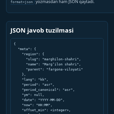
yozmasdan ham JSON qaytadi.
format=json
JSON javob tuzilmasi
{

  "meta": {

    "region": {

      "slug": "marghilon-shahri",

      "name": "Marg‘ilon shahri",

      "parent": "fargona-viloyati"

    },

    "lang": "kk",

    "period": "asr",

    "period_canonical": "asr",

    "ym": null,

    "date": "YYYY-MM-DD",

    "now": "HH:MM",

    "offset_min": <integer>,
