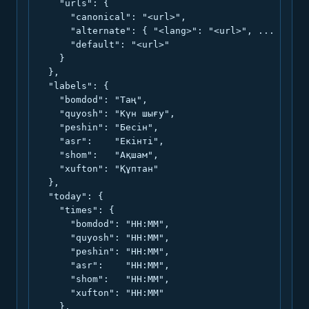
    "urls": {

      "canonical": "<url>",

      "alternate": { "<lang>": "<url>", ... },

      "default": "<url>"

    }

  },

  "labels": {

    "bomdod": "Таң",

    "quyosh": "Күн шығу",

    "peshin": "Бесін",

    "asr":    "Екінті",

    "shom":   "Ақшам",

    "xufton": "Құптан"

  },

  "today": {

    "times": {

      "bomdod": "HH:MM",

      "quyosh": "HH:MM",

      "peshin": "HH:MM",

      "asr":    "HH:MM",

      "shom":   "HH:MM",

      "xufton": "HH:MM"

    },
