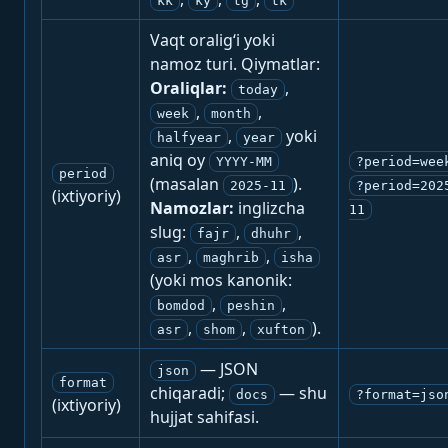
kk
ky
tg
tk
Vaqt oralig‘i yoki
namoz turi. Qiymatlar:
Oraliqlar:
,
today
,
,
week
month
,
yoki
halfyear
year
aniq oy
YYYY-MM
?period=wee
period
(masalan
).
2025-11
?period=202
(ixtiyoriy)
Namozlar:
inglizcha
11
slug:
,
,
fajr
dhuhr
,
,
asr
maghrib
isha
(yoki mos kanonik:
,
,
bomdod
peshin
,
,
).
asr
shom
xufton
— JSON
json
format
chiqaradi;
— shu
docs
?format=jso
(ixtiyoriy)
hujjat sahifasi.