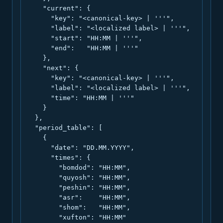
    "current": {

      "key": "<canonical-key> | '''",

      "label": "<localized label> | '''",

      "start": "HH:MM | '''",

      "end":   "HH:MM | '''"

    },

    "next": {

      "key": "<canonical-key> | '''",

      "label": "<localized label> | '''",

      "time": "HH:MM | '''"

    }

  },

  "period_table": [

    {

      "date": "DD.MM.YYYY",

      "times": {

        "bomdod": "HH:MM",

        "quyosh": "HH:MM",

        "peshin": "HH:MM",

        "asr":    "HH:MM",

        "shom":   "HH:MM",

        "xufton": "HH:MM"
