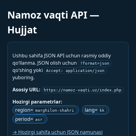
Namoz vaqti API —
Hujjat
Ushbu sahifa JSON API uchun rasmiy oddiy
qo‘llanma. JSON olish uchun
?format=json
qo‘shing yoki
Accept: application/json
yuboring.
Asosiy URL:
https://namoz-vaqti.uz/index.php
Hozirgi parametrlar:
region=
lang=
marghilon-shahri
kk
period=
asr
→ Hozirgi sahifa uchun JSON namunasi