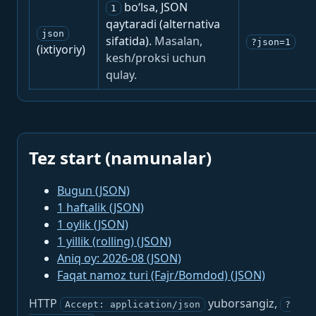
bo‘lsa, JSON
1
qaytaradi (alternativa
json
sifatida).
Masalan,
?json=1
(ixtiyoriy)
kesh/proksi uchun
qulay.
Tez start (namunalar)
Bugun (JSON)
1 haftalik (JSON)
1 oylik (JSON)
1 yillik (rolling) (JSON)
Aniq oy: 2026-08 (JSON)
Faqat namoz turi (Fajr/Bomdod) (JSON)
HTTP
yuborsangiz,
Accept: application/json
?