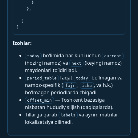
      }

    },

    ...

  ]

}
Izohlar:
bo‘limida har kuni uchun
today
current
(hozirgi namoz) va
(keyingi namoz)
next
maydonlari to‘ldiriladi.
faqat
bo‘lmagan va
period_table
today
namoz-spesifik (
,
, va h.k.)
fajr
isha
bo‘lmagan periodlarda chiqadi.
— Toshkent bazasiga
offset_min
nisbatan hududiy siljish (daqiqalarda).
Tillarga qarab
va ayrim matnlar
labels
lokalizatsiya qilinadi.