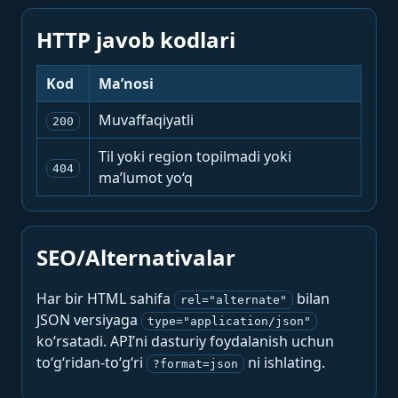
HTTP javob kodlari
Kod
Ma’nosi
Muvaffaqiyatli
200
Til yoki region topilmadi yoki
404
ma’lumot yo‘q
SEO/Alternativalar
Har bir HTML sahifa
bilan
rel="alternate"
JSON versiyaga
type="application/json"
ko‘rsatadi. API’ni dasturiy foydalanish uchun
to‘g‘ridan-to‘g‘ri
ni ishlating.
?format=json