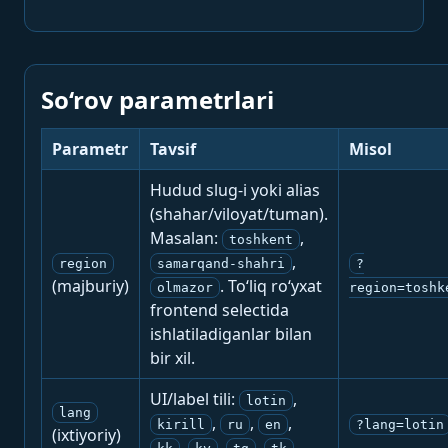
So‘rov parametrlari
Parametr
Tavsif
Misol
Hudud slug-i yoki alias
(shahar/viloyat/tuman).
Masalan:
,
toshkent
,
region
samarqand-shahri
?
(majburiy)
. To‘liq ro‘yxat
olmazor
region=toshk
frontend selectida
ishlatiladiganlar bilan
bir xil.
UI/label tili:
,
lotin
lang
,
,
,
kirill
ru
en
?lang=lotin
(ixtiyoriy)
,
,
,