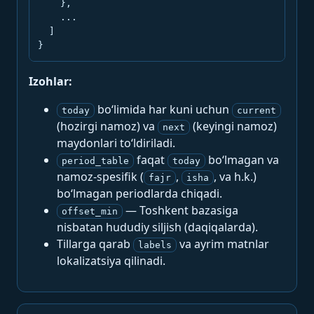
    },

    ...

  ]

}
Izohlar:
bo‘limida har kuni uchun
today
current
(hozirgi namoz) va
(keyingi namoz)
next
maydonlari to‘ldiriladi.
faqat
bo‘lmagan va
period_table
today
namoz-spesifik (
,
, va h.k.)
fajr
isha
bo‘lmagan periodlarda chiqadi.
— Toshkent bazasiga
offset_min
nisbatan hududiy siljish (daqiqalarda).
Tillarga qarab
va ayrim matnlar
labels
lokalizatsiya qilinadi.