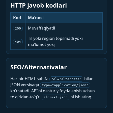
HTTP javob kodlari
Kod
Ma’nosi
Muvaffaqiyatli
200
Til yoki region topilmadi yoki
404
ma’lumot yo‘q
SEO/Alternativalar
Har bir HTML sahifa
bilan
rel="alternate"
JSON versiyaga
type="application/json"
ko‘rsatadi. API’ni dasturiy foydalanish uchun
to‘g‘ridan-to‘g‘ri
ni ishlating.
?format=json