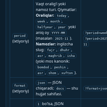
Vaqt oralig‘i yoki
namoz turi. Qiymatlar:
Oraliqlar:
,
today
,
,
week
month
,
yoki
halfyear
year
aniq oy
YYYY-MM
?period=wee
period
(masalan
).
2025-11
?period=202
(ixtiyoriy)
Namozlar:
inglizcha
11
slug:
,
,
fajr
dhuhr
,
,
asr
maghrib
isha
(yoki mos kanonik:
,
,
bomdod
peshin
,
,
).
asr
shom
xufton
— JSON
json
format
chiqaradi;
— shu
docs
?format=jso
(ixtiyoriy)
hujjat sahifasi.
bo‘lsa, JSON
1