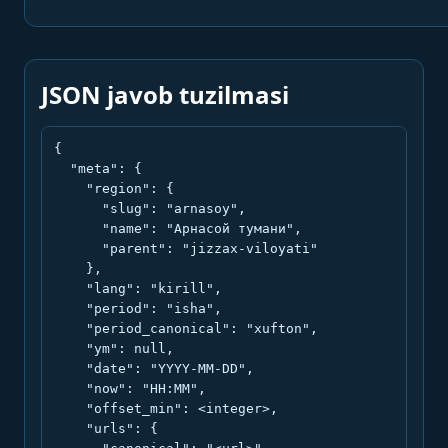
JSON javob tuzilmasi
{

  "meta": {

    "region": {

      "slug": "arnasoy",

      "name": "Арнасой тумани",

      "parent": "jizzax-viloyati"

    },

    "lang": "kirill",

    "period": "isha",

    "period_canonical": "xufton",

    "ym": null,

    "date": "YYYY-MM-DD",

    "now": "HH:MM",

    "offset_min": <integer>,

    "urls": {
