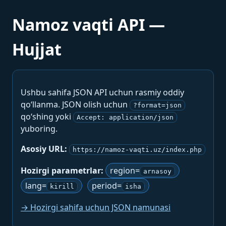
Namoz vaqti API —
Hujjat
Ushbu sahifa JSON API uchun rasmiy oddiy
qo‘llanma. JSON olish uchun
?format=json
qo‘shing yoki
Accept: application/json
yuboring.
Asosiy URL:
https://namoz-vaqti.uz/index.php
Hozirgi parametrlar:
region=
arnasoy
lang=
period=
kirill
isha
→ Hozirgi sahifa uchun JSON namunasi