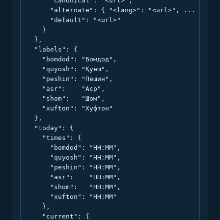
      "canonical": "<url>",

      "alternate": { "<lang>": "<url>", ... },

      "default": "<url>"

    }

  },

  "labels": {

    "bomdod": "Бомдод",

    "quyosh": "Қуёш",

    "peshin": "Пешин",

    "asr":    "Аср",

    "shom":   "Шом",

    "xufton": "Хуфтон"

  },

  "today": {

    "times": {

      "bomdod": "HH:MM",

      "quyosh": "HH:MM",

      "peshin": "HH:MM",

      "asr":    "HH:MM",

      "shom":   "HH:MM",

      "xufton": "HH:MM"

    },

    "current": {
