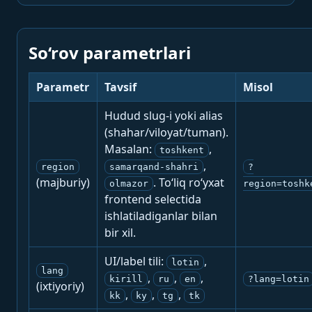
So‘rov parametrlari
Parametr
Tavsif
Misol
Hudud slug-i yoki alias
(shahar/viloyat/tuman).
Masalan:
,
toshkent
,
region
samarqand-shahri
?
(majburiy)
. To‘liq ro‘yxat
olmazor
region=toshk
frontend selectida
ishlatiladiganlar bilan
bir xil.
UI/label tili:
,
lotin
lang
,
,
,
kirill
ru
en
?lang=lotin
(ixtiyoriy)
,
,
,
kk
ky
tg
tk