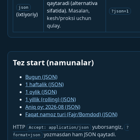
qaytaradi (alternativa
json
sifatida).
Masalan,
?json=1
(ixtiyoriy)
kesh/proksi uchun
qulay.
Tez start (namunalar)
Bugun (JSON)
1 haftalik (JSON)
1 oylik (JSON)
1 yillik (rolling) (JSON)
Aniq oy: 2026-08 (JSON)
Faqat namoz turi (Fajr/Bomdod) (JSON)
HTTP
yuborsangiz,
Accept: application/json
?
yozmasdan ham JSON qaytadi.
format=json