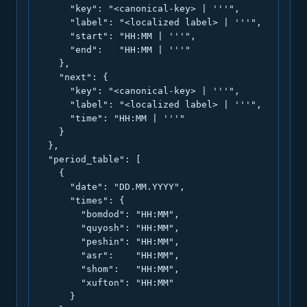
      "key": "<canonical-key> | '''",

      "label": "<localized label> | '''",

      "start": "HH:MM | '''",

      "end":   "HH:MM | '''"

    },

    "next": {

      "key": "<canonical-key> | '''",

      "label": "<localized label> | '''",

      "time": "HH:MM | '''"

    }

  },

  "period_table": [

    {

      "date": "DD.MM.YYYY",

      "times": {

        "bomdod": "HH:MM",

        "quyosh": "HH:MM",

        "peshin": "HH:MM",

        "asr":    "HH:MM",

        "shom":   "HH:MM",

        "xufton": "HH:MM"

      }
