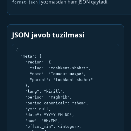
yozmasdan ham JSON qaytadi.
format=json
JSON javob tuzilmasi
{

  "meta": {

    "region": {

      "slug": "toshkent-shahri",

      "name": "Тошкент шаҳри",

      "parent": "toshkent-shahri"

    },

    "lang": "kirill",

    "period": "maghrib",

    "period_canonical": "shom",

    "ym": null,

    "date": "YYYY-MM-DD",

    "now": "HH:MM",

    "offset_min": <integer>,
