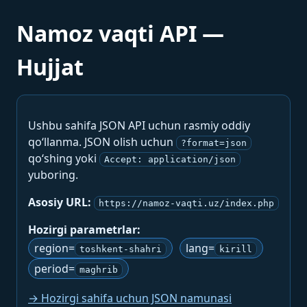
Namoz vaqti API —
Hujjat
Ushbu sahifa JSON API uchun rasmiy oddiy
qo‘llanma. JSON olish uchun
?format=json
qo‘shing yoki
Accept: application/json
yuboring.
Asosiy URL:
https://namoz-vaqti.uz/index.php
Hozirgi parametrlar:
region=
lang=
toshkent-shahri
kirill
period=
maghrib
→ Hozirgi sahifa uchun JSON namunasi