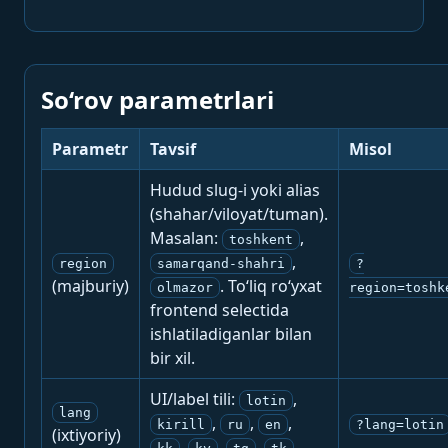
So‘rov parametrlari
Parametr
Tavsif
Misol
Hudud slug-i yoki alias
(shahar/viloyat/tuman).
Masalan:
,
toshkent
,
region
samarqand-shahri
?
(majburiy)
. To‘liq ro‘yxat
olmazor
region=toshk
frontend selectida
ishlatiladiganlar bilan
bir xil.
UI/label tili:
,
lotin
lang
,
,
,
kirill
ru
en
?lang=lotin
(ixtiyoriy)
,
,
,