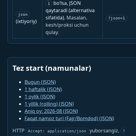
bo‘lsa, JSON
1
qaytaradi (alternativa
json
sifatida).
Masalan,
?json=1
(ixtiyoriy)
kesh/proksi uchun
qulay.
Tez start (namunalar)
Bugun (JSON)
1 haftalik (JSON)
1 oylik (JSON)
1 yillik (rolling) (JSON)
Aniq oy: 2026-08 (JSON)
Faqat namoz turi (Fajr/Bomdod) (JSON)
HTTP
yuborsangiz,
Accept: application/json
?