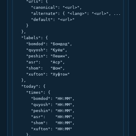
    "urls": {

      "canonical": "<url>",

      "alternate": { "<lang>": "<url>", ... },

      "default": "<url>"

    }

  },

  "labels": {

    "bomdod": "Бомдод",

    "quyosh": "Қуёш",

    "peshin": "Пешин",

    "asr":    "Аср",

    "shom":   "Шом",

    "xufton": "Хуфтон"

  },

  "today": {

    "times": {

      "bomdod": "HH:MM",

      "quyosh": "HH:MM",

      "peshin": "HH:MM",

      "asr":    "HH:MM",

      "shom":   "HH:MM",

      "xufton": "HH:MM"

    },
