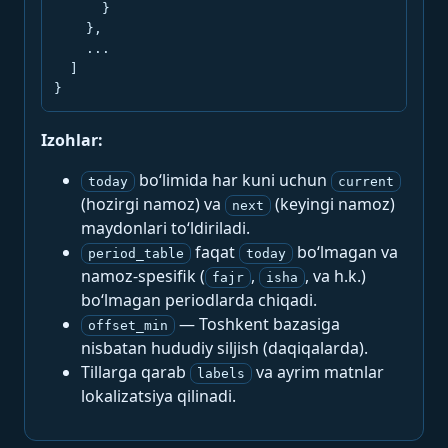
      }

    },

    ...

  ]

}
Izohlar:
bo‘limida har kuni uchun
today
current
(hozirgi namoz) va
(keyingi namoz)
next
maydonlari to‘ldiriladi.
faqat
bo‘lmagan va
period_table
today
namoz-spesifik (
,
, va h.k.)
fajr
isha
bo‘lmagan periodlarda chiqadi.
— Toshkent bazasiga
offset_min
nisbatan hududiy siljish (daqiqalarda).
Tillarga qarab
va ayrim matnlar
labels
lokalizatsiya qilinadi.