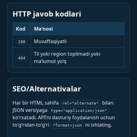
HTTP javob kodlari
Kod
Ma’nosi
Muvaffaqiyatli
200
Til yoki region topilmadi yoki
404
ma’lumot yo‘q
SEO/Alternativalar
Har bir HTML sahifa
bilan
rel="alternate"
JSON versiyaga
type="application/json"
ko‘rsatadi. API’ni dasturiy foydalanish uchun
to‘g‘ridan-to‘g‘ri
ni ishlating.
?format=json