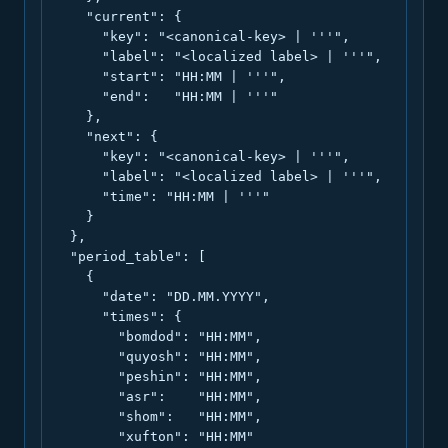
    "current": {

      "key": "<canonical-key> | '''",

      "label": "<localized label> | '''",

      "start": "HH:MM | '''",

      "end":   "HH:MM | '''"

    },

    "next": {

      "key": "<canonical-key> | '''",

      "label": "<localized label> | '''",

      "time": "HH:MM | '''"

    }

  },

  "period_table": [

    {

      "date": "DD.MM.YYYY",

      "times": {

        "bomdod": "HH:MM",

        "quyosh": "HH:MM",

        "peshin": "HH:MM",

        "asr":    "HH:MM",

        "shom":   "HH:MM",

        "xufton": "HH:MM"
