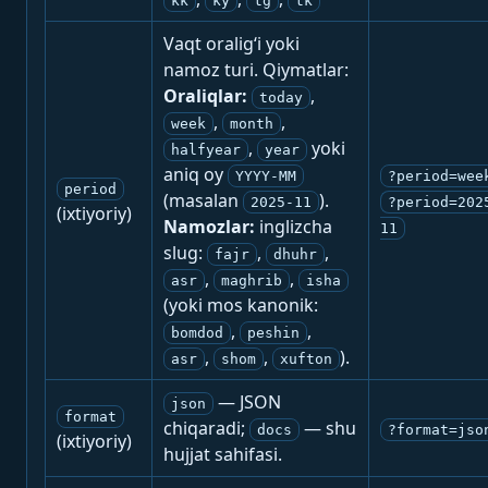
kk
ky
tg
tk
Vaqt oralig‘i yoki
namoz turi. Qiymatlar:
Oraliqlar:
,
today
,
,
week
month
,
yoki
halfyear
year
aniq oy
YYYY-MM
?period=wee
period
(masalan
).
2025-11
?period=202
(ixtiyoriy)
Namozlar:
inglizcha
11
slug:
,
,
fajr
dhuhr
,
,
asr
maghrib
isha
(yoki mos kanonik:
,
,
bomdod
peshin
,
,
).
asr
shom
xufton
— JSON
json
format
chiqaradi;
— shu
docs
?format=jso
(ixtiyoriy)
hujjat sahifasi.