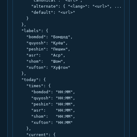
      "canonical": "<url>",

      "alternate": { "<lang>": "<url>", ... },

      "default": "<url>"

    }

  },

  "labels": {

    "bomdod": "Бомдод",

    "quyosh": "Қуёш",

    "peshin": "Пешин",

    "asr":    "Аср",

    "shom":   "Шом",

    "xufton": "Хуфтон"

  },

  "today": {

    "times": {

      "bomdod": "HH:MM",

      "quyosh": "HH:MM",

      "peshin": "HH:MM",

      "asr":    "HH:MM",

      "shom":   "HH:MM",

      "xufton": "HH:MM"

    },

    "current": {
