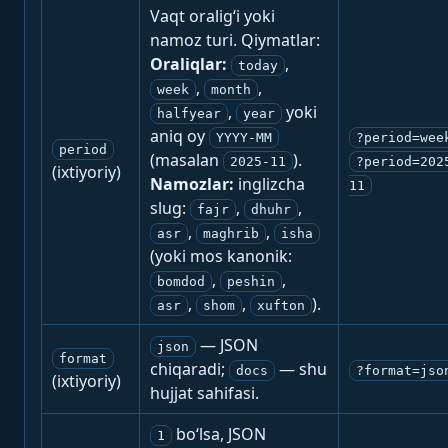
Vaqt oralig‘i yoki
namoz turi. Qiymatlar:
Oraliqlar:
,
today
,
,
week
month
,
yoki
halfyear
year
aniq oy
YYYY-MM
?period=wee
period
(masalan
).
2025-11
?period=202
(ixtiyoriy)
Namozlar:
inglizcha
11
slug:
,
,
fajr
dhuhr
,
,
asr
maghrib
isha
(yoki mos kanonik:
,
,
bomdod
peshin
,
,
).
asr
shom
xufton
— JSON
json
format
chiqaradi;
— shu
docs
?format=jso
(ixtiyoriy)
hujjat sahifasi.
bo‘lsa, JSON
1