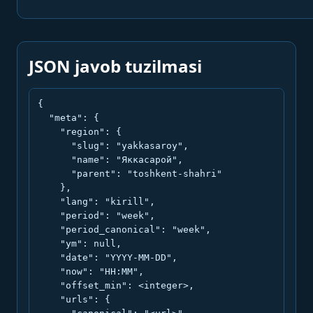
JSON javob tuzilmasi
{

  "meta": {

    "region": {

      "slug": "yakkasaroy",

      "name": "Яккасарой",

      "parent": "toshkent-shahri"

    },

    "lang": "kirill",

    "period": "week",

    "period_canonical": "week",

    "ym": null,

    "date": "YYYY-MM-DD",

    "now": "HH:MM",

    "offset_min": <integer>,

    "urls": {
