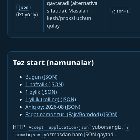
qaytaradi (alternativa
json
sifatida).
Masalan,
?json=1
(ixtiyoriy)
kesh/proksi uchun
qulay.
Tez start (namunalar)
Bugun (JSON)
1 haftalik (JSON)
1 oylik (JSON)
1 yillik (rolling) (JSON)
Aniq oy: 2026-08 (JSON)
Faqat namoz turi (Fajr/Bomdod) (JSON)
HTTP
yuborsangiz,
Accept: application/json
?
yozmasdan ham JSON qaytadi.
format=json