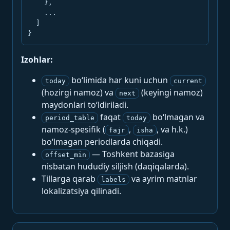
    },

    ...

  ]

}
Izohlar:
bo‘limida har kuni uchun
today
current
(hozirgi namoz) va
(keyingi namoz)
next
maydonlari to‘ldiriladi.
faqat
bo‘lmagan va
period_table
today
namoz-spesifik (
,
, va h.k.)
fajr
isha
bo‘lmagan periodlarda chiqadi.
— Toshkent bazasiga
offset_min
nisbatan hududiy siljish (daqiqalarda).
Tillarga qarab
va ayrim matnlar
labels
lokalizatsiya qilinadi.