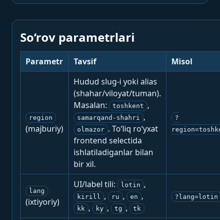
So‘rov parametrlari
Parametr
Tavsif
Misol
Hudud slug-i yoki alias
(shahar/viloyat/tuman).
Masalan:
,
toshkent
,
region
samarqand-shahri
?
(majburiy)
. To‘liq ro‘yxat
olmazor
region=toshk
frontend selectida
ishlatiladiganlar bilan
bir xil.
UI/label tili:
,
lotin
lang
,
,
,
kirill
ru
en
?lang=lotin
(ixtiyoriy)
,
,
,
kk
ky
tg
tk