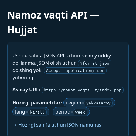
Namoz vaqti API —
Hujjat
Ushbu sahifa JSON API uchun rasmiy oddiy
qo‘llanma. JSON olish uchun
?format=json
qo‘shing yoki
Accept: application/json
yuboring.
Asosiy URL:
https://namoz-vaqti.uz/index.php
Hozirgi parametrlar:
region=
yakkasaroy
lang=
period=
kirill
week
→ Hozirgi sahifa uchun JSON namunasi