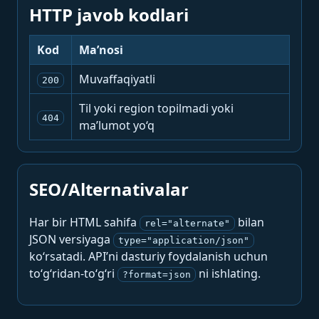
HTTP javob kodlari
Kod
Ma’nosi
Muvaffaqiyatli
200
Til yoki region topilmadi yoki
404
ma’lumot yo‘q
SEO/Alternativalar
Har bir HTML sahifa
bilan
rel="alternate"
JSON versiyaga
type="application/json"
ko‘rsatadi. API’ni dasturiy foydalanish uchun
to‘g‘ridan-to‘g‘ri
ni ishlating.
?format=json