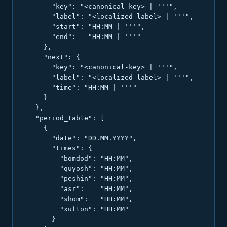
      "key": "<canonical-key> | '''",

      "label": "<localized label> | '''",

      "start": "HH:MM | '''",

      "end":   "HH:MM | '''"

    },

    "next": {

      "key": "<canonical-key> | '''",

      "label": "<localized label> | '''",

      "time": "HH:MM | '''"

    }

  },

  "period_table": [

    {

      "date": "DD.MM.YYYY",

      "times": {

        "bomdod": "HH:MM",

        "quyosh": "HH:MM",

        "peshin": "HH:MM",

        "asr":    "HH:MM",

        "shom":   "HH:MM",

        "xufton": "HH:MM"

      }
