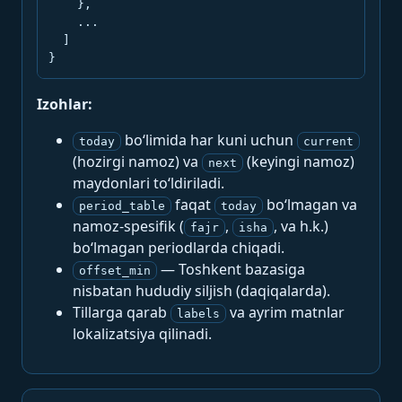
    },

    ...

  ]

}
Izohlar:
bo‘limida har kuni uchun
today
current
(hozirgi namoz) va
(keyingi namoz)
next
maydonlari to‘ldiriladi.
faqat
bo‘lmagan va
period_table
today
namoz-spesifik (
,
, va h.k.)
fajr
isha
bo‘lmagan periodlarda chiqadi.
— Toshkent bazasiga
offset_min
nisbatan hududiy siljish (daqiqalarda).
Tillarga qarab
va ayrim matnlar
labels
lokalizatsiya qilinadi.