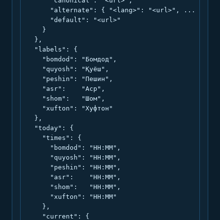
      "canonical": "<url>",

      "alternate": { "<lang>": "<url>", ... },

      "default": "<url>"

    }

  },

  "labels": {

    "bomdod": "Бомдод",

    "quyosh": "Қуёш",

    "peshin": "Пешин",

    "asr":    "Аср",

    "shom":   "Шом",

    "xufton": "Хуфтон"

  },

  "today": {

    "times": {

      "bomdod": "HH:MM",

      "quyosh": "HH:MM",

      "peshin": "HH:MM",

      "asr":    "HH:MM",

      "shom":   "HH:MM",

      "xufton": "HH:MM"

    },

    "current": {
