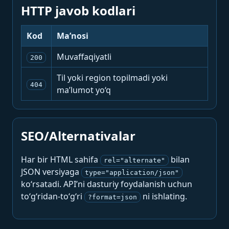
HTTP javob kodlari
Kod
Ma’nosi
Muvaffaqiyatli
200
Til yoki region topilmadi yoki
404
ma’lumot yo‘q
SEO/Alternativalar
Har bir HTML sahifa
bilan
rel="alternate"
JSON versiyaga
type="application/json"
ko‘rsatadi. API’ni dasturiy foydalanish uchun
to‘g‘ridan-to‘g‘ri
ni ishlating.
?format=json