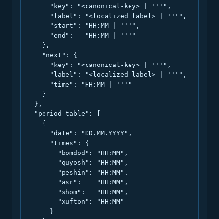
      "key": "<canonical-key> | '''",

      "label": "<localized label> | '''",

      "start": "HH:MM | '''",

      "end":   "HH:MM | '''"

    },

    "next": {

      "key": "<canonical-key> | '''",

      "label": "<localized label> | '''",

      "time": "HH:MM | '''"

    }

  },

  "period_table": [

    {

      "date": "DD.MM.YYYY",

      "times": {

        "bomdod": "HH:MM",

        "quyosh": "HH:MM",

        "peshin": "HH:MM",

        "asr":    "HH:MM",

        "shom":   "HH:MM",

        "xufton": "HH:MM"

      }
