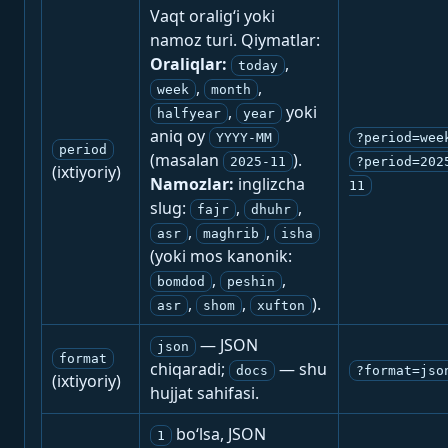
Vaqt oralig‘i yoki
namoz turi. Qiymatlar:
Oraliqlar:
,
today
,
,
week
month
,
yoki
halfyear
year
aniq oy
YYYY-MM
?period=wee
period
(masalan
).
2025-11
?period=202
(ixtiyoriy)
Namozlar:
inglizcha
11
slug:
,
,
fajr
dhuhr
,
,
asr
maghrib
isha
(yoki mos kanonik:
,
,
bomdod
peshin
,
,
).
asr
shom
xufton
— JSON
json
format
chiqaradi;
— shu
docs
?format=jso
(ixtiyoriy)
hujjat sahifasi.
bo‘lsa, JSON
1