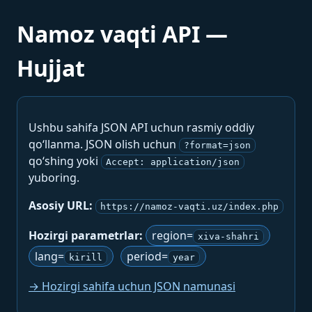
Namoz vaqti API —
Hujjat
Ushbu sahifa JSON API uchun rasmiy oddiy
qo‘llanma. JSON olish uchun
?format=json
qo‘shing yoki
Accept: application/json
yuboring.
Asosiy URL:
https://namoz-vaqti.uz/index.php
Hozirgi parametrlar:
region=
xiva-shahri
lang=
period=
kirill
year
→ Hozirgi sahifa uchun JSON namunasi