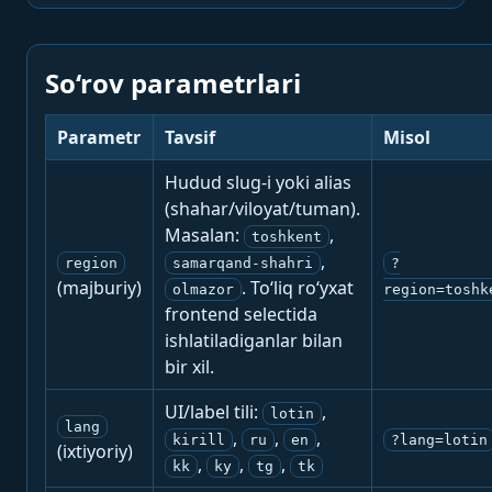
So‘rov parametrlari
Parametr
Tavsif
Misol
Hudud slug-i yoki alias
(shahar/viloyat/tuman).
Masalan:
,
toshkent
,
region
samarqand-shahri
?
(majburiy)
. To‘liq ro‘yxat
olmazor
region=toshk
frontend selectida
ishlatiladiganlar bilan
bir xil.
UI/label tili:
,
lotin
lang
,
,
,
kirill
ru
en
?lang=lotin
(ixtiyoriy)
,
,
,
kk
ky
tg
tk