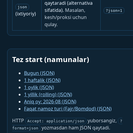
qaytaradi (alternativa
json
sifatida).
Masalan,
?json=1
(ixtiyoriy)
kesh/proksi uchun
qulay.
Tez start (namunalar)
Bugun (JSON)
1 haftalik (JSON)
1 oylik (JSON)
1 yillik (rolling) (JSON)
Aniq oy: 2026-08 (JSON)
Faqat namoz turi (Fajr/Bomdod) (JSON)
HTTP
yuborsangiz,
Accept: application/json
?
yozmasdan ham JSON qaytadi.
format=json