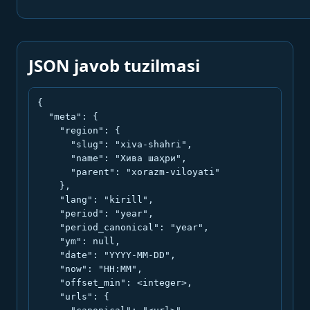
JSON javob tuzilmasi
{

  "meta": {

    "region": {

      "slug": "xiva-shahri",

      "name": "Хива шаҳри",

      "parent": "xorazm-viloyati"

    },

    "lang": "kirill",

    "period": "year",

    "period_canonical": "year",

    "ym": null,

    "date": "YYYY-MM-DD",

    "now": "HH:MM",

    "offset_min": <integer>,

    "urls": {
