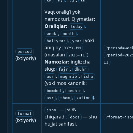
kk
ky
tg
tk
Vaqt oralig‘i yoki
namoz turi. Qiymatlar:
Oraliqlar:
,
today
,
,
week
month
,
yoki
halfyear
year
aniq oy
YYYY-MM
?period=wee
period
(masalan
).
2025-11
?period=202
(ixtiyoriy)
Namozlar:
inglizcha
11
slug:
,
,
fajr
dhuhr
,
,
asr
maghrib
isha
(yoki mos kanonik:
,
,
bomdod
peshin
,
,
).
asr
shom
xufton
— JSON
json
format
chiqaradi;
— shu
docs
?format=jso
(ixtiyoriy)
hujjat sahifasi.