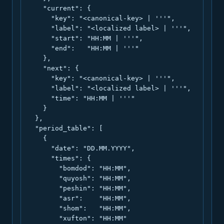
    "current": {

      "key": "<canonical-key> | '''",

      "label": "<localized label> | '''",

      "start": "HH:MM | '''",

      "end":   "HH:MM | '''"

    },

    "next": {

      "key": "<canonical-key> | '''",

      "label": "<localized label> | '''",

      "time": "HH:MM | '''"

    }

  },

  "period_table": [

    {

      "date": "DD.MM.YYYY",

      "times": {

        "bomdod": "HH:MM",

        "quyosh": "HH:MM",

        "peshin": "HH:MM",

        "asr":    "HH:MM",

        "shom":   "HH:MM",

        "xufton": "HH:MM"
