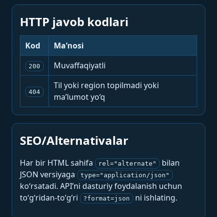
HTTP javob kodlari
Kod
Ma’nosi
Muvaffaqiyatli
200
Til yoki region topilmadi yoki
404
ma’lumot yo‘q
SEO/Alternativalar
Har bir HTML sahifa
bilan
rel="alternate"
JSON versiyaga
type="application/json"
ko‘rsatadi. API’ni dasturiy foydalanish uchun
to‘g‘ridan-to‘g‘ri
ni ishlating.
?format=json