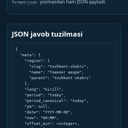
yozmasdan ham JSON qaytadi.
format=json
JSON javob tuzilmasi
{

  "meta": {

    "region": {

      "slug": "toshkent-shahri",

      "name": "Тошкент шаҳри",

      "parent": "toshkent-shahri"

    },

    "lang": "kirill",

    "period": "today",

    "period_canonical": "today",

    "ym": null,

    "date": "YYYY-MM-DD",

    "now": "HH:MM",

    "offset_min": <integer>,
