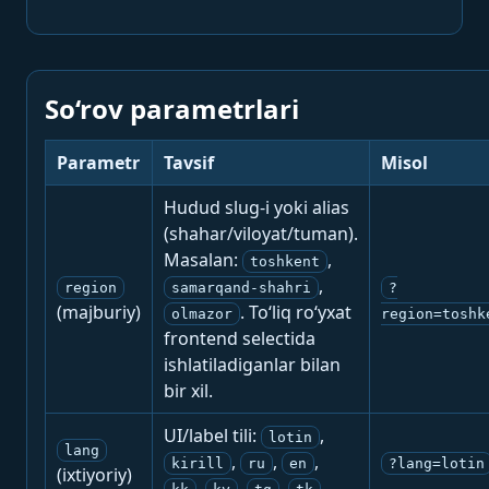
So‘rov parametrlari
Parametr
Tavsif
Misol
Hudud slug-i yoki alias
(shahar/viloyat/tuman).
Masalan:
,
toshkent
,
region
samarqand-shahri
?
(majburiy)
. To‘liq ro‘yxat
olmazor
region=toshk
frontend selectida
ishlatiladiganlar bilan
bir xil.
UI/label tili:
,
lotin
lang
,
,
,
kirill
ru
en
?lang=lotin
(ixtiyoriy)
,
,
,