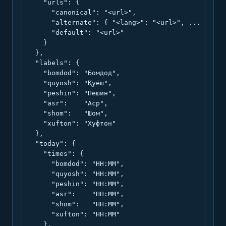
    "urls": {

      "canonical": "<url>",

      "alternate": { "<lang>": "<url>", ... },

      "default": "<url>"

    }

  },

  "labels": {

    "bomdod": "Бомдод",

    "quyosh": "Қуёш",

    "peshin": "Пешин",

    "asr":    "Аср",

    "shom":   "Шом",

    "xufton": "Хуфтон"

  },

  "today": {

    "times": {

      "bomdod": "HH:MM",

      "quyosh": "HH:MM",

      "peshin": "HH:MM",

      "asr":    "HH:MM",

      "shom":   "HH:MM",

      "xufton": "HH:MM"

    },
