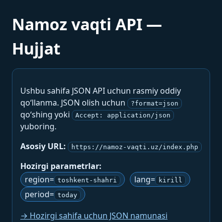
Namoz vaqti API —
Hujjat
Ushbu sahifa JSON API uchun rasmiy oddiy
qo‘llanma. JSON olish uchun
?format=json
qo‘shing yoki
Accept: application/json
yuboring.
Asosiy URL:
https://namoz-vaqti.uz/index.php
Hozirgi parametrlar:
region=
lang=
toshkent-shahri
kirill
period=
today
→ Hozirgi sahifa uchun JSON namunasi