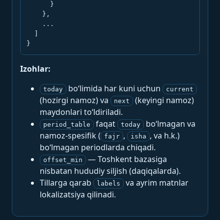
      }

    },

    ...

  ]

}
Izohlar:
bo‘limida har kuni uchun
today
current
(hozirgi namoz) va
(keyingi namoz)
next
maydonlari to‘ldiriladi.
faqat
bo‘lmagan va
period_table
today
namoz-spesifik (
,
, va h.k.)
fajr
isha
bo‘lmagan periodlarda chiqadi.
— Toshkent bazasiga
offset_min
nisbatan hududiy siljish (daqiqalarda).
Tillarga qarab
va ayrim matnlar
labels
lokalizatsiya qilinadi.