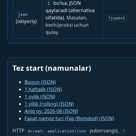
bo‘lsa, JSON
1
qaytaradi (alternativa
json
sifatida).
Masalan,
?json=1
(ixtiyoriy)
kesh/proksi uchun
qulay.
Tez start (namunalar)
Bugun (JSON)
1 haftalik (JSON)
1 oylik (JSON)
1 yillik (rolling) (JSON)
Aniq oy: 2026-08 (JSON)
Faqat namoz turi (Fajr/Bomdod) (JSON)
HTTP
yuborsangiz,
Accept: application/json
?