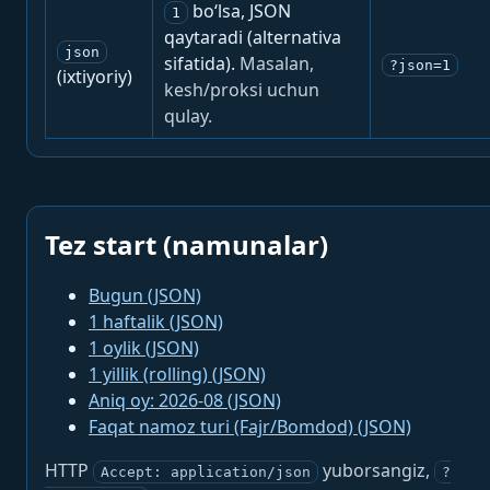
bo‘lsa, JSON
1
qaytaradi (alternativa
json
sifatida).
Masalan,
?json=1
(ixtiyoriy)
kesh/proksi uchun
qulay.
Tez start (namunalar)
Bugun (JSON)
1 haftalik (JSON)
1 oylik (JSON)
1 yillik (rolling) (JSON)
Aniq oy: 2026-08 (JSON)
Faqat namoz turi (Fajr/Bomdod) (JSON)
HTTP
yuborsangiz,
Accept: application/json
?