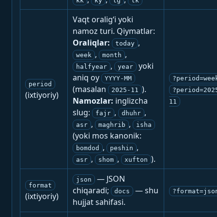
kk
ky
tg
tk
Vaqt oralig‘i yoki
namoz turi. Qiymatlar:
Oraliqlar:
,
today
,
,
week
month
,
yoki
halfyear
year
aniq oy
YYYY-MM
?period=wee
period
(masalan
).
2025-11
?period=202
(ixtiyoriy)
Namozlar:
inglizcha
11
slug:
,
,
fajr
dhuhr
,
,
asr
maghrib
isha
(yoki mos kanonik:
,
,
bomdod
peshin
,
,
).
asr
shom
xufton
— JSON
json
format
chiqaradi;
— shu
docs
?format=jso
(ixtiyoriy)
hujjat sahifasi.