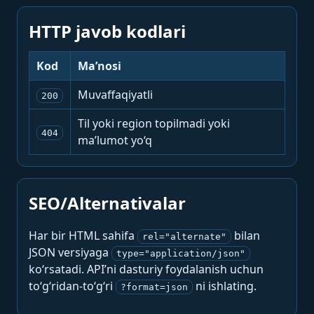
HTTP javob kodlari
Kod
Ma’nosi
Muvaffaqiyatli
200
Til yoki region topilmadi yoki
404
ma’lumot yo‘q
SEO/Alternativalar
Har bir HTML sahifa
bilan
rel="alternate"
JSON versiyaga
type="application/json"
ko‘rsatadi. API’ni dasturiy foydalanish uchun
to‘g‘ridan-to‘g‘ri
ni ishlating.
?format=json