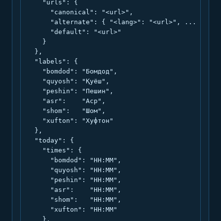
    "urls": {

      "canonical": "<url>",

      "alternate": { "<lang>": "<url>", ... },

      "default": "<url>"

    }

  },

  "labels": {

    "bomdod": "Бомдод",

    "quyosh": "Қуёш",

    "peshin": "Пешин",

    "asr":    "Аср",

    "shom":   "Шом",

    "xufton": "Хуфтон"

  },

  "today": {

    "times": {

      "bomdod": "HH:MM",

      "quyosh": "HH:MM",

      "peshin": "HH:MM",

      "asr":    "HH:MM",

      "shom":   "HH:MM",

      "xufton": "HH:MM"

    },
