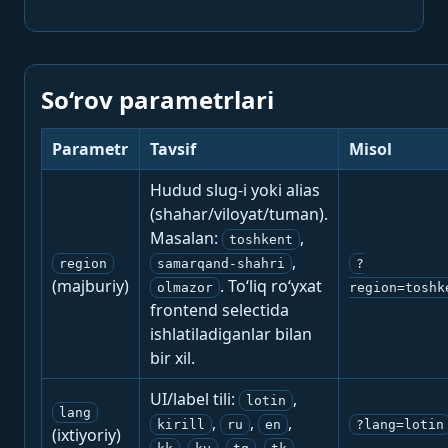
So‘rov parametrlari
Parametr
Tavsif
Misol
Hudud slug-i yoki alias
(shahar/viloyat/tuman).
Masalan:
,
toshkent
,
region
samarqand-shahri
?
(majburiy)
. To‘liq ro‘yxat
olmazor
region=toshk
frontend selectida
ishlatiladiganlar bilan
bir xil.
UI/label tili:
,
lotin
lang
,
,
,
kirill
ru
en
?lang=lotin
(ixtiyoriy)
,
,
,