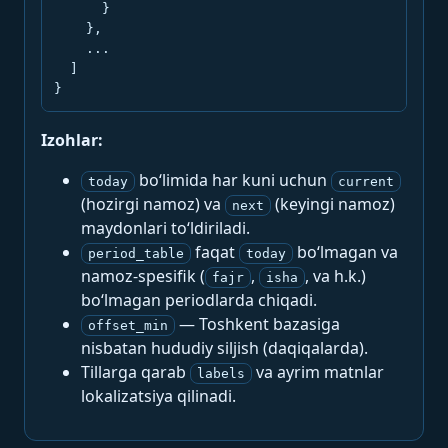
      }

    },

    ...

  ]

}
Izohlar:
bo‘limida har kuni uchun
today
current
(hozirgi namoz) va
(keyingi namoz)
next
maydonlari to‘ldiriladi.
faqat
bo‘lmagan va
period_table
today
namoz-spesifik (
,
, va h.k.)
fajr
isha
bo‘lmagan periodlarda chiqadi.
— Toshkent bazasiga
offset_min
nisbatan hududiy siljish (daqiqalarda).
Tillarga qarab
va ayrim matnlar
labels
lokalizatsiya qilinadi.