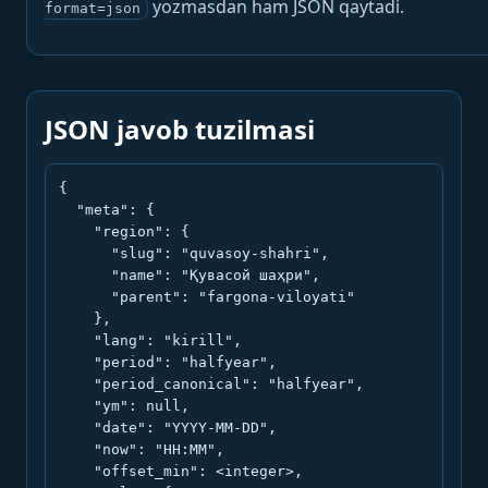
yozmasdan ham JSON qaytadi.
format=json
JSON javob tuzilmasi
{

  "meta": {

    "region": {

      "slug": "quvasoy-shahri",

      "name": "Қувасой шаҳри",

      "parent": "fargona-viloyati"

    },

    "lang": "kirill",

    "period": "halfyear",

    "period_canonical": "halfyear",

    "ym": null,

    "date": "YYYY-MM-DD",

    "now": "HH:MM",

    "offset_min": <integer>,
