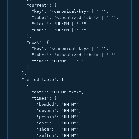
    "current": {

      "key": "<canonical-key> | '''",

      "label": "<localized label> | '''",

      "start": "HH:MM | '''",

      "end":   "HH:MM | '''"

    },

    "next": {

      "key": "<canonical-key> | '''",

      "label": "<localized label> | '''",

      "time": "HH:MM | '''"

    }

  },

  "period_table": [

    {

      "date": "DD.MM.YYYY",

      "times": {

        "bomdod": "HH:MM",

        "quyosh": "HH:MM",

        "peshin": "HH:MM",

        "asr":    "HH:MM",

        "shom":   "HH:MM",

        "xufton": "HH:MM"
