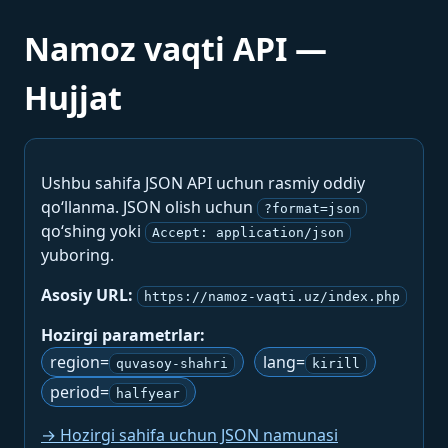
Namoz vaqti API —
Hujjat
Ushbu sahifa JSON API uchun rasmiy oddiy
qo‘llanma. JSON olish uchun
?format=json
qo‘shing yoki
Accept: application/json
yuboring.
Asosiy URL:
https://namoz-vaqti.uz/index.php
Hozirgi parametrlar:
region=
lang=
quvasoy-shahri
kirill
period=
halfyear
→ Hozirgi sahifa uchun JSON namunasi