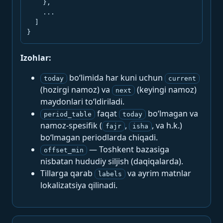
    },

    ...

  ]

}
Izohlar:
bo‘limida har kuni uchun
today
current
(hozirgi namoz) va
(keyingi namoz)
next
maydonlari to‘ldiriladi.
faqat
bo‘lmagan va
period_table
today
namoz-spesifik (
,
, va h.k.)
fajr
isha
bo‘lmagan periodlarda chiqadi.
— Toshkent bazasiga
offset_min
nisbatan hududiy siljish (daqiqalarda).
Tillarga qarab
va ayrim matnlar
labels
lokalizatsiya qilinadi.