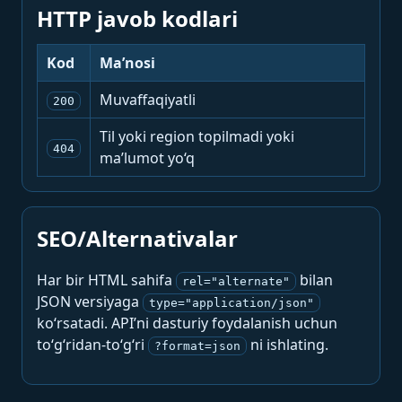
HTTP javob kodlari
Kod
Ma’nosi
Muvaffaqiyatli
200
Til yoki region topilmadi yoki
404
ma’lumot yo‘q
SEO/Alternativalar
Har bir HTML sahifa
bilan
rel="alternate"
JSON versiyaga
type="application/json"
ko‘rsatadi. API’ni dasturiy foydalanish uchun
to‘g‘ridan-to‘g‘ri
ni ishlating.
?format=json