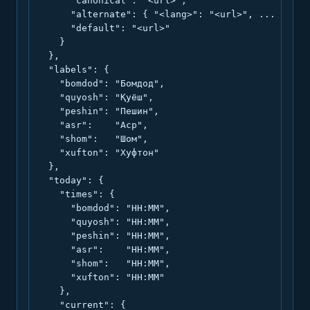
      "canonical": "<url>",

      "alternate": { "<lang>": "<url>", ... },

      "default": "<url>"

    }

  },

  "labels": {

    "bomdod": "Бомдод",

    "quyosh": "Қуёш",

    "peshin": "Пешин",

    "asr":    "Аср",

    "shom":   "Шом",

    "xufton": "Хуфтон"

  },

  "today": {

    "times": {

      "bomdod": "HH:MM",

      "quyosh": "HH:MM",

      "peshin": "HH:MM",

      "asr":    "HH:MM",

      "shom":   "HH:MM",

      "xufton": "HH:MM"

    },

    "current": {
