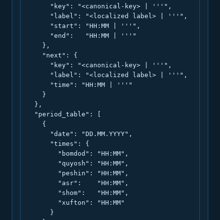
      "key": "<canonical-key> | '''",

      "label": "<localized label> | '''",

      "start": "HH:MM | '''",

      "end":   "HH:MM | '''"

    },

    "next": {

      "key": "<canonical-key> | '''",

      "label": "<localized label> | '''",

      "time": "HH:MM | '''"

    }

  },

  "period_table": [

    {

      "date": "DD.MM.YYYY",

      "times": {

        "bomdod": "HH:MM",

        "quyosh": "HH:MM",

        "peshin": "HH:MM",

        "asr":    "HH:MM",

        "shom":   "HH:MM",

        "xufton": "HH:MM"

      }
