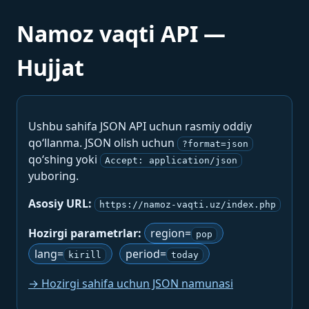
Namoz vaqti API —
Hujjat
Ushbu sahifa JSON API uchun rasmiy oddiy
qo‘llanma. JSON olish uchun
?format=json
qo‘shing yoki
Accept: application/json
yuboring.
Asosiy URL:
https://namoz-vaqti.uz/index.php
Hozirgi parametrlar:
region=
pop
lang=
period=
kirill
today
→ Hozirgi sahifa uchun JSON namunasi