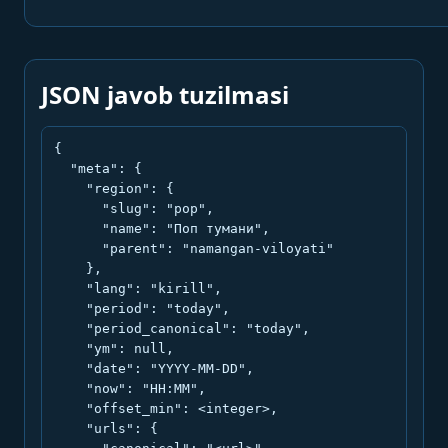
JSON javob tuzilmasi
{

  "meta": {

    "region": {

      "slug": "pop",

      "name": "Поп тумани",

      "parent": "namangan-viloyati"

    },

    "lang": "kirill",

    "period": "today",

    "period_canonical": "today",

    "ym": null,

    "date": "YYYY-MM-DD",

    "now": "HH:MM",

    "offset_min": <integer>,

    "urls": {
