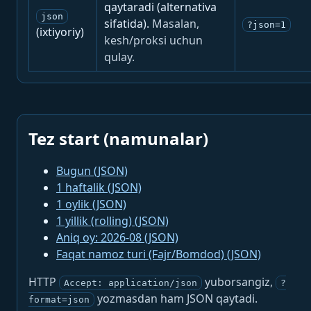
qaytaradi (alternativa
json
sifatida).
Masalan,
?json=1
(ixtiyoriy)
kesh/proksi uchun
qulay.
Tez start (namunalar)
Bugun (JSON)
1 haftalik (JSON)
1 oylik (JSON)
1 yillik (rolling) (JSON)
Aniq oy: 2026-08 (JSON)
Faqat namoz turi (Fajr/Bomdod) (JSON)
HTTP
yuborsangiz,
Accept: application/json
?
yozmasdan ham JSON qaytadi.
format=json