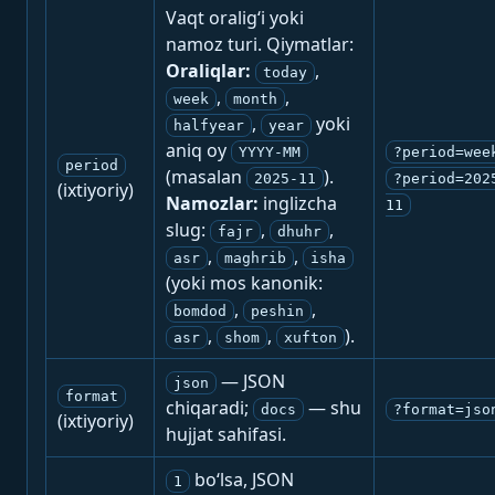
Vaqt oralig‘i yoki
namoz turi. Qiymatlar:
Oraliqlar:
,
today
,
,
week
month
,
yoki
halfyear
year
aniq oy
YYYY-MM
?period=wee
period
(masalan
).
2025-11
?period=202
(ixtiyoriy)
Namozlar:
inglizcha
11
slug:
,
,
fajr
dhuhr
,
,
asr
maghrib
isha
(yoki mos kanonik:
,
,
bomdod
peshin
,
,
).
asr
shom
xufton
— JSON
json
format
chiqaradi;
— shu
docs
?format=jso
(ixtiyoriy)
hujjat sahifasi.
bo‘lsa, JSON
1