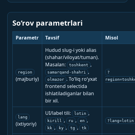
So‘rov parametrlari
Parametr
Tavsif
Misol
Hudud slug-i yoki alias
(shahar/viloyat/tuman).
Masalan:
,
toshkent
,
region
samarqand-shahri
?
(majburiy)
. To‘liq ro‘yxat
olmazor
region=toshk
frontend selectida
ishlatiladiganlar bilan
bir xil.
UI/label tili:
,
lotin
lang
,
,
,
kirill
ru
en
?lang=lotin
(ixtiyoriy)
,
,
,
kk
ky
tg
tk