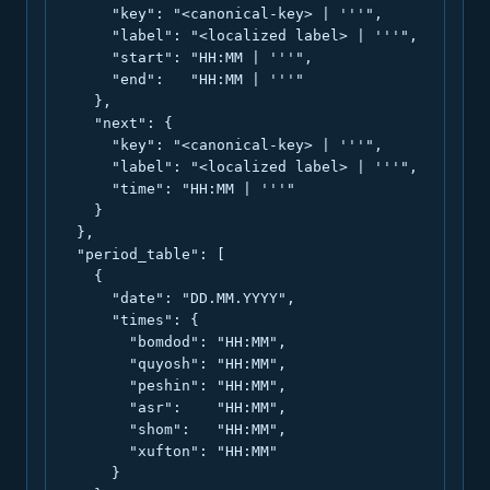
      "key": "<canonical-key> | '''",

      "label": "<localized label> | '''",

      "start": "HH:MM | '''",

      "end":   "HH:MM | '''"

    },

    "next": {

      "key": "<canonical-key> | '''",

      "label": "<localized label> | '''",

      "time": "HH:MM | '''"

    }

  },

  "period_table": [

    {

      "date": "DD.MM.YYYY",

      "times": {

        "bomdod": "HH:MM",

        "quyosh": "HH:MM",

        "peshin": "HH:MM",

        "asr":    "HH:MM",

        "shom":   "HH:MM",

        "xufton": "HH:MM"

      }
