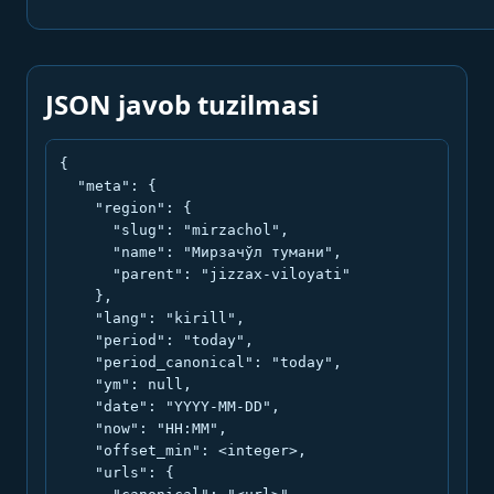
JSON javob tuzilmasi
{

  "meta": {

    "region": {

      "slug": "mirzachol",

      "name": "Мирзачўл тумани",

      "parent": "jizzax-viloyati"

    },

    "lang": "kirill",

    "period": "today",

    "period_canonical": "today",

    "ym": null,

    "date": "YYYY-MM-DD",

    "now": "HH:MM",

    "offset_min": <integer>,

    "urls": {
