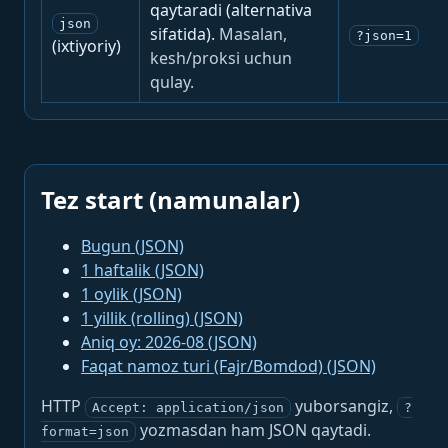
qaytaradi (alternativa
json
sifatida).
Masalan,
?json=1
(ixtiyoriy)
kesh/proksi uchun
qulay.
Tez start (namunalar)
Bugun (JSON)
1 haftalik (JSON)
1 oylik (JSON)
1 yillik (rolling) (JSON)
Aniq oy: 2026-08 (JSON)
Faqat namoz turi (Fajr/Bomdod) (JSON)
HTTP
yuborsangiz,
Accept: application/json
?
yozmasdan ham JSON qaytadi.
format=json