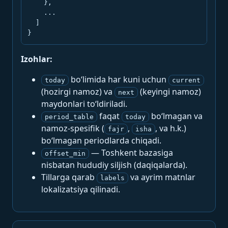
    },

    ...

  ]

}
Izohlar:
bo‘limida har kuni uchun
today
current
(hozirgi namoz) va
(keyingi namoz)
next
maydonlari to‘ldiriladi.
faqat
bo‘lmagan va
period_table
today
namoz-spesifik (
,
, va h.k.)
fajr
isha
bo‘lmagan periodlarda chiqadi.
— Toshkent bazasiga
offset_min
nisbatan hududiy siljish (daqiqalarda).
Tillarga qarab
va ayrim matnlar
labels
lokalizatsiya qilinadi.