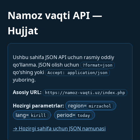
Namoz vaqti API —
Hujjat
Ushbu sahifa JSON API uchun rasmiy oddiy
qo‘llanma. JSON olish uchun
?format=json
qo‘shing yoki
Accept: application/json
yuboring.
Asosiy URL:
https://namoz-vaqti.uz/index.php
Hozirgi parametrlar:
region=
mirzachol
lang=
period=
kirill
today
→ Hozirgi sahifa uchun JSON namunasi