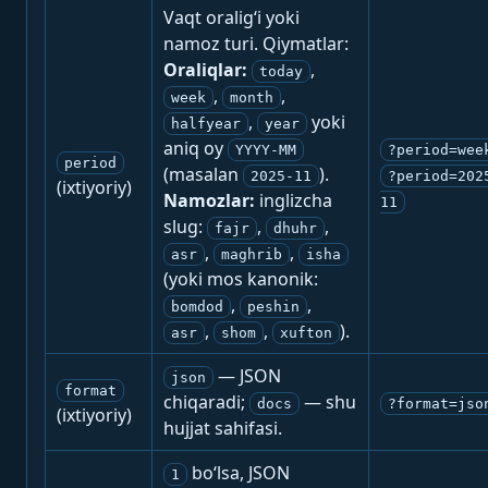
Vaqt oralig‘i yoki
namoz turi. Qiymatlar:
Oraliqlar:
,
today
,
,
week
month
,
yoki
halfyear
year
aniq oy
YYYY-MM
?period=wee
period
(masalan
).
2025-11
?period=202
(ixtiyoriy)
Namozlar:
inglizcha
11
slug:
,
,
fajr
dhuhr
,
,
asr
maghrib
isha
(yoki mos kanonik:
,
,
bomdod
peshin
,
,
).
asr
shom
xufton
— JSON
json
format
chiqaradi;
— shu
docs
?format=jso
(ixtiyoriy)
hujjat sahifasi.
bo‘lsa, JSON
1