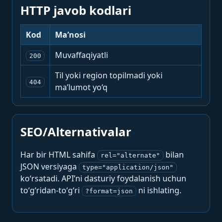
HTTP javob kodlari
Kod
Ma’nosi
Muvaffaqiyatli
200
Til yoki region topilmadi yoki
404
ma’lumot yo‘q
SEO/Alternativalar
Har bir HTML sahifa
bilan
rel="alternate"
JSON versiyaga
type="application/json"
ko‘rsatadi. API’ni dasturiy foydalanish uchun
to‘g‘ridan-to‘g‘ri
ni ishlating.
?format=json