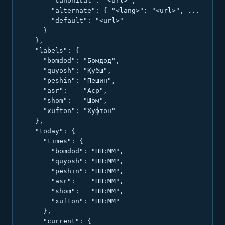
      "canonical": "<url>",

      "alternate": { "<lang>": "<url>", ... },

      "default": "<url>"

    }

  },

  "labels": {

    "bomdod": "Бомдод",

    "quyosh": "Қуёш",

    "peshin": "Пешин",

    "asr":    "Аср",

    "shom":   "Шом",

    "xufton": "Хуфтон"

  },

  "today": {

    "times": {

      "bomdod": "HH:MM",

      "quyosh": "HH:MM",

      "peshin": "HH:MM",

      "asr":    "HH:MM",

      "shom":   "HH:MM",

      "xufton": "HH:MM"

    },

    "current": {
