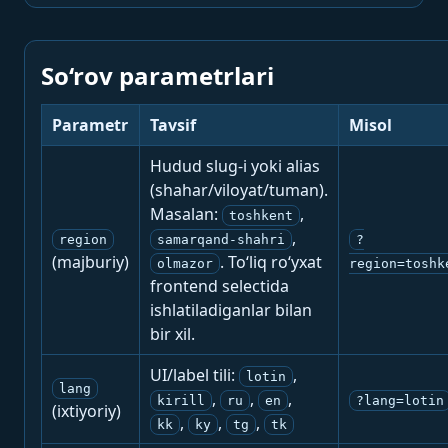
So‘rov parametrlari
Parametr
Tavsif
Misol
Hudud slug-i yoki alias
(shahar/viloyat/tuman).
Masalan:
,
toshkent
,
region
samarqand-shahri
?
(majburiy)
. To‘liq ro‘yxat
olmazor
region=toshk
frontend selectida
ishlatiladiganlar bilan
bir xil.
UI/label tili:
,
lotin
lang
,
,
,
kirill
ru
en
?lang=lotin
(ixtiyoriy)
,
,
,
kk
ky
tg
tk