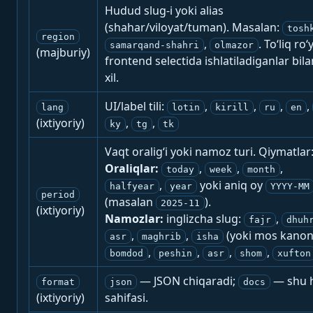
Hudud slug-i yoki alias
(shahar/viloyat/tuman). Masalan:
tosh
region
,
. To‘liq ro‘
samarqand-shahri
olmazor
(majburiy)
frontend selectida ishlatiladiganlar bila
xil.
UI/label tili:
,
,
,
,
lang
lotin
kirill
ru
en
(ixtiyoriy)
,
,
ky
tg
tk
Vaqt oralig‘i yoki namoz turi. Qiymatlar
Oraliqlar:
,
,
,
today
week
month
,
yoki aniq oy
halfyear
year
YYYY-MM
period
(masalan
).
2025-11
(ixtiyoriy)
Namozlar:
inglizcha slug:
,
fajr
dhuh
,
,
(yoki mos kanon
asr
maghrib
isha
,
,
,
,
bomdod
peshin
asr
shom
xufton
— JSON chiqaradi;
— shu h
format
json
docs
(ixtiyoriy)
sahifasi.