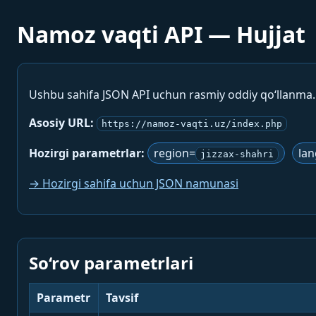
Namoz vaqti API — Hujjat
Ushbu sahifa JSON API uchun rasmiy oddiy qo‘llanma
Asosiy URL:
https://namoz-vaqti.uz/index.php
Hozirgi parametrlar:
region=
la
jizzax-shahri
→ Hozirgi sahifa uchun JSON namunasi
So‘rov parametrlari
Parametr
Tavsif