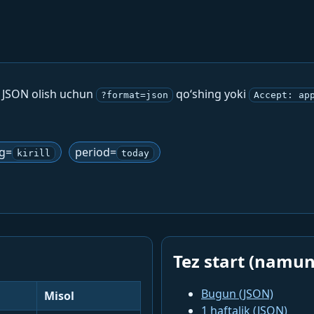
. JSON olish uchun
qo‘shing yoki
?format=json
Accept: ap
ng=
period=
kirill
today
Tez start (namun
Bugun (JSON)
Misol
1 haftalik (JSON)