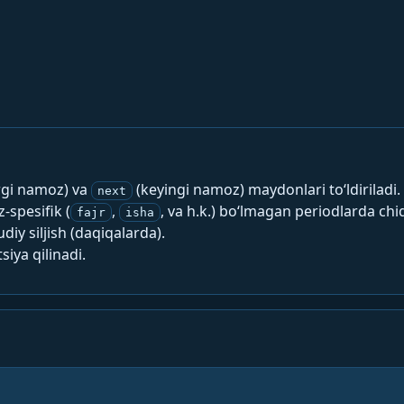
rgi namoz) va
(keyingi namoz) maydonlari to‘ldiriladi.
next
spesifik (
,
, va h.k.) bo‘lmagan periodlarda chi
fajr
isha
y siljish (daqiqalarda).
siya qilinadi.