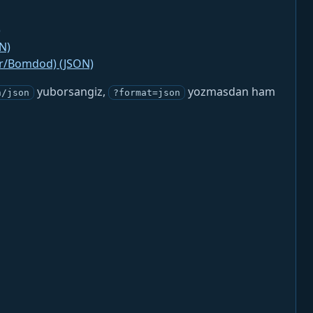
)
N)
jr/Bomdod) (JSON)
yuborsangiz,
yozmasdan ham
n/json
?format=json