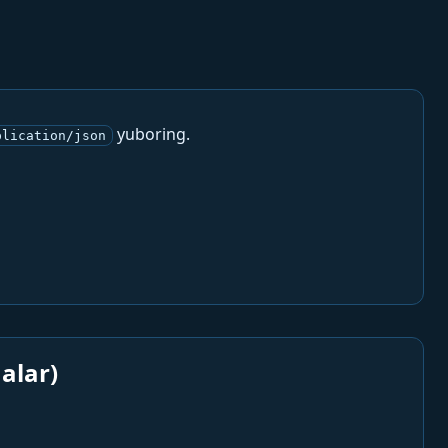
yuboring.
plication/json
alar)