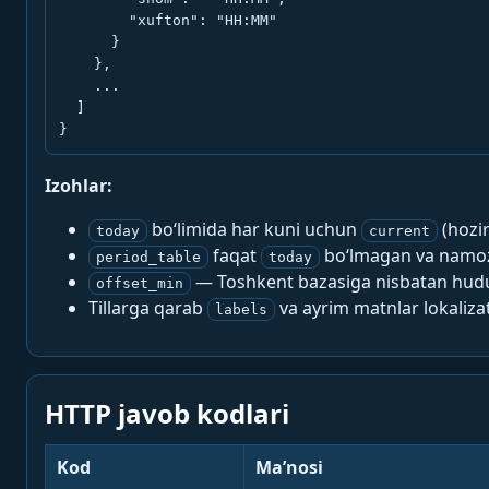
        "xufton": "HH:MM"

      }

    },

    ...

  ]

}
Izohlar:
bo‘limida har kuni uchun
(hozi
today
current
faqat
bo‘lmagan va namoz-
period_table
today
— Toshkent bazasiga nisbatan hududi
offset_min
Tillarga qarab
va ayrim matnlar lokalizat
labels
HTTP javob kodlari
Kod
Ma’nosi