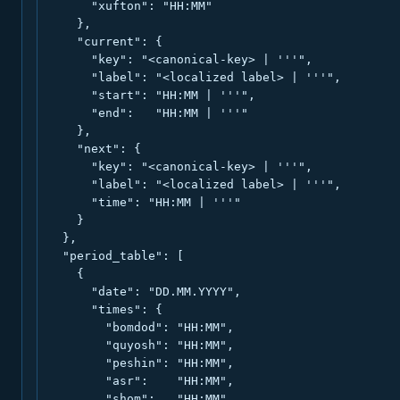
      "xufton": "HH:MM"

    },

    "current": {

      "key": "<canonical-key> | '''",

      "label": "<localized label> | '''",

      "start": "HH:MM | '''",

      "end":   "HH:MM | '''"

    },

    "next": {

      "key": "<canonical-key> | '''",

      "label": "<localized label> | '''",

      "time": "HH:MM | '''"

    }

  },

  "period_table": [

    {

      "date": "DD.MM.YYYY",

      "times": {

        "bomdod": "HH:MM",

        "quyosh": "HH:MM",

        "peshin": "HH:MM",

        "asr":    "HH:MM",

        "shom":   "HH:MM",
