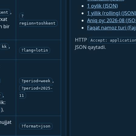
1 oylik (JSON)
,
1 yillik (rolling) (JSON
kent
?
yxat
Aniq oy: 2026-08 (JSO
region=toshkent
n bir
Faqat namoz turi (Fa
HTTP
Accept: applicatio
,
JSON qaytadi.
kk
?lang=lotin
:
,
?period=week
?period=2025-
,
r
11
ik:
).
ujjat
?format=json