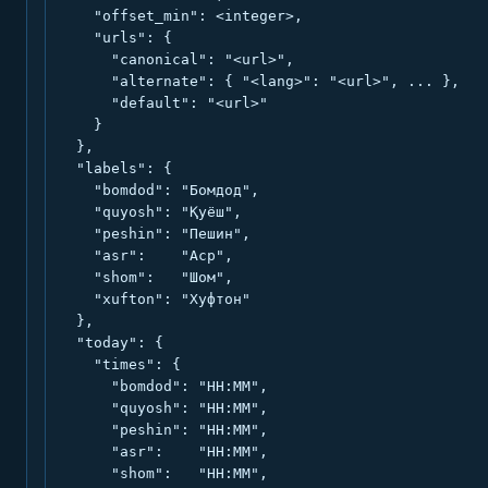
    "offset_min": <integer>,

    "urls": {

      "canonical": "<url>",

      "alternate": { "<lang>": "<url>", ... },

      "default": "<url>"

    }

  },

  "labels": {

    "bomdod": "Бомдод",

    "quyosh": "Қуёш",

    "peshin": "Пешин",

    "asr":    "Аср",

    "shom":   "Шом",

    "xufton": "Хуфтон"

  },

  "today": {

    "times": {

      "bomdod": "HH:MM",

      "quyosh": "HH:MM",

      "peshin": "HH:MM",

      "asr":    "HH:MM",

      "shom":   "HH:MM",
