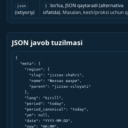
bo‘lsa, JSON qaytaradi (alternativa
json
1
(ixtiyoriy)
sifatida).
Masalan, kesh/proksi uchun q
JSON javob tuzilmasi
{

  "meta": {

    "region": {

      "slug": "jizzax-shahri",

      "name": "Жиззах шаҳри",

      "parent": "jizzax-viloyati"

    },

    "lang": "kirill",

    "period": "today",

    "period_canonical": "today",

    "ym": null,

    "date": "YYYY-MM-DD",

    "now": "HH:MM",
