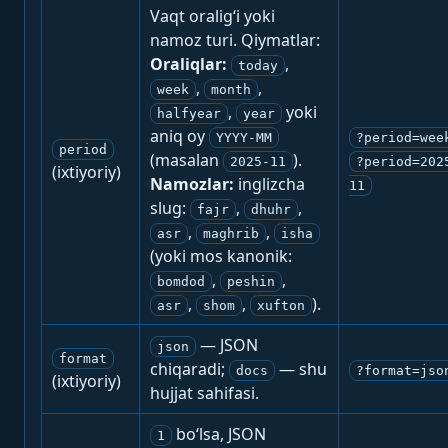
Vaqt oralig‘i yoki
namoz turi. Qiymatlar:
Oraliqlar:
,
today
,
,
week
month
,
yoki
halfyear
year
aniq oy
YYYY-MM
?period=wee
period
(masalan
).
2025-11
?period=202
(ixtiyoriy)
Namozlar:
inglizcha
11
slug:
,
,
fajr
dhuhr
,
,
asr
maghrib
isha
(yoki mos kanonik:
,
,
bomdod
peshin
,
,
).
asr
shom
xufton
— JSON
json
format
chiqaradi;
— shu
docs
?format=jso
(ixtiyoriy)
hujjat sahifasi.
bo‘lsa, JSON
1