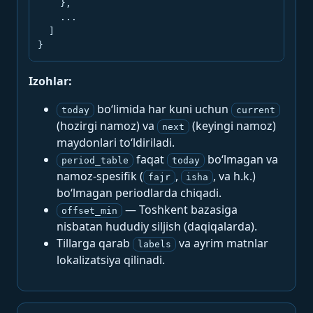
    },

    ...

  ]

}
Izohlar:
bo‘limida har kuni uchun
today
current
(hozirgi namoz) va
(keyingi namoz)
next
maydonlari to‘ldiriladi.
faqat
bo‘lmagan va
period_table
today
namoz-spesifik (
,
, va h.k.)
fajr
isha
bo‘lmagan periodlarda chiqadi.
— Toshkent bazasiga
offset_min
nisbatan hududiy siljish (daqiqalarda).
Tillarga qarab
va ayrim matnlar
labels
lokalizatsiya qilinadi.