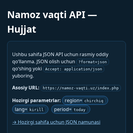
Namoz vaqti API —
Hujjat
Ushbu sahifa JSON API uchun rasmiy oddiy
qo‘llanma. JSON olish uchun
?format=json
qo‘shing yoki
Accept: application/json
yuboring.
Asosiy URL:
https://namoz-vaqti.uz/index.php
Hozirgi parametrlar:
region=
chirchiq
lang=
period=
kirill
today
→ Hozirgi sahifa uchun JSON namunasi