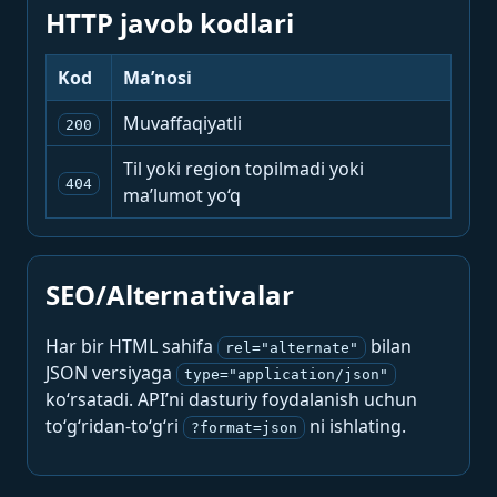
HTTP javob kodlari
Kod
Ma’nosi
Muvaffaqiyatli
200
Til yoki region topilmadi yoki
404
ma’lumot yo‘q
SEO/Alternativalar
Har bir HTML sahifa
bilan
rel="alternate"
JSON versiyaga
type="application/json"
ko‘rsatadi. API’ni dasturiy foydalanish uchun
to‘g‘ridan-to‘g‘ri
ni ishlating.
?format=json