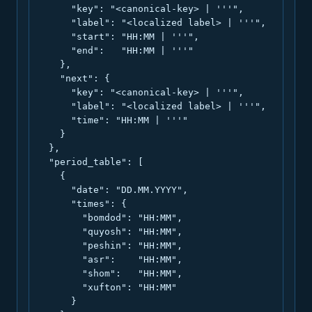
      "key": "<canonical-key> | '''",

      "label": "<localized label> | '''",

      "start": "HH:MM | '''",

      "end":   "HH:MM | '''"

    },

    "next": {

      "key": "<canonical-key> | '''",

      "label": "<localized label> | '''",

      "time": "HH:MM | '''"

    }

  },

  "period_table": [

    {

      "date": "DD.MM.YYYY",

      "times": {

        "bomdod": "HH:MM",

        "quyosh": "HH:MM",

        "peshin": "HH:MM",

        "asr":    "HH:MM",

        "shom":   "HH:MM",

        "xufton": "HH:MM"

      }
