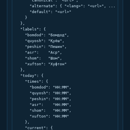
      "canonical": "<url>",

      "alternate": { "<lang>": "<url>", ... },

      "default": "<url>"

    }

  },

  "labels": {

    "bomdod": "Бомдод",

    "quyosh": "Қуёш",

    "peshin": "Пешин",

    "asr":    "Аср",

    "shom":   "Шом",

    "xufton": "Хуфтон"

  },

  "today": {

    "times": {

      "bomdod": "HH:MM",

      "quyosh": "HH:MM",

      "peshin": "HH:MM",

      "asr":    "HH:MM",

      "shom":   "HH:MM",

      "xufton": "HH:MM"

    },

    "current": {
