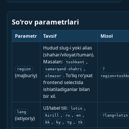
So‘rov parametrlari
Parametr
Tavsif
Misol
Hudud slug-i yoki alias
(shahar/viloyat/tuman).
Masalan:
,
toshkent
,
region
samarqand-shahri
?
(majburiy)
. To‘liq ro‘yxat
olmazor
region=toshk
frontend selectida
ishlatiladiganlar bilan
bir xil.
UI/label tili:
,
lotin
lang
,
,
,
kirill
ru
en
?lang=lotin
(ixtiyoriy)
,
,
,
kk
ky
tg
tk