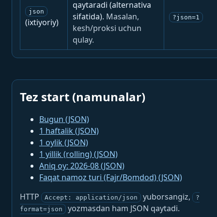
qaytaradi (alternativa
json
sifatida).
Masalan,
?json=1
(ixtiyoriy)
kesh/proksi uchun
qulay.
Tez start (namunalar)
Bugun (JSON)
1 haftalik (JSON)
1 oylik (JSON)
1 yillik (rolling) (JSON)
Aniq oy: 2026-08 (JSON)
Faqat namoz turi (Fajr/Bomdod) (JSON)
HTTP
yuborsangiz,
Accept: application/json
?
yozmasdan ham JSON qaytadi.
format=json