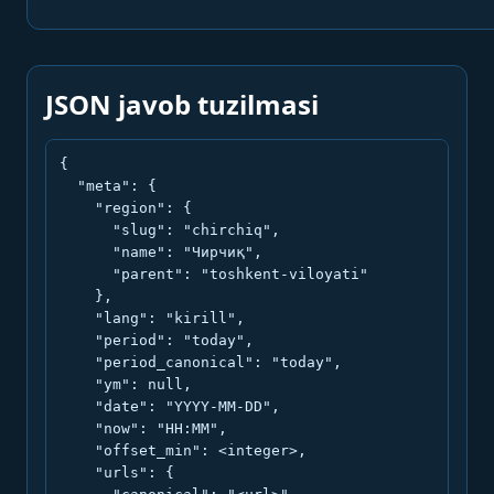
JSON javob tuzilmasi
{

  "meta": {

    "region": {

      "slug": "chirchiq",

      "name": "Чирчиқ",

      "parent": "toshkent-viloyati"

    },

    "lang": "kirill",

    "period": "today",

    "period_canonical": "today",

    "ym": null,

    "date": "YYYY-MM-DD",

    "now": "HH:MM",

    "offset_min": <integer>,

    "urls": {
