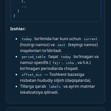
    },

    ...

  ]

}
Izohlar:
bo‘limida har kuni uchun
today
current
(hozirgi namoz) va
(keyingi namoz)
next
maydonlari to‘ldiriladi.
faqat
bo‘lmagan va
period_table
today
namoz-spesifik (
,
, va h.k.)
fajr
isha
bo‘lmagan periodlarda chiqadi.
— Toshkent bazasiga
offset_min
nisbatan hududiy siljish (daqiqalarda).
Tillarga qarab
va ayrim matnlar
labels
lokalizatsiya qilinadi.