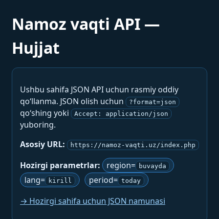
Namoz vaqti API —
Hujjat
Ushbu sahifa JSON API uchun rasmiy oddiy
qo‘llanma. JSON olish uchun
?format=json
qo‘shing yoki
Accept: application/json
yuboring.
Asosiy URL:
https://namoz-vaqti.uz/index.php
Hozirgi parametrlar:
region=
buvayda
lang=
period=
kirill
today
→ Hozirgi sahifa uchun JSON namunasi