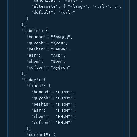
      "canonical": "<url>",

      "alternate": { "<lang>": "<url>", ... },

      "default": "<url>"

    }

  },

  "labels": {

    "bomdod": "Бомдод",

    "quyosh": "Қуёш",

    "peshin": "Пешин",

    "asr":    "Аср",

    "shom":   "Шом",

    "xufton": "Хуфтон"

  },

  "today": {

    "times": {

      "bomdod": "HH:MM",

      "quyosh": "HH:MM",

      "peshin": "HH:MM",

      "asr":    "HH:MM",

      "shom":   "HH:MM",

      "xufton": "HH:MM"

    },

    "current": {
