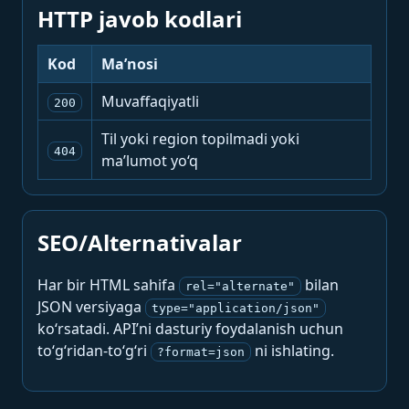
HTTP javob kodlari
Kod
Ma’nosi
Muvaffaqiyatli
200
Til yoki region topilmadi yoki
404
ma’lumot yo‘q
SEO/Alternativalar
Har bir HTML sahifa
bilan
rel="alternate"
JSON versiyaga
type="application/json"
ko‘rsatadi. API’ni dasturiy foydalanish uchun
to‘g‘ridan-to‘g‘ri
ni ishlating.
?format=json