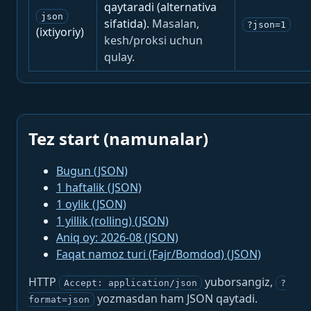
qaytaradi (alternativa
json
sifatida).
Masalan,
?json=1
(ixtiyoriy)
kesh/proksi uchun
qulay.
Tez start (namunalar)
Bugun (JSON)
1 haftalik (JSON)
1 oylik (JSON)
1 yillik (rolling) (JSON)
Aniq oy: 2026-08 (JSON)
Faqat namoz turi (Fajr/Bomdod) (JSON)
HTTP
yuborsangiz,
Accept: application/json
?
yozmasdan ham JSON qaytadi.
format=json