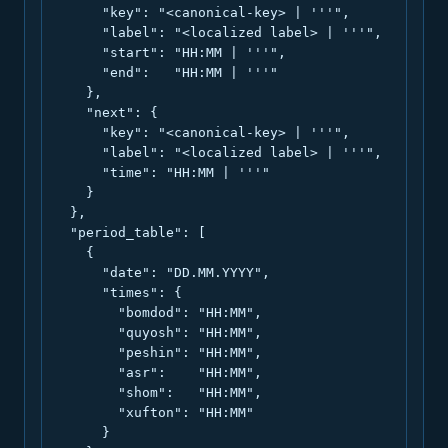
      "key": "<canonical-key> | '''",

      "label": "<localized label> | '''",

      "start": "HH:MM | '''",

      "end":   "HH:MM | '''"

    },

    "next": {

      "key": "<canonical-key> | '''",

      "label": "<localized label> | '''",

      "time": "HH:MM | '''"

    }

  },

  "period_table": [

    {

      "date": "DD.MM.YYYY",

      "times": {

        "bomdod": "HH:MM",

        "quyosh": "HH:MM",

        "peshin": "HH:MM",

        "asr":    "HH:MM",

        "shom":   "HH:MM",

        "xufton": "HH:MM"

      }
