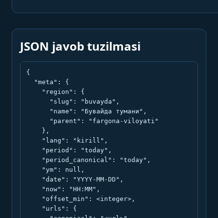
JSON javob tuzilmasi
{

  "meta": {

    "region": {

      "slug": "buvayda",

      "name": "Бувайда тумани",

      "parent": "fargona-viloyati"

    },

    "lang": "kirill",

    "period": "today",

    "period_canonical": "today",

    "ym": null,

    "date": "YYYY-MM-DD",

    "now": "HH:MM",

    "offset_min": <integer>,

    "urls": {
