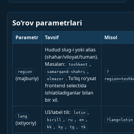
So‘rov parametrlari
Parametr
Tavsif
Misol
Hudud slug-i yoki alias
(shahar/viloyat/tuman).
Masalan:
,
toshkent
,
region
samarqand-shahri
?
(majburiy)
. To‘liq ro‘yxat
olmazor
region=toshk
frontend selectida
ishlatiladiganlar bilan
bir xil.
UI/label tili:
,
lotin
lang
,
,
,
kirill
ru
en
?lang=lotin
(ixtiyoriy)
,
,
,
kk
ky
tg
tk