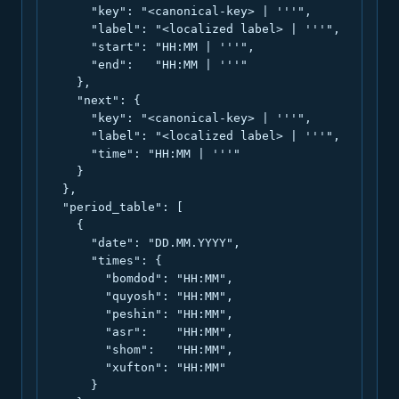
      "key": "<canonical-key> | '''",

      "label": "<localized label> | '''",

      "start": "HH:MM | '''",

      "end":   "HH:MM | '''"

    },

    "next": {

      "key": "<canonical-key> | '''",

      "label": "<localized label> | '''",

      "time": "HH:MM | '''"

    }

  },

  "period_table": [

    {

      "date": "DD.MM.YYYY",

      "times": {

        "bomdod": "HH:MM",

        "quyosh": "HH:MM",

        "peshin": "HH:MM",

        "asr":    "HH:MM",

        "shom":   "HH:MM",

        "xufton": "HH:MM"

      }
