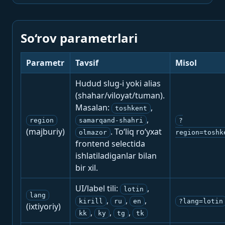
So‘rov parametrlari
Parametr
Tavsif
Misol
Hudud slug-i yoki alias
(shahar/viloyat/tuman).
Masalan:
,
toshkent
,
region
samarqand-shahri
?
(majburiy)
. To‘liq ro‘yxat
olmazor
region=toshk
frontend selectida
ishlatiladiganlar bilan
bir xil.
UI/label tili:
,
lotin
lang
,
,
,
kirill
ru
en
?lang=lotin
(ixtiyoriy)
,
,
,
kk
ky
tg
tk