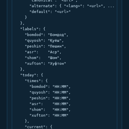
      "canonical": "<url>",

      "alternate": { "<lang>": "<url>", ... },

      "default": "<url>"

    }

  },

  "labels": {

    "bomdod": "Бомдод",

    "quyosh": "Қуёш",

    "peshin": "Пешин",

    "asr":    "Аср",

    "shom":   "Шом",

    "xufton": "Хуфтон"

  },

  "today": {

    "times": {

      "bomdod": "HH:MM",

      "quyosh": "HH:MM",

      "peshin": "HH:MM",

      "asr":    "HH:MM",

      "shom":   "HH:MM",

      "xufton": "HH:MM"

    },

    "current": {
