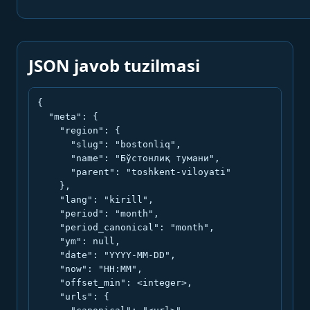
JSON javob tuzilmasi
{

  "meta": {

    "region": {

      "slug": "bostonliq",

      "name": "Бўстонлиқ тумани",

      "parent": "toshkent-viloyati"

    },

    "lang": "kirill",

    "period": "month",

    "period_canonical": "month",

    "ym": null,

    "date": "YYYY-MM-DD",

    "now": "HH:MM",

    "offset_min": <integer>,

    "urls": {
