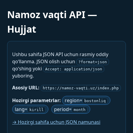
Namoz vaqti API —
Hujjat
Ushbu sahifa JSON API uchun rasmiy oddiy
qo‘llanma. JSON olish uchun
?format=json
qo‘shing yoki
Accept: application/json
yuboring.
Asosiy URL:
https://namoz-vaqti.uz/index.php
Hozirgi parametrlar:
region=
bostonliq
lang=
period=
kirill
month
→ Hozirgi sahifa uchun JSON namunasi