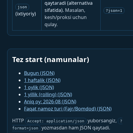
qaytaradi (alternativa
json
sifatida).
Masalan,
?json=1
(ixtiyoriy)
kesh/proksi uchun
qulay.
Tez start (namunalar)
Bugun (JSON)
1 haftalik (JSON)
1 oylik (JSON)
1 yillik (rolling) (JSON)
Aniq oy: 2026-08 (JSON)
Faqat namoz turi (Fajr/Bomdod) (JSON)
HTTP
yuborsangiz,
Accept: application/json
?
yozmasdan ham JSON qaytadi.
format=json