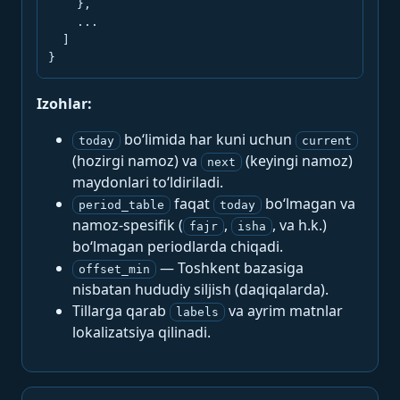
    },

    ...

  ]

}
Izohlar:
bo‘limida har kuni uchun
today
current
(hozirgi namoz) va
(keyingi namoz)
next
maydonlari to‘ldiriladi.
faqat
bo‘lmagan va
period_table
today
namoz-spesifik (
,
, va h.k.)
fajr
isha
bo‘lmagan periodlarda chiqadi.
— Toshkent bazasiga
offset_min
nisbatan hududiy siljish (daqiqalarda).
Tillarga qarab
va ayrim matnlar
labels
lokalizatsiya qilinadi.