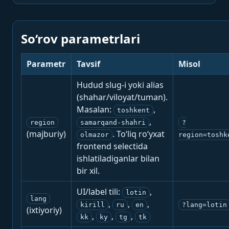
So‘rov parametrlari
Parametr
Tavsif
Misol
Hudud slug-i yoki alias
(shahar/viloyat/tuman).
Masalan:
,
toshkent
,
region
samarqand-shahri
?
(majburiy)
. To‘liq ro‘yxat
olmazor
region=toshk
frontend selectida
ishlatiladiganlar bilan
bir xil.
UI/label tili:
,
lotin
lang
,
,
,
kirill
ru
en
?lang=lotin
(ixtiyoriy)
,
,
,
kk
ky
tg
tk