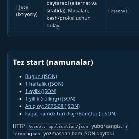
qaytaradi (alternativa
json
sifatida).
Masalan,
?json=1
(ixtiyoriy)
kesh/proksi uchun
qulay.
Tez start (namunalar)
Bugun (JSON)
1 haftalik (JSON)
1 oylik (JSON)
1 yillik (rolling) (JSON)
Aniq oy: 2026-08 (JSON)
Faqat namoz turi (Fajr/Bomdod) (JSON)
HTTP
yuborsangiz,
Accept: application/json
?
yozmasdan ham JSON qaytadi.
format=json