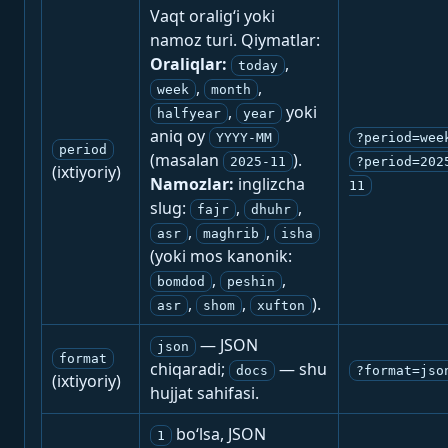
Vaqt oralig‘i yoki
namoz turi. Qiymatlar:
Oraliqlar:
,
today
,
,
week
month
,
yoki
halfyear
year
aniq oy
YYYY-MM
?period=wee
period
(masalan
).
2025-11
?period=202
(ixtiyoriy)
Namozlar:
inglizcha
11
slug:
,
,
fajr
dhuhr
,
,
asr
maghrib
isha
(yoki mos kanonik:
,
,
bomdod
peshin
,
,
).
asr
shom
xufton
— JSON
json
format
chiqaradi;
— shu
docs
?format=jso
(ixtiyoriy)
hujjat sahifasi.
bo‘lsa, JSON
1