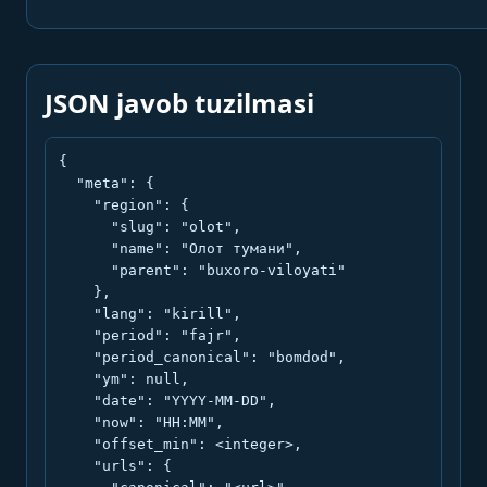
JSON javob tuzilmasi
{

  "meta": {

    "region": {

      "slug": "olot",

      "name": "Олот тумани",

      "parent": "buxoro-viloyati"

    },

    "lang": "kirill",

    "period": "fajr",

    "period_canonical": "bomdod",

    "ym": null,

    "date": "YYYY-MM-DD",

    "now": "HH:MM",

    "offset_min": <integer>,

    "urls": {
