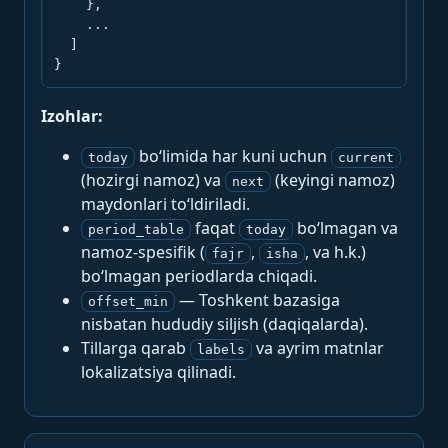
    },

    ...

  ]

}
Izohlar:
bo‘limida har kuni uchun
today
current
(hozirgi namoz) va
(keyingi namoz)
next
maydonlari to‘ldiriladi.
faqat
bo‘lmagan va
period_table
today
namoz-spesifik (
,
, va h.k.)
fajr
isha
bo‘lmagan periodlarda chiqadi.
— Toshkent bazasiga
offset_min
nisbatan hududiy siljish (daqiqalarda).
Tillarga qarab
va ayrim matnlar
labels
lokalizatsiya qilinadi.