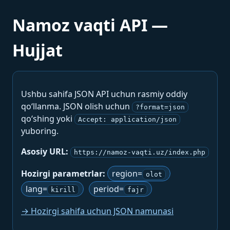
Namoz vaqti API —
Hujjat
Ushbu sahifa JSON API uchun rasmiy oddiy
qo‘llanma. JSON olish uchun
?format=json
qo‘shing yoki
Accept: application/json
yuboring.
Asosiy URL:
https://namoz-vaqti.uz/index.php
Hozirgi parametrlar:
region=
olot
lang=
period=
kirill
fajr
→ Hozirgi sahifa uchun JSON namunasi