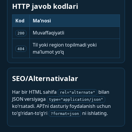
HTTP javob kodlari
Kod
Ma’nosi
Muvaffaqiyatli
200
Til yoki region topilmadi yoki
404
ma’lumot yo‘q
SEO/Alternativalar
Har bir HTML sahifa
bilan
rel="alternate"
JSON versiyaga
type="application/json"
ko‘rsatadi. API’ni dasturiy foydalanish uchun
to‘g‘ridan-to‘g‘ri
ni ishlating.
?format=json