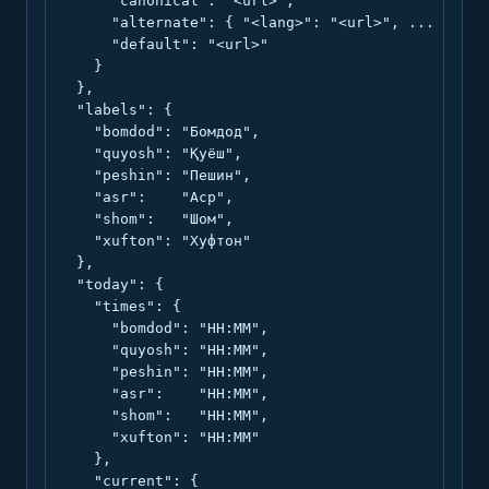
      "canonical": "<url>",

      "alternate": { "<lang>": "<url>", ... },

      "default": "<url>"

    }

  },

  "labels": {

    "bomdod": "Бомдод",

    "quyosh": "Қуёш",

    "peshin": "Пешин",

    "asr":    "Аср",

    "shom":   "Шом",

    "xufton": "Хуфтон"

  },

  "today": {

    "times": {

      "bomdod": "HH:MM",

      "quyosh": "HH:MM",

      "peshin": "HH:MM",

      "asr":    "HH:MM",

      "shom":   "HH:MM",

      "xufton": "HH:MM"

    },

    "current": {
