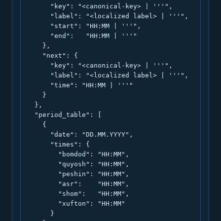
      "key": "<canonical-key> | '''",

      "label": "<localized label> | '''",

      "start": "HH:MM | '''",

      "end":   "HH:MM | '''"

    },

    "next": {

      "key": "<canonical-key> | '''",

      "label": "<localized label> | '''",

      "time": "HH:MM | '''"

    }

  },

  "period_table": [

    {

      "date": "DD.MM.YYYY",

      "times": {

        "bomdod": "HH:MM",

        "quyosh": "HH:MM",

        "peshin": "HH:MM",

        "asr":    "HH:MM",

        "shom":   "HH:MM",

        "xufton": "HH:MM"

      }
