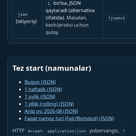
bo‘lsa, JSON
1
qaytaradi (alternativa
json
sifatida).
Masalan,
?json=1
(ixtiyoriy)
kesh/proksi uchun
qulay.
Tez start (namunalar)
Bugun (JSON)
1 haftalik (JSON)
1 oylik (JSON)
1 yillik (rolling) (JSON)
Aniq oy: 2026-08 (JSON)
Faqat namoz turi (Fajr/Bomdod) (JSON)
HTTP
yuborsangiz,
Accept: application/json
?