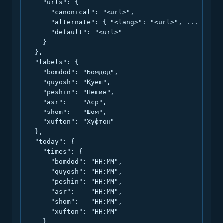
    "urls": {

      "canonical": "<url>",

      "alternate": { "<lang>": "<url>", ... },

      "default": "<url>"

    }

  },

  "labels": {

    "bomdod": "Бомдод",

    "quyosh": "Қуёш",

    "peshin": "Пешин",

    "asr":    "Аср",

    "shom":   "Шом",

    "xufton": "Хуфтон"

  },

  "today": {

    "times": {

      "bomdod": "HH:MM",

      "quyosh": "HH:MM",

      "peshin": "HH:MM",

      "asr":    "HH:MM",

      "shom":   "HH:MM",

      "xufton": "HH:MM"

    },
