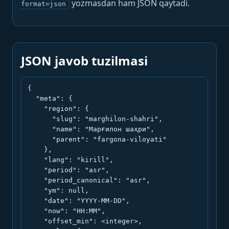
yozmasdan ham JSON qaytadi.
format=json
JSON javob tuzilmasi
{

  "meta": {

    "region": {

      "slug": "marghilon-shahri",

      "name": "Марғилон шаҳри",

      "parent": "fargona-viloyati"

    },

    "lang": "kirill",

    "period": "asr",

    "period_canonical": "asr",

    "ym": null,

    "date": "YYYY-MM-DD",

    "now": "HH:MM",

    "offset_min": <integer>,
