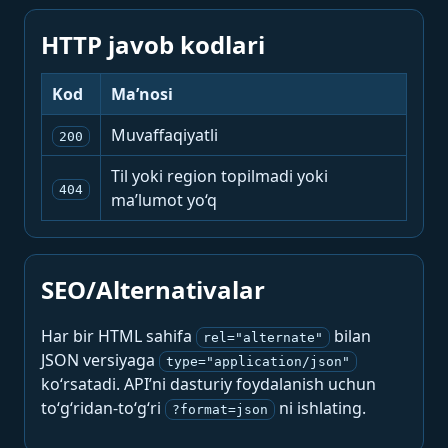
HTTP javob kodlari
Kod
Ma’nosi
Muvaffaqiyatli
200
Til yoki region topilmadi yoki
404
ma’lumot yo‘q
SEO/Alternativalar
Har bir HTML sahifa
bilan
rel="alternate"
JSON versiyaga
type="application/json"
ko‘rsatadi. API’ni dasturiy foydalanish uchun
to‘g‘ridan-to‘g‘ri
ni ishlating.
?format=json