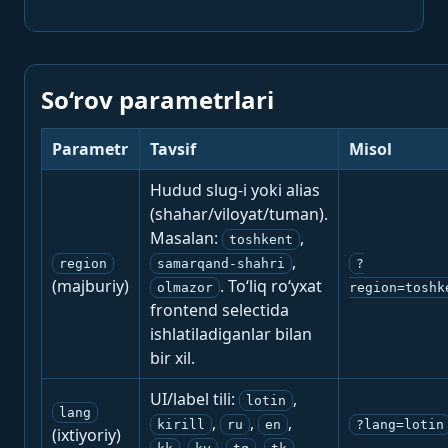
So‘rov parametrlari
Parametr
Tavsif
Misol
Hudud slug-i yoki alias
(shahar/viloyat/tuman).
Masalan:
,
toshkent
,
region
samarqand-shahri
?
(majburiy)
. To‘liq ro‘yxat
olmazor
region=toshk
frontend selectida
ishlatiladiganlar bilan
bir xil.
UI/label tili:
,
lotin
lang
,
,
,
kirill
ru
en
?lang=lotin
(ixtiyoriy)
,
,
,