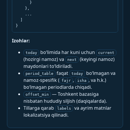
      }

    },

    ...

  ]

}
Izohlar:
bo‘limida har kuni uchun
today
current
(hozirgi namoz) va
(keyingi namoz)
next
maydonlari to‘ldiriladi.
faqat
bo‘lmagan va
period_table
today
namoz-spesifik (
,
, va h.k.)
fajr
isha
bo‘lmagan periodlarda chiqadi.
— Toshkent bazasiga
offset_min
nisbatan hududiy siljish (daqiqalarda).
Tillarga qarab
va ayrim matnlar
labels
lokalizatsiya qilinadi.