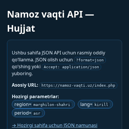
Namoz vaqti API —
Hujjat
Ushbu sahifa JSON API uchun rasmiy oddiy
qo‘llanma. JSON olish uchun
?format=json
qo‘shing yoki
Accept: application/json
yuboring.
Asosiy URL:
https://namoz-vaqti.uz/index.php
Hozirgi parametrlar:
region=
lang=
marghilon-shahri
kirill
period=
asr
→ Hozirgi sahifa uchun JSON namunasi