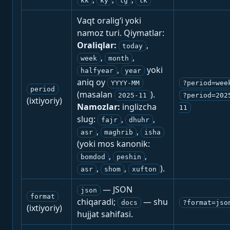
kk
ky
tg
tk
Vaqt oralig‘i yoki
namoz turi. Qiymatlar:
Oraliqlar:
,
today
,
,
week
month
,
yoki
halfyear
year
aniq oy
YYYY-MM
?period=wee
period
(masalan
).
2025-11
?period=202
(ixtiyoriy)
Namozlar:
inglizcha
11
slug:
,
,
fajr
dhuhr
,
,
asr
maghrib
isha
(yoki mos kanonik:
,
,
bomdod
peshin
,
,
).
asr
shom
xufton
— JSON
json
format
chiqaradi;
— shu
docs
?format=jso
(ixtiyoriy)
hujjat sahifasi.