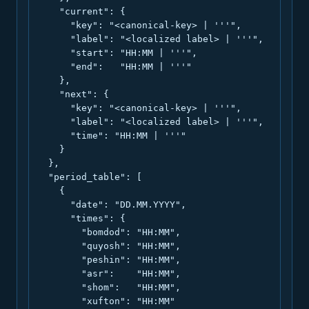
    "current": {

      "key": "<canonical-key> | '''",

      "label": "<localized label> | '''",

      "start": "HH:MM | '''",

      "end":   "HH:MM | '''"

    },

    "next": {

      "key": "<canonical-key> | '''",

      "label": "<localized label> | '''",

      "time": "HH:MM | '''"

    }

  },

  "period_table": [

    {

      "date": "DD.MM.YYYY",

      "times": {

        "bomdod": "HH:MM",

        "quyosh": "HH:MM",

        "peshin": "HH:MM",

        "asr":    "HH:MM",

        "shom":   "HH:MM",

        "xufton": "HH:MM"
