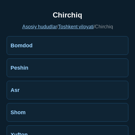
Chirchiq
Asosiy hududlar
/
Toshkent viloyati
/
Chirchiq
Bomdod
Peshin
Asr
Shom
Xufton