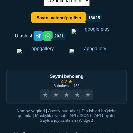
Tilni almashtirish:
Saytni xatcho'p qilish
18025
Ulashish
2021
Telegram orqali ulashish
WhatsApp orqali ulashish
Saytni baholang
4.7 ★
Baholovchi: 438
★
★
★
★
★
Namoz vaqtlari
|
Asosiy hududlar
|
Din ishlari bo‘yicha
qo‘mita
|
Maxfiylik siyosati
|
API (JSON)
|
API hujjati
|
Saytda joylashtirish (Widget)