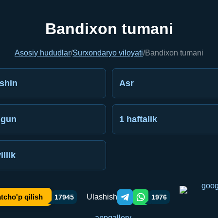
Bandixon tumani
Asosiy hududlar
/
Surxondaryo viloyati
/
Bandixon tumani
shin
Asr
gun
1 haftalik
illik
Ulashish
tcho'p qilish
17945
1976
Telegram orqali ulashish
WhatsApp orqali ulashish