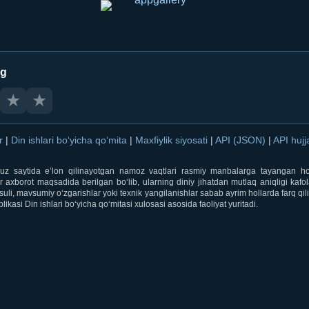
ng
★
★
ar
|
Din ishlari bo‘yicha qo‘mita
|
Maxfiylik siyosati
|
API (JSON)
|
API hujj
i.uz saytida e’lon qilinayotgan namoz vaqtlari rasmiy manbalarga tayangan ho
 axborot maqsadida berilgan bo‘lib, ularning diniy jihatdan mutlaq aniqligi kafol
uli, mavsumiy o‘zgarishlar yoki texnik yangilanishlar sabab ayrim hollarda farq qi
ikasi Din ishlari bo‘yicha qo‘mitasi xulosasi asosida faoliyat yuritadi.