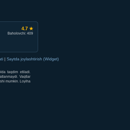
4.7 ★
Baholovchi: 409
ati
|
Saytda joylashtirish (Widget)
lda taqdim etiladi.
atlanmaydi. Vaqtlar
lishi mumkin. Loyiha