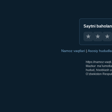
Saytni bahola
★
★
★
Namoz vaqtlari
|
Asosiy hududl
https://namoz-vaqt
Mazkur ma’lumotlar
hudud, hisoblash us
O‘zbekiston Respubl