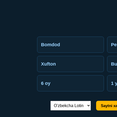
Bomdod
Pe
Xufton
Bu
6 oy
1 y
Saytni xa
Tilni almashtirish: