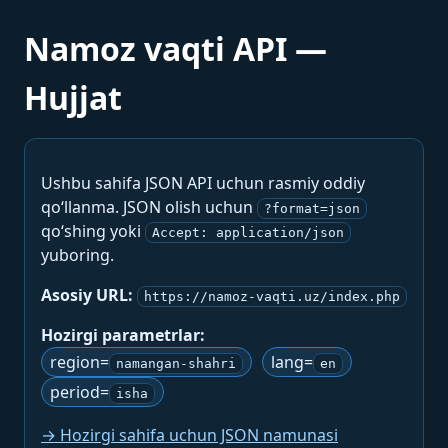
Namoz vaqti API —
Hujjat
Ushbu sahifa JSON API uchun rasmiy oddiy
qo‘llanma. JSON olish uchun
?format=json
qo‘shing yoki
Accept: application/json
yuboring.
Asosiy URL:
https://namoz-vaqti.uz/index.php
Hozirgi parametrlar:
region=
lang=
namangan-shahri
en
period=
isha
→ Hozirgi sahifa uchun JSON namunasi