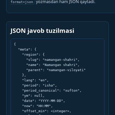
yozmasdan ham JSON qaytadi.
format=json
JSON javob tuzilmasi
{

  "meta": {

    "region": {

      "slug": "namangan-shahri",

      "name": "Namangan shahri",

      "parent": "namangan-viloyati"

    },

    "lang": "en",

    "period": "isha",

    "period_canonical": "xufton",

    "ym": null,

    "date": "YYYY-MM-DD",

    "now": "HH:MM",

    "offset_min": <integer>,
