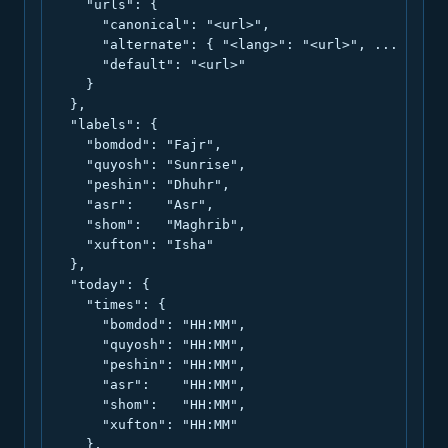
    "urls": {

      "canonical": "<url>",

      "alternate": { "<lang>": "<url>", ... },

      "default": "<url>"

    }

  },

  "labels": {

    "bomdod": "Fajr",

    "quyosh": "Sunrise",

    "peshin": "Dhuhr",

    "asr":    "Asr",

    "shom":   "Maghrib",

    "xufton": "Isha"

  },

  "today": {

    "times": {

      "bomdod": "HH:MM",

      "quyosh": "HH:MM",

      "peshin": "HH:MM",

      "asr":    "HH:MM",

      "shom":   "HH:MM",

      "xufton": "HH:MM"

    },
