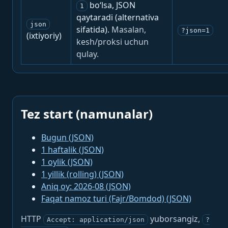
bo‘lsa, JSON
1
qaytaradi (alternativa
json
sifatida).
Masalan,
?json=1
(ixtiyoriy)
kesh/proksi uchun
qulay.
Tez start (namunalar)
Bugun (JSON)
1 haftalik (JSON)
1 oylik (JSON)
1 yillik (rolling) (JSON)
Aniq oy: 2026-08 (JSON)
Faqat namoz turi (Fajr/Bomdod) (JSON)
HTTP
yuborsangiz,
Accept: application/json
?