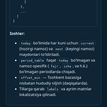
      }

    },

    ...

  ]

}
Izohlar:
bo‘limida har kuni uchun
today
current
(hozirgi namoz) va
(keyingi namoz)
next
maydonlari to‘ldiriladi.
faqat
bo‘lmagan va
period_table
today
namoz-spesifik (
,
, va h.k.)
fajr
isha
bo‘lmagan periodlarda chiqadi.
— Toshkent bazasiga
offset_min
nisbatan hududiy siljish (daqiqalarda).
Tillarga qarab
va ayrim matnlar
labels
lokalizatsiya qilinadi.