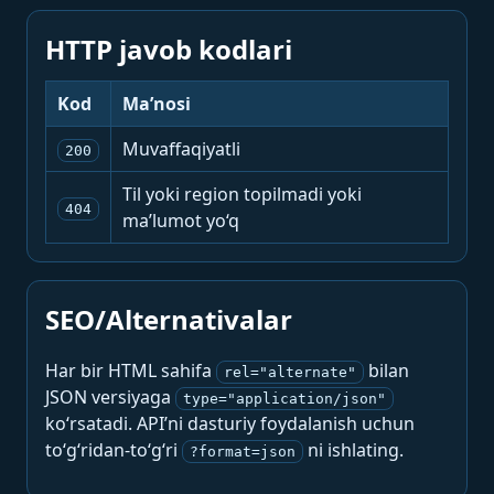
HTTP javob kodlari
Kod
Ma’nosi
Muvaffaqiyatli
200
Til yoki region topilmadi yoki
404
ma’lumot yo‘q
SEO/Alternativalar
Har bir HTML sahifa
bilan
rel="alternate"
JSON versiyaga
type="application/json"
ko‘rsatadi. API’ni dasturiy foydalanish uchun
to‘g‘ridan-to‘g‘ri
ni ishlating.
?format=json