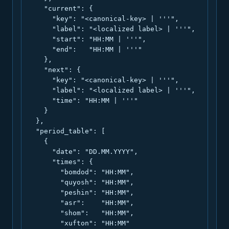
    "current": {

      "key": "<canonical-key> | '''",

      "label": "<localized label> | '''",

      "start": "HH:MM | '''",

      "end":   "HH:MM | '''"

    },

    "next": {

      "key": "<canonical-key> | '''",

      "label": "<localized label> | '''",

      "time": "HH:MM | '''"

    }

  },

  "period_table": [

    {

      "date": "DD.MM.YYYY",

      "times": {

        "bomdod": "HH:MM",

        "quyosh": "HH:MM",

        "peshin": "HH:MM",

        "asr":    "HH:MM",

        "shom":   "HH:MM",

        "xufton": "HH:MM"
