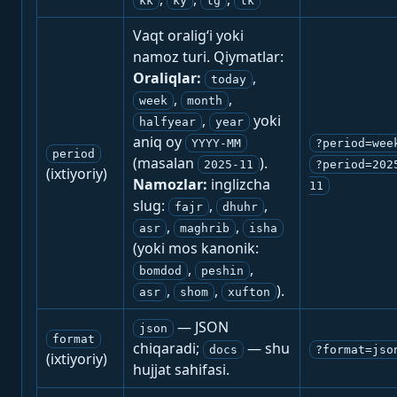
kk
ky
tg
tk
Vaqt oralig‘i yoki
namoz turi. Qiymatlar:
Oraliqlar:
,
today
,
,
week
month
,
yoki
halfyear
year
aniq oy
YYYY-MM
?period=wee
period
(masalan
).
2025-11
?period=202
(ixtiyoriy)
Namozlar:
inglizcha
11
slug:
,
,
fajr
dhuhr
,
,
asr
maghrib
isha
(yoki mos kanonik:
,
,
bomdod
peshin
,
,
).
asr
shom
xufton
— JSON
json
format
chiqaradi;
— shu
docs
?format=jso
(ixtiyoriy)
hujjat sahifasi.