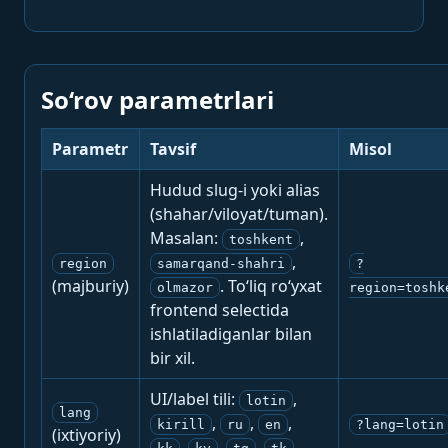
So‘rov parametrlari
Parametr
Tavsif
Misol
Hudud slug-i yoki alias
(shahar/viloyat/tuman).
Masalan:
,
toshkent
,
region
samarqand-shahri
?
(majburiy)
. To‘liq ro‘yxat
olmazor
region=toshk
frontend selectida
ishlatiladiganlar bilan
bir xil.
UI/label tili:
,
lotin
lang
,
,
,
kirill
ru
en
?lang=lotin
(ixtiyoriy)
,
,
,