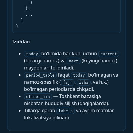
      }

    },

    ...

  ]

}
Izohlar:
bo‘limida har kuni uchun
today
current
(hozirgi namoz) va
(keyingi namoz)
next
maydonlari to‘ldiriladi.
faqat
bo‘lmagan va
period_table
today
namoz-spesifik (
,
, va h.k.)
fajr
isha
bo‘lmagan periodlarda chiqadi.
— Toshkent bazasiga
offset_min
nisbatan hududiy siljish (daqiqalarda).
Tillarga qarab
va ayrim matnlar
labels
lokalizatsiya qilinadi.