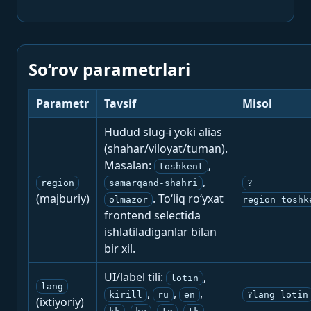
So‘rov parametrlari
Parametr
Tavsif
Misol
Hudud slug-i yoki alias
(shahar/viloyat/tuman).
Masalan:
,
toshkent
,
region
samarqand-shahri
?
(majburiy)
. To‘liq ro‘yxat
olmazor
region=toshk
frontend selectida
ishlatiladiganlar bilan
bir xil.
UI/label tili:
,
lotin
lang
,
,
,
kirill
ru
en
?lang=lotin
(ixtiyoriy)
,
,
,