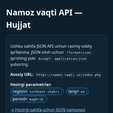
Namoz vaqti API —
Hujjat
Ushbu sahifa JSON API uchun rasmiy oddiy
qo‘llanma. JSON olish uchun
?format=json
qo‘shing yoki
Accept: application/json
yuboring.
Asosiy URL:
https://namoz-vaqti.uz/index.php
Hozirgi parametrlar:
region=
lang=
toshkent-shahri
en
period=
maghrib
→ Hozirgi sahifa uchun JSON namunasi