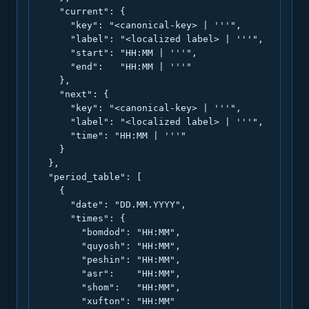
    "current": {

      "key": "<canonical-key> | '''",

      "label": "<localized label> | '''",

      "start": "HH:MM | '''",

      "end":   "HH:MM | '''"

    },

    "next": {

      "key": "<canonical-key> | '''",

      "label": "<localized label> | '''",

      "time": "HH:MM | '''"

    }

  },

  "period_table": [

    {

      "date": "DD.MM.YYYY",

      "times": {

        "bomdod": "HH:MM",

        "quyosh": "HH:MM",

        "peshin": "HH:MM",

        "asr":    "HH:MM",

        "shom":   "HH:MM",

        "xufton": "HH:MM"
