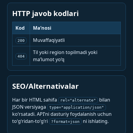
HTTP javob kodlari
Kod
Ma’nosi
Muvaffaqiyatli
200
Til yoki region topilmadi yoki
404
ma’lumot yo‘q
SEO/Alternativalar
Har bir HTML sahifa
bilan
rel="alternate"
JSON versiyaga
type="application/json"
ko‘rsatadi. API’ni dasturiy foydalanish uchun
to‘g‘ridan-to‘g‘ri
ni ishlating.
?format=json