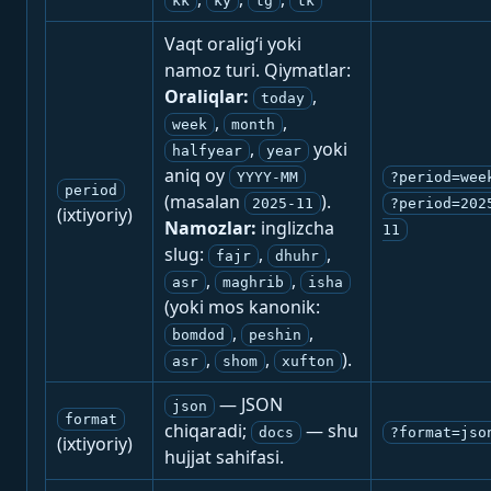
kk
ky
tg
tk
Vaqt oralig‘i yoki
namoz turi. Qiymatlar:
Oraliqlar:
,
today
,
,
week
month
,
yoki
halfyear
year
aniq oy
YYYY-MM
?period=wee
period
(masalan
).
2025-11
?period=202
(ixtiyoriy)
Namozlar:
inglizcha
11
slug:
,
,
fajr
dhuhr
,
,
asr
maghrib
isha
(yoki mos kanonik:
,
,
bomdod
peshin
,
,
).
asr
shom
xufton
— JSON
json
format
chiqaradi;
— shu
docs
?format=jso
(ixtiyoriy)
hujjat sahifasi.