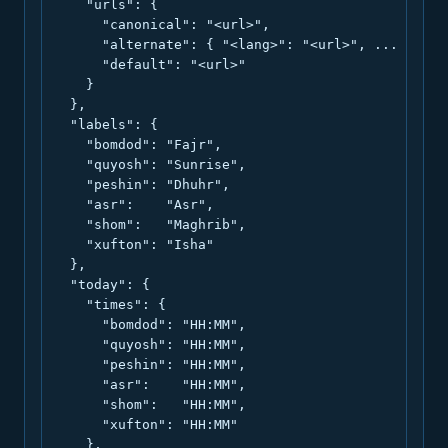
    "urls": {

      "canonical": "<url>",

      "alternate": { "<lang>": "<url>", ... },

      "default": "<url>"

    }

  },

  "labels": {

    "bomdod": "Fajr",

    "quyosh": "Sunrise",

    "peshin": "Dhuhr",

    "asr":    "Asr",

    "shom":   "Maghrib",

    "xufton": "Isha"

  },

  "today": {

    "times": {

      "bomdod": "HH:MM",

      "quyosh": "HH:MM",

      "peshin": "HH:MM",

      "asr":    "HH:MM",

      "shom":   "HH:MM",

      "xufton": "HH:MM"

    },
