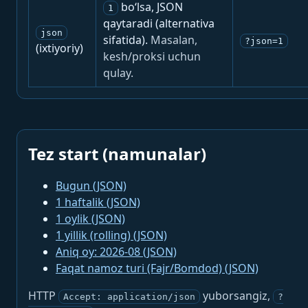
bo‘lsa, JSON
1
qaytaradi (alternativa
json
sifatida).
Masalan,
?json=1
(ixtiyoriy)
kesh/proksi uchun
qulay.
Tez start (namunalar)
Bugun (JSON)
1 haftalik (JSON)
1 oylik (JSON)
1 yillik (rolling) (JSON)
Aniq oy: 2026-08 (JSON)
Faqat namoz turi (Fajr/Bomdod) (JSON)
HTTP
yuborsangiz,
Accept: application/json
?