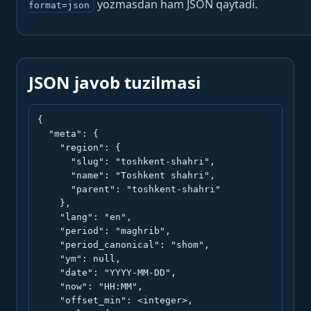
yozmasdan ham JSON qaytadi.
format=json
JSON javob tuzilmasi
{

  "meta": {

    "region": {

      "slug": "toshkent-shahri",

      "name": "Toshkent shahri",

      "parent": "toshkent-shahri"

    },

    "lang": "en",

    "period": "maghrib",

    "period_canonical": "shom",

    "ym": null,

    "date": "YYYY-MM-DD",

    "now": "HH:MM",

    "offset_min": <integer>,
