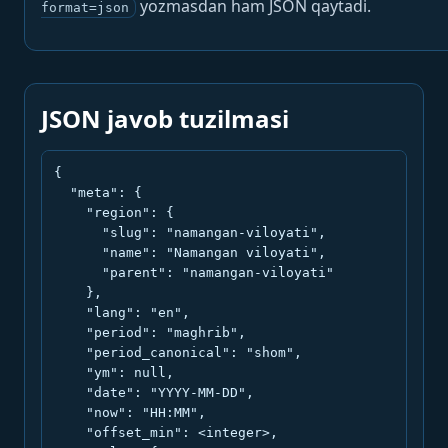
yozmasdan ham JSON qaytadi.
format=json
JSON javob tuzilmasi
{

  "meta": {

    "region": {

      "slug": "namangan-viloyati",

      "name": "Namangan viloyati",

      "parent": "namangan-viloyati"

    },

    "lang": "en",

    "period": "maghrib",

    "period_canonical": "shom",

    "ym": null,

    "date": "YYYY-MM-DD",

    "now": "HH:MM",

    "offset_min": <integer>,
