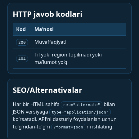
HTTP javob kodlari
Kod
Ma’nosi
Muvaffaqiyatli
200
Til yoki region topilmadi yoki
404
ma’lumot yo‘q
SEO/Alternativalar
Har bir HTML sahifa
bilan
rel="alternate"
JSON versiyaga
type="application/json"
ko‘rsatadi. API’ni dasturiy foydalanish uchun
to‘g‘ridan-to‘g‘ri
ni ishlating.
?format=json