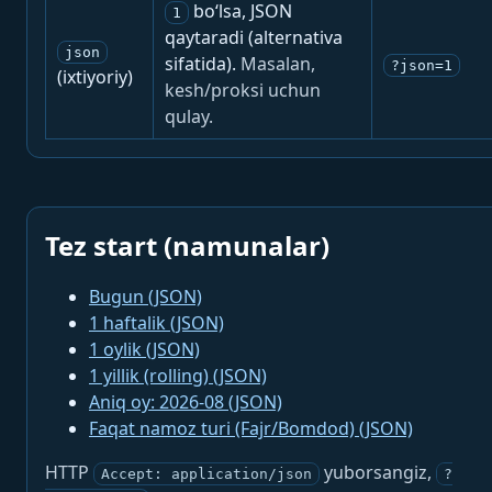
bo‘lsa, JSON
1
qaytaradi (alternativa
json
sifatida).
Masalan,
?json=1
(ixtiyoriy)
kesh/proksi uchun
qulay.
Tez start (namunalar)
Bugun (JSON)
1 haftalik (JSON)
1 oylik (JSON)
1 yillik (rolling) (JSON)
Aniq oy: 2026-08 (JSON)
Faqat namoz turi (Fajr/Bomdod) (JSON)
HTTP
yuborsangiz,
Accept: application/json
?