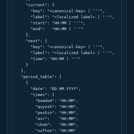
    "current": {

      "key": "<canonical-key> | '''",

      "label": "<localized label> | '''",

      "start": "HH:MM | '''",

      "end":   "HH:MM | '''"

    },

    "next": {

      "key": "<canonical-key> | '''",

      "label": "<localized label> | '''",

      "time": "HH:MM | '''"

    }

  },

  "period_table": [

    {

      "date": "DD.MM.YYYY",

      "times": {

        "bomdod": "HH:MM",

        "quyosh": "HH:MM",

        "peshin": "HH:MM",

        "asr":    "HH:MM",

        "shom":   "HH:MM",

        "xufton": "HH:MM"
