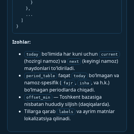
      }

    },

    ...

  ]

}
Izohlar:
bo‘limida har kuni uchun
today
current
(hozirgi namoz) va
(keyingi namoz)
next
maydonlari to‘ldiriladi.
faqat
bo‘lmagan va
period_table
today
namoz-spesifik (
,
, va h.k.)
fajr
isha
bo‘lmagan periodlarda chiqadi.
— Toshkent bazasiga
offset_min
nisbatan hududiy siljish (daqiqalarda).
Tillarga qarab
va ayrim matnlar
labels
lokalizatsiya qilinadi.