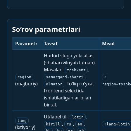
So‘rov parametrlari
Parametr
Tavsif
Misol
Hudud slug-i yoki alias
(shahar/viloyat/tuman).
Masalan:
,
toshkent
,
region
samarqand-shahri
?
(majburiy)
. To‘liq ro‘yxat
olmazor
region=toshk
frontend selectida
ishlatiladiganlar bilan
bir xil.
UI/label tili:
,
lotin
lang
,
,
,
kirill
ru
en
?lang=lotin
(ixtiyoriy)
,
,
,