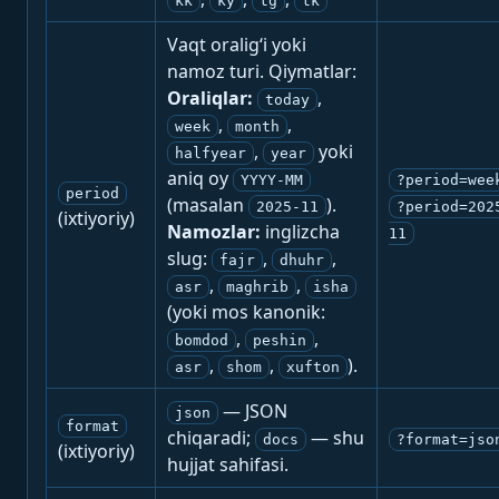
kk
ky
tg
tk
Vaqt oralig‘i yoki
namoz turi. Qiymatlar:
Oraliqlar:
,
today
,
,
week
month
,
yoki
halfyear
year
aniq oy
YYYY-MM
?period=wee
period
(masalan
).
2025-11
?period=202
(ixtiyoriy)
Namozlar:
inglizcha
11
slug:
,
,
fajr
dhuhr
,
,
asr
maghrib
isha
(yoki mos kanonik:
,
,
bomdod
peshin
,
,
).
asr
shom
xufton
— JSON
json
format
chiqaradi;
— shu
docs
?format=jso
(ixtiyoriy)
hujjat sahifasi.