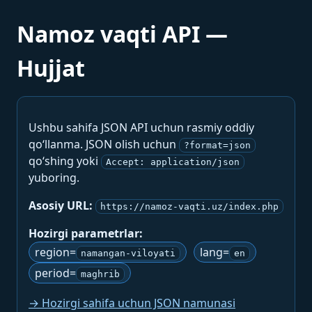
Namoz vaqti API —
Hujjat
Ushbu sahifa JSON API uchun rasmiy oddiy
qo‘llanma. JSON olish uchun
?format=json
qo‘shing yoki
Accept: application/json
yuboring.
Asosiy URL:
https://namoz-vaqti.uz/index.php
Hozirgi parametrlar:
region=
lang=
namangan-viloyati
en
period=
maghrib
→ Hozirgi sahifa uchun JSON namunasi