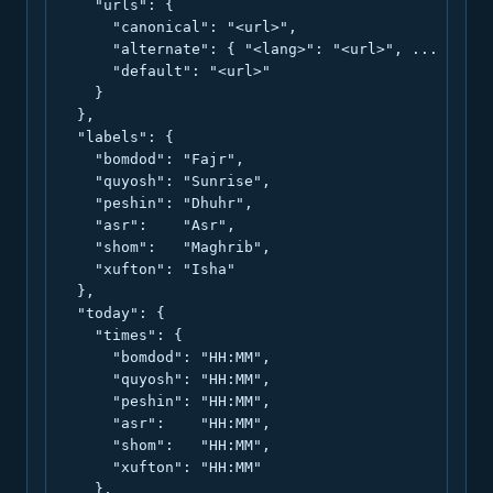
    "urls": {

      "canonical": "<url>",

      "alternate": { "<lang>": "<url>", ... },

      "default": "<url>"

    }

  },

  "labels": {

    "bomdod": "Fajr",

    "quyosh": "Sunrise",

    "peshin": "Dhuhr",

    "asr":    "Asr",

    "shom":   "Maghrib",

    "xufton": "Isha"

  },

  "today": {

    "times": {

      "bomdod": "HH:MM",

      "quyosh": "HH:MM",

      "peshin": "HH:MM",

      "asr":    "HH:MM",

      "shom":   "HH:MM",

      "xufton": "HH:MM"

    },
