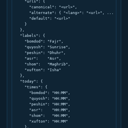
    "urls": {

      "canonical": "<url>",

      "alternate": { "<lang>": "<url>", ... },

      "default": "<url>"

    }

  },

  "labels": {

    "bomdod": "Fajr",

    "quyosh": "Sunrise",

    "peshin": "Dhuhr",

    "asr":    "Asr",

    "shom":   "Maghrib",

    "xufton": "Isha"

  },

  "today": {

    "times": {

      "bomdod": "HH:MM",

      "quyosh": "HH:MM",

      "peshin": "HH:MM",

      "asr":    "HH:MM",

      "shom":   "HH:MM",

      "xufton": "HH:MM"

    },
