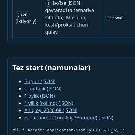
bo‘lsa, JSON
1
qaytaradi (alternativa
json
sifatida).
Masalan,
?json=1
(ixtiyoriy)
kesh/proksi uchun
qulay.
Tez start (namunalar)
Bugun (JSON)
1 haftalik (JSON)
1 oylik (JSON)
1 yillik (rolling) (JSON)
Aniq oy: 2026-08 (JSON)
Faqat namoz turi (Fajr/Bomdod) (JSON)
HTTP
yuborsangiz,
Accept: application/json
?