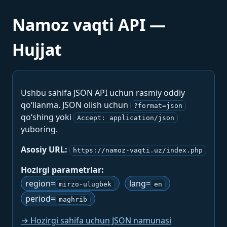
Namoz vaqti API —
Hujjat
Ushbu sahifa JSON API uchun rasmiy oddiy
qo‘llanma. JSON olish uchun
?format=json
qo‘shing yoki
Accept: application/json
yuboring.
Asosiy URL:
https://namoz-vaqti.uz/index.php
Hozirgi parametrlar:
region=
lang=
mirzo-ulugbek
en
period=
maghrib
→ Hozirgi sahifa uchun JSON namunasi