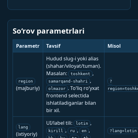
So‘rov parametrlari
Parametr
Tavsif
Misol
Hudud slug-i yoki alias
(shahar/viloyat/tuman).
Masalan:
,
toshkent
,
region
samarqand-shahri
?
(majburiy)
. To‘liq ro‘yxat
olmazor
region=toshk
frontend selectida
ishlatiladiganlar bilan
bir xil.
UI/label tili:
,
lotin
lang
,
,
,
kirill
ru
en
?lang=lotin
(ixtiyoriy)
,
,
,