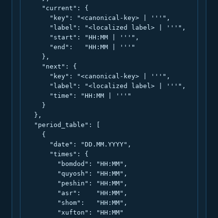
    "current": {

      "key": "<canonical-key> | '''",

      "label": "<localized label> | '''",

      "start": "HH:MM | '''",

      "end":   "HH:MM | '''"

    },

    "next": {

      "key": "<canonical-key> | '''",

      "label": "<localized label> | '''",

      "time": "HH:MM | '''"

    }

  },

  "period_table": [

    {

      "date": "DD.MM.YYYY",

      "times": {

        "bomdod": "HH:MM",

        "quyosh": "HH:MM",

        "peshin": "HH:MM",

        "asr":    "HH:MM",

        "shom":   "HH:MM",

        "xufton": "HH:MM"
