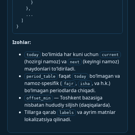
      }

    },

    ...

  ]

}
Izohlar:
bo‘limida har kuni uchun
today
current
(hozirgi namoz) va
(keyingi namoz)
next
maydonlari to‘ldiriladi.
faqat
bo‘lmagan va
period_table
today
namoz-spesifik (
,
, va h.k.)
fajr
isha
bo‘lmagan periodlarda chiqadi.
— Toshkent bazasiga
offset_min
nisbatan hududiy siljish (daqiqalarda).
Tillarga qarab
va ayrim matnlar
labels
lokalizatsiya qilinadi.