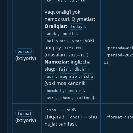
kk
ky
tg
tk
Vaqt oralig‘i yoki
namoz turi. Qiymatlar:
Oraliqlar:
,
today
,
,
week
month
,
yoki
halfyear
year
aniq oy
YYYY-MM
?period=wee
period
(masalan
).
2025-11
?period=202
(ixtiyoriy)
Namozlar:
inglizcha
11
slug:
,
,
fajr
dhuhr
,
,
asr
maghrib
isha
(yoki mos kanonik:
,
,
bomdod
peshin
,
,
).
asr
shom
xufton
— JSON
json
format
chiqaradi;
— shu
docs
?format=jso
(ixtiyoriy)
hujjat sahifasi.