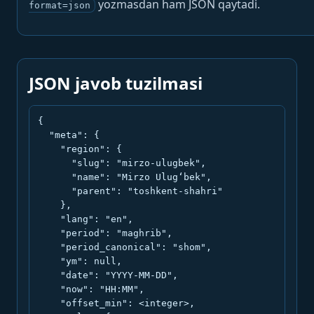
yozmasdan ham JSON qaytadi.
format=json
JSON javob tuzilmasi
{

  "meta": {

    "region": {

      "slug": "mirzo-ulugbek",

      "name": "Mirzo Ulug‘bek",

      "parent": "toshkent-shahri"

    },

    "lang": "en",

    "period": "maghrib",

    "period_canonical": "shom",

    "ym": null,

    "date": "YYYY-MM-DD",

    "now": "HH:MM",

    "offset_min": <integer>,
