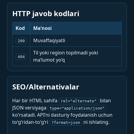
HTTP javob kodlari
Kod
Ma’nosi
Muvaffaqiyatli
200
Til yoki region topilmadi yoki
404
ma’lumot yo‘q
SEO/Alternativalar
Har bir HTML sahifa
bilan
rel="alternate"
JSON versiyaga
type="application/json"
ko‘rsatadi. API’ni dasturiy foydalanish uchun
to‘g‘ridan-to‘g‘ri
ni ishlating.
?format=json