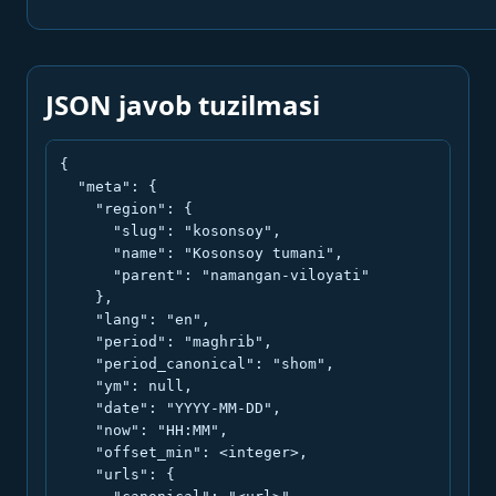
JSON javob tuzilmasi
{

  "meta": {

    "region": {

      "slug": "kosonsoy",

      "name": "Kosonsoy tumani",

      "parent": "namangan-viloyati"

    },

    "lang": "en",

    "period": "maghrib",

    "period_canonical": "shom",

    "ym": null,

    "date": "YYYY-MM-DD",

    "now": "HH:MM",

    "offset_min": <integer>,

    "urls": {
