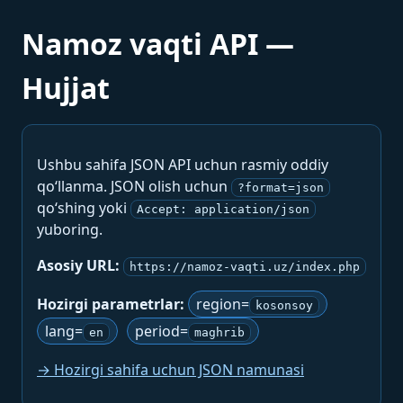
Namoz vaqti API —
Hujjat
Ushbu sahifa JSON API uchun rasmiy oddiy
qo‘llanma. JSON olish uchun
?format=json
qo‘shing yoki
Accept: application/json
yuboring.
Asosiy URL:
https://namoz-vaqti.uz/index.php
Hozirgi parametrlar:
region=
kosonsoy
lang=
period=
en
maghrib
→ Hozirgi sahifa uchun JSON namunasi