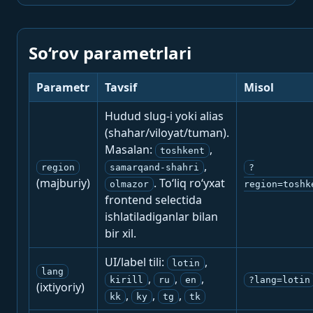
So‘rov parametrlari
Parametr
Tavsif
Misol
Hudud slug-i yoki alias
(shahar/viloyat/tuman).
Masalan:
,
toshkent
,
region
samarqand-shahri
?
(majburiy)
. To‘liq ro‘yxat
olmazor
region=toshk
frontend selectida
ishlatiladiganlar bilan
bir xil.
UI/label tili:
,
lotin
lang
,
,
,
kirill
ru
en
?lang=lotin
(ixtiyoriy)
,
,
,
kk
ky
tg
tk