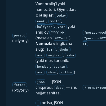
Vaqt oralig‘i yoki
namoz turi. Qiymatlar:
Oraliqlar:
,
today
,
,
week
month
,
yoki
halfyear
year
aniq oy
YYYY-MM
?period=wee
period
(masalan
).
2025-11
?period=202
(ixtiyoriy)
Namozlar:
inglizcha
11
slug:
,
,
fajr
dhuhr
,
,
asr
maghrib
isha
(yoki mos kanonik:
,
,
bomdod
peshin
,
,
).
asr
shom
xufton
— JSON
json
format
chiqaradi;
— shu
docs
?format=jso
(ixtiyoriy)
hujjat sahifasi.
bo‘lsa, JSON
1