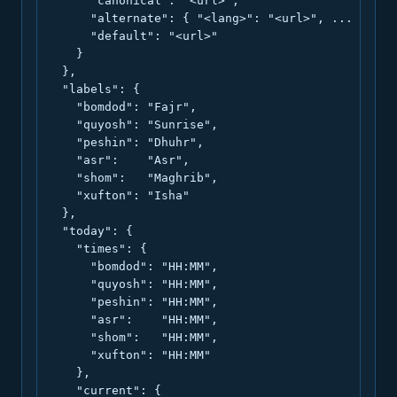
      "canonical": "<url>",

      "alternate": { "<lang>": "<url>", ... },

      "default": "<url>"

    }

  },

  "labels": {

    "bomdod": "Fajr",

    "quyosh": "Sunrise",

    "peshin": "Dhuhr",

    "asr":    "Asr",

    "shom":   "Maghrib",

    "xufton": "Isha"

  },

  "today": {

    "times": {

      "bomdod": "HH:MM",

      "quyosh": "HH:MM",

      "peshin": "HH:MM",

      "asr":    "HH:MM",

      "shom":   "HH:MM",

      "xufton": "HH:MM"

    },

    "current": {
