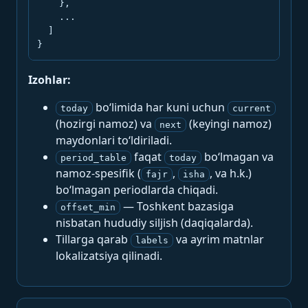
    },

    ...

  ]

}
Izohlar:
bo‘limida har kuni uchun
today
current
(hozirgi namoz) va
(keyingi namoz)
next
maydonlari to‘ldiriladi.
faqat
bo‘lmagan va
period_table
today
namoz-spesifik (
,
, va h.k.)
fajr
isha
bo‘lmagan periodlarda chiqadi.
— Toshkent bazasiga
offset_min
nisbatan hududiy siljish (daqiqalarda).
Tillarga qarab
va ayrim matnlar
labels
lokalizatsiya qilinadi.