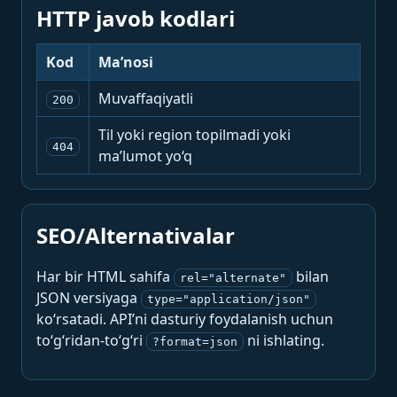
HTTP javob kodlari
Kod
Ma’nosi
Muvaffaqiyatli
200
Til yoki region topilmadi yoki
404
ma’lumot yo‘q
SEO/Alternativalar
Har bir HTML sahifa
bilan
rel="alternate"
JSON versiyaga
type="application/json"
ko‘rsatadi. API’ni dasturiy foydalanish uchun
to‘g‘ridan-to‘g‘ri
ni ishlating.
?format=json