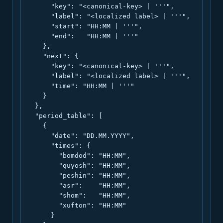
      "key": "<canonical-key> | '''",

      "label": "<localized label> | '''",

      "start": "HH:MM | '''",

      "end":   "HH:MM | '''"

    },

    "next": {

      "key": "<canonical-key> | '''",

      "label": "<localized label> | '''",

      "time": "HH:MM | '''"

    }

  },

  "period_table": [

    {

      "date": "DD.MM.YYYY",

      "times": {

        "bomdod": "HH:MM",

        "quyosh": "HH:MM",

        "peshin": "HH:MM",

        "asr":    "HH:MM",

        "shom":   "HH:MM",

        "xufton": "HH:MM"

      }
