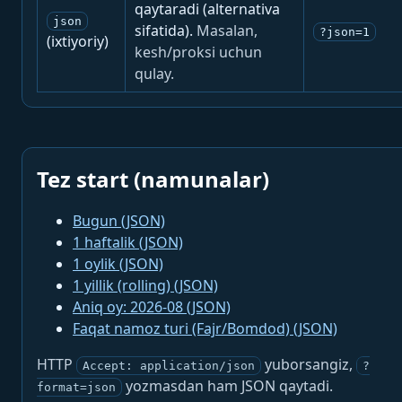
qaytaradi (alternativa
json
sifatida).
Masalan,
?json=1
(ixtiyoriy)
kesh/proksi uchun
qulay.
Tez start (namunalar)
Bugun (JSON)
1 haftalik (JSON)
1 oylik (JSON)
1 yillik (rolling) (JSON)
Aniq oy: 2026-08 (JSON)
Faqat namoz turi (Fajr/Bomdod) (JSON)
HTTP
yuborsangiz,
Accept: application/json
?
yozmasdan ham JSON qaytadi.
format=json