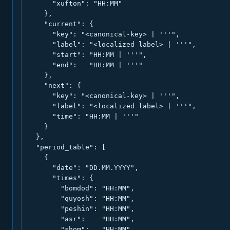
      "xufton": "HH:MM"

    },

    "current": {

      "key": "<canonical-key> | '''",

      "label": "<localized label> | '''",

      "start": "HH:MM | '''",

      "end":   "HH:MM | '''"

    },

    "next": {

      "key": "<canonical-key> | '''",

      "label": "<localized label> | '''",

      "time": "HH:MM | '''"

    }

  },

  "period_table": [

    {

      "date": "DD.MM.YYYY",

      "times": {

        "bomdod": "HH:MM",

        "quyosh": "HH:MM",

        "peshin": "HH:MM",

        "asr":    "HH:MM",

        "shom":   "HH:MM",
