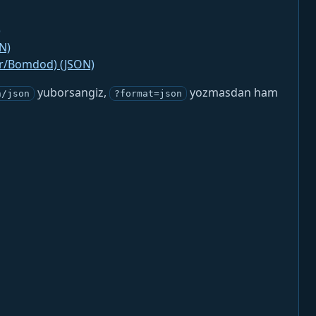
)
N)
jr/Bomdod) (JSON)
yuborsangiz,
yozmasdan ham
n/json
?format=json