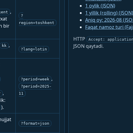
1 oylik (JSON)
,
1 yillik (rolling) (JSON
kent
?
yxat
Aniq oy: 2026-08 (JSO
region=toshkent
n bir
Faqat namoz turi (Fa
HTTP
Accept: applicatio
,
JSON qaytadi.
kk
?lang=lotin
:
,
?period=week
?period=2025-
,
r
11
ik:
).
ujjat
?format=json