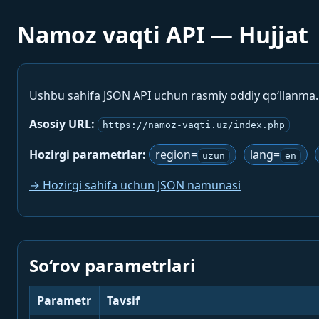
Namoz vaqti API — Hujjat
Ushbu sahifa JSON API uchun rasmiy oddiy qo‘llanma
Asosiy URL:
https://namoz-vaqti.uz/index.php
Hozirgi parametrlar:
region=
lang=
uzun
en
→ Hozirgi sahifa uchun JSON namunasi
So‘rov parametrlari
Parametr
Tavsif