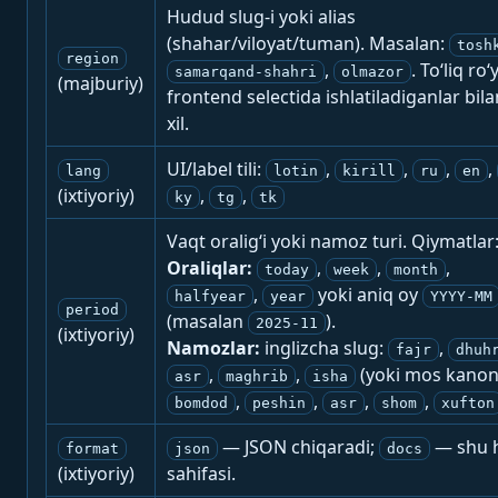
Hudud slug-i yoki alias
(shahar/viloyat/tuman). Masalan:
tosh
region
,
. To‘liq ro‘
samarqand-shahri
olmazor
(majburiy)
frontend selectida ishlatiladiganlar bila
xil.
UI/label tili:
,
,
,
,
lang
lotin
kirill
ru
en
(ixtiyoriy)
,
,
ky
tg
tk
Vaqt oralig‘i yoki namoz turi. Qiymatlar
Oraliqlar:
,
,
,
today
week
month
,
yoki aniq oy
halfyear
year
YYYY-MM
period
(masalan
).
2025-11
(ixtiyoriy)
Namozlar:
inglizcha slug:
,
fajr
dhuh
,
,
(yoki mos kanon
asr
maghrib
isha
,
,
,
,
bomdod
peshin
asr
shom
xufton
— JSON chiqaradi;
— shu h
format
json
docs
(ixtiyoriy)
sahifasi.