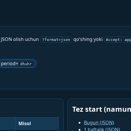
. JSON olish uchun
qo‘shing yoki
?format=json
Accept: ap
period=
dhuhr
Tez start (namun
Bugun (JSON)
Misol
1 haftalik (JSON)