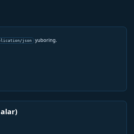
yuboring.
plication/json
alar)