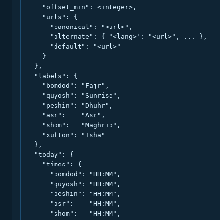
    "offset_min": <integer>,

    "urls": {

      "canonical": "<url>",

      "alternate": { "<lang>": "<url>", ... },

      "default": "<url>"

    }

  },

  "labels": {

    "bomdod": "Fajr",

    "quyosh": "Sunrise",

    "peshin": "Dhuhr",

    "asr":    "Asr",

    "shom":   "Maghrib",

    "xufton": "Isha"

  },

  "today": {

    "times": {

      "bomdod": "HH:MM",

      "quyosh": "HH:MM",

      "peshin": "HH:MM",

      "asr":    "HH:MM",

      "shom":   "HH:MM",
