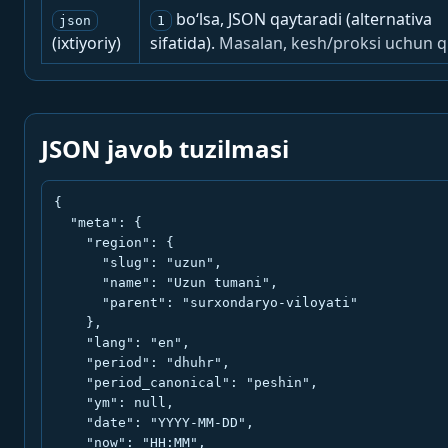
bo‘lsa, JSON qaytaradi (alternativa
json
1
(ixtiyoriy)
sifatida).
Masalan, kesh/proksi uchun q
JSON javob tuzilmasi
{

  "meta": {

    "region": {

      "slug": "uzun",

      "name": "Uzun tumani",

      "parent": "surxondaryo-viloyati"

    },

    "lang": "en",

    "period": "dhuhr",

    "period_canonical": "peshin",

    "ym": null,

    "date": "YYYY-MM-DD",

    "now": "HH:MM",
