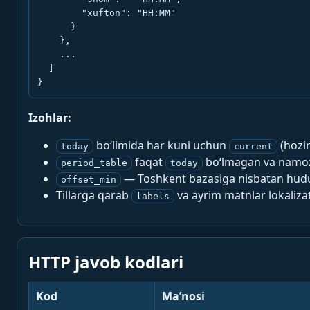
        "xufton": "HH:MM"

      }

    },

    ...

  ]

}
Izohlar:
bo‘limida har kuni uchun
(hozi
today
current
faqat
bo‘lmagan va namoz-
period_table
today
— Toshkent bazasiga nisbatan hududi
offset_min
Tillarga qarab
va ayrim matnlar lokalizat
labels
HTTP javob kodlari
Kod
Ma’nosi