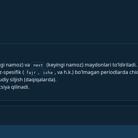
rgi namoz) va
(keyingi namoz) maydonlari to‘ldiriladi.
next
spesifik (
,
, va h.k.) bo‘lmagan periodlarda chi
fajr
isha
y siljish (daqiqalarda).
siya qilinadi.