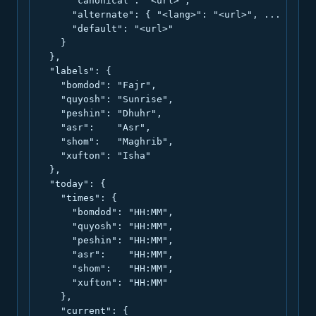
      "canonical": "<url>",

      "alternate": { "<lang>": "<url>", ... },

      "default": "<url>"

    }

  },

  "labels": {

    "bomdod": "Fajr",

    "quyosh": "Sunrise",

    "peshin": "Dhuhr",

    "asr":    "Asr",

    "shom":   "Maghrib",

    "xufton": "Isha"

  },

  "today": {

    "times": {

      "bomdod": "HH:MM",

      "quyosh": "HH:MM",

      "peshin": "HH:MM",

      "asr":    "HH:MM",

      "shom":   "HH:MM",

      "xufton": "HH:MM"

    },

    "current": {
