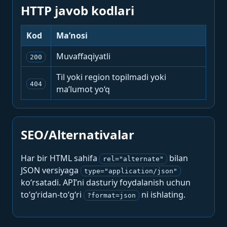
HTTP javob kodlari
Kod
Ma’nosi
Muvaffaqiyatli
200
Til yoki region topilmadi yoki
404
ma’lumot yo‘q
SEO/Alternativalar
Har bir HTML sahifa
bilan
rel="alternate"
JSON versiyaga
type="application/json"
ko‘rsatadi. API’ni dasturiy foydalanish uchun
to‘g‘ridan-to‘g‘ri
ni ishlating.
?format=json