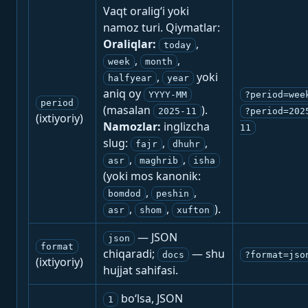
Vaqt oralig‘i yoki
namoz turi. Qiymatlar:
Oraliqlar:
,
today
,
,
week
month
,
yoki
halfyear
year
aniq oy
YYYY-MM
?period=wee
period
(masalan
).
2025-11
?period=202
(ixtiyoriy)
Namozlar:
inglizcha
11
slug:
,
,
fajr
dhuhr
,
,
asr
maghrib
isha
(yoki mos kanonik:
,
,
bomdod
peshin
,
,
).
asr
shom
xufton
— JSON
json
format
chiqaradi;
— shu
docs
?format=jso
(ixtiyoriy)
hujjat sahifasi.
bo‘lsa, JSON
1