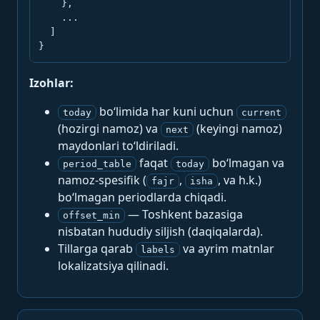
    },

    ...

  ]

}
Izohlar:
bo‘limida har kuni uchun
today
current
(hozirgi namoz) va
(keyingi namoz)
next
maydonlari to‘ldiriladi.
faqat
bo‘lmagan va
period_table
today
namoz-spesifik (
,
, va h.k.)
fajr
isha
bo‘lmagan periodlarda chiqadi.
— Toshkent bazasiga
offset_min
nisbatan hududiy siljish (daqiqalarda).
Tillarga qarab
va ayrim matnlar
labels
lokalizatsiya qilinadi.