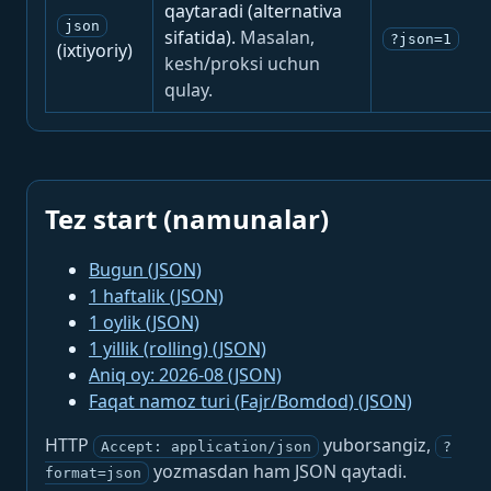
qaytaradi (alternativa
json
sifatida).
Masalan,
?json=1
(ixtiyoriy)
kesh/proksi uchun
qulay.
Tez start (namunalar)
Bugun (JSON)
1 haftalik (JSON)
1 oylik (JSON)
1 yillik (rolling) (JSON)
Aniq oy: 2026-08 (JSON)
Faqat namoz turi (Fajr/Bomdod) (JSON)
HTTP
yuborsangiz,
Accept: application/json
?
yozmasdan ham JSON qaytadi.
format=json