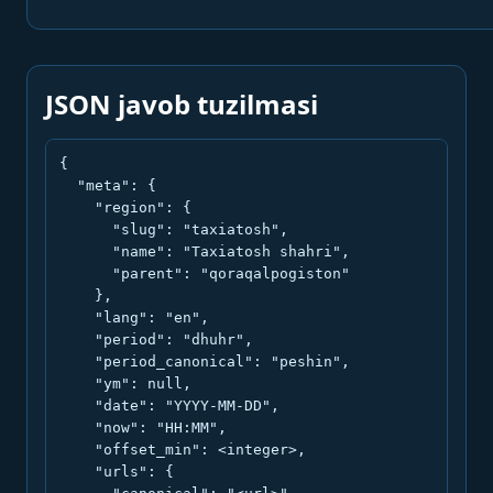
JSON javob tuzilmasi
{

  "meta": {

    "region": {

      "slug": "taxiatosh",

      "name": "Taxiatosh shahri",

      "parent": "qoraqalpogiston"

    },

    "lang": "en",

    "period": "dhuhr",

    "period_canonical": "peshin",

    "ym": null,

    "date": "YYYY-MM-DD",

    "now": "HH:MM",

    "offset_min": <integer>,

    "urls": {
