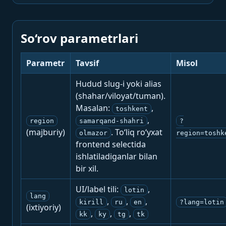
So‘rov parametrlari
Parametr
Tavsif
Misol
Hudud slug-i yoki alias
(shahar/viloyat/tuman).
Masalan:
,
toshkent
,
region
samarqand-shahri
?
(majburiy)
. To‘liq ro‘yxat
olmazor
region=toshk
frontend selectida
ishlatiladiganlar bilan
bir xil.
UI/label tili:
,
lotin
lang
,
,
,
kirill
ru
en
?lang=lotin
(ixtiyoriy)
,
,
,
kk
ky
tg
tk