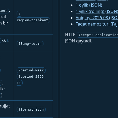
1 oylik (JSON)
,
1 yillik (rolling) (JSON
kent
?
yxat
Aniq oy: 2026-08 (JSO
region=toshkent
n bir
Faqat namoz turi (Fa
HTTP
Accept: applicatio
,
JSON qaytadi.
kk
?lang=lotin
:
,
?period=week
?period=2025-
,
r
11
ik:
).
ujjat
?format=json