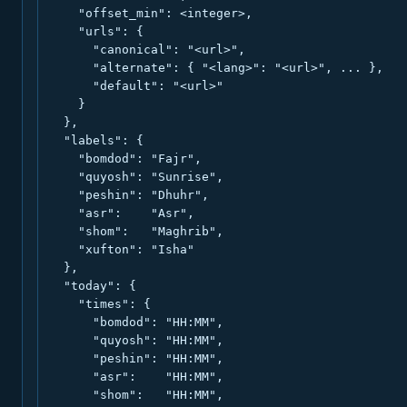
    "offset_min": <integer>,

    "urls": {

      "canonical": "<url>",

      "alternate": { "<lang>": "<url>", ... },

      "default": "<url>"

    }

  },

  "labels": {

    "bomdod": "Fajr",

    "quyosh": "Sunrise",

    "peshin": "Dhuhr",

    "asr":    "Asr",

    "shom":   "Maghrib",

    "xufton": "Isha"

  },

  "today": {

    "times": {

      "bomdod": "HH:MM",

      "quyosh": "HH:MM",

      "peshin": "HH:MM",

      "asr":    "HH:MM",

      "shom":   "HH:MM",
