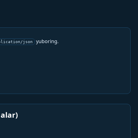
yuboring.
plication/json
alar)