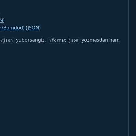
)
N)
jr/Bomdod) (JSON)
yuborsangiz,
yozmasdan ham
n/json
?format=json