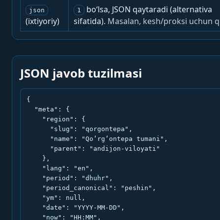
bo‘lsa, JSON qaytaradi (alternativa
json
1
(ixtiyoriy)
sifatida).
Masalan, kesh/proksi uchun q
JSON javob tuzilmasi
{

  "meta": {

    "region": {

      "slug": "qorgontepa",

      "name": "Qo‘rg‘ontepa tumani",

      "parent": "andijon-viloyati"

    },

    "lang": "en",

    "period": "dhuhr",

    "period_canonical": "peshin",

    "ym": null,

    "date": "YYYY-MM-DD",

    "now": "HH:MM",
