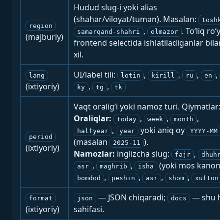
Hudud slug-i yoki alias
(shahar/viloyat/tuman). Masalan:
tosh
region
,
. To‘liq ro‘
samarqand-shahri
olmazor
(majburiy)
frontend selectida ishlatiladiganlar bila
xil.
UI/label tili:
,
,
,
,
lang
lotin
kirill
ru
en
(ixtiyoriy)
,
,
ky
tg
tk
Vaqt oralig‘i yoki namoz turi. Qiymatlar
Oraliqlar:
,
,
,
today
week
month
,
yoki aniq oy
halfyear
year
YYYY-MM
period
(masalan
).
2025-11
(ixtiyoriy)
Namozlar:
inglizcha slug:
,
fajr
dhuh
,
,
(yoki mos kanon
asr
maghrib
isha
,
,
,
,
bomdod
peshin
asr
shom
xufton
— JSON chiqaradi;
— shu h
format
json
docs
(ixtiyoriy)
sahifasi.