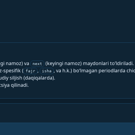
rgi namoz) va
(keyingi namoz) maydonlari to‘ldiriladi.
next
spesifik (
,
, va h.k.) bo‘lmagan periodlarda chi
fajr
isha
y siljish (daqiqalarda).
siya qilinadi.