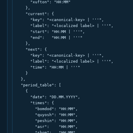
      "xufton": "HH:MM"

    },

    "current": {

      "key": "<canonical-key> | '''",

      "label": "<localized label> | '''",

      "start": "HH:MM | '''",

      "end":   "HH:MM | '''"

    },

    "next": {

      "key": "<canonical-key> | '''",

      "label": "<localized label> | '''",

      "time": "HH:MM | '''"

    }

  },

  "period_table": [

    {

      "date": "DD.MM.YYYY",

      "times": {

        "bomdod": "HH:MM",

        "quyosh": "HH:MM",

        "peshin": "HH:MM",

        "asr":    "HH:MM",

        "shom":   "HH:MM",
