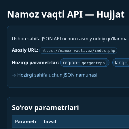
Namoz vaqti API — Hujjat
Ushbu sahifa JSON API uchun rasmiy oddiy qo‘llanma
Asosiy URL:
https://namoz-vaqti.uz/index.php
Hozirgi parametrlar:
region=
lang=
qorgontepa
→ Hozirgi sahifa uchun JSON namunasi
So‘rov parametrlari
Parametr
Tavsif