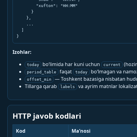
        "xufton": "HH:MM"

      }

    },

    ...

  ]

}
Izohlar:
bo‘limida har kuni uchun
(hozi
today
current
faqat
bo‘lmagan va namoz-
period_table
today
— Toshkent bazasiga nisbatan hududi
offset_min
Tillarga qarab
va ayrim matnlar lokalizat
labels
HTTP javob kodlari
Kod
Ma’nosi