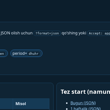
. JSON olish uchun
qo‘shing yoki
?format=json
Accept: ap
period=
en
dhuhr
Tez start (namun
Bugun (JSON)
Misol
1 haftalik (JSON)