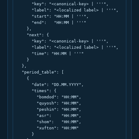
      "key": "<canonical-key> | '''",

      "label": "<localized label> | '''",

      "start": "HH:MM | '''",

      "end":   "HH:MM | '''"

    },

    "next": {

      "key": "<canonical-key> | '''",

      "label": "<localized label> | '''",

      "time": "HH:MM | '''"

    }

  },

  "period_table": [

    {

      "date": "DD.MM.YYYY",

      "times": {

        "bomdod": "HH:MM",

        "quyosh": "HH:MM",

        "peshin": "HH:MM",

        "asr":    "HH:MM",

        "shom":   "HH:MM",

        "xufton": "HH:MM"

      }
