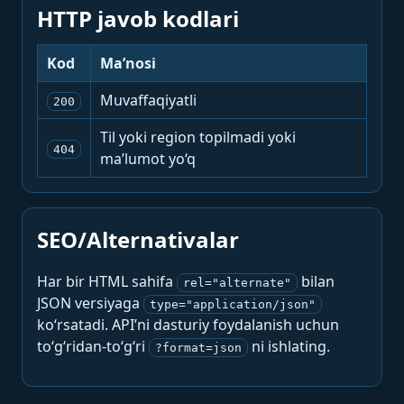
HTTP javob kodlari
Kod
Ma’nosi
Muvaffaqiyatli
200
Til yoki region topilmadi yoki
404
ma’lumot yo‘q
SEO/Alternativalar
Har bir HTML sahifa
bilan
rel="alternate"
JSON versiyaga
type="application/json"
ko‘rsatadi. API’ni dasturiy foydalanish uchun
to‘g‘ridan-to‘g‘ri
ni ishlating.
?format=json