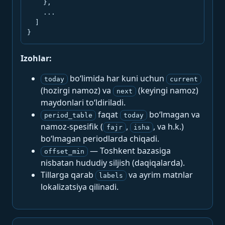
    },

    ...

  ]

}
Izohlar:
bo‘limida har kuni uchun
today
current
(hozirgi namoz) va
(keyingi namoz)
next
maydonlari to‘ldiriladi.
faqat
bo‘lmagan va
period_table
today
namoz-spesifik (
,
, va h.k.)
fajr
isha
bo‘lmagan periodlarda chiqadi.
— Toshkent bazasiga
offset_min
nisbatan hududiy siljish (daqiqalarda).
Tillarga qarab
va ayrim matnlar
labels
lokalizatsiya qilinadi.