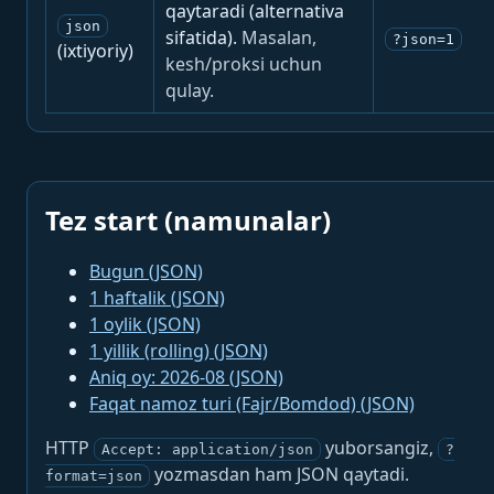
qaytaradi (alternativa
json
sifatida).
Masalan,
?json=1
(ixtiyoriy)
kesh/proksi uchun
qulay.
Tez start (namunalar)
Bugun (JSON)
1 haftalik (JSON)
1 oylik (JSON)
1 yillik (rolling) (JSON)
Aniq oy: 2026-08 (JSON)
Faqat namoz turi (Fajr/Bomdod) (JSON)
HTTP
yuborsangiz,
Accept: application/json
?
yozmasdan ham JSON qaytadi.
format=json