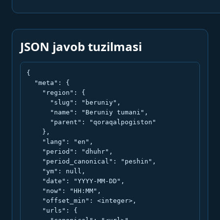
JSON javob tuzilmasi
{

  "meta": {

    "region": {

      "slug": "beruniy",

      "name": "Beruniy tumani",

      "parent": "qoraqalpogiston"

    },

    "lang": "en",

    "period": "dhuhr",

    "period_canonical": "peshin",

    "ym": null,

    "date": "YYYY-MM-DD",

    "now": "HH:MM",

    "offset_min": <integer>,

    "urls": {
