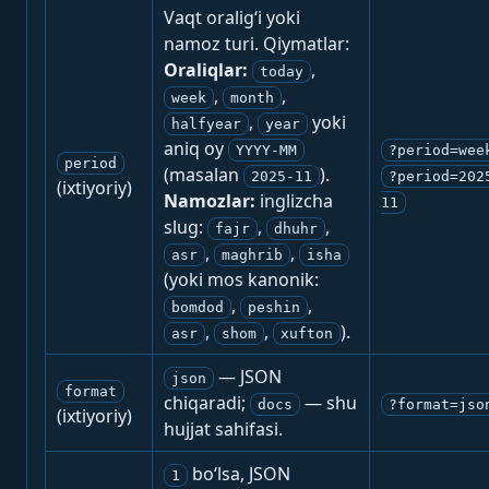
Vaqt oralig‘i yoki
namoz turi. Qiymatlar:
Oraliqlar:
,
today
,
,
week
month
,
yoki
halfyear
year
aniq oy
YYYY-MM
?period=wee
period
(masalan
).
2025-11
?period=202
(ixtiyoriy)
Namozlar:
inglizcha
11
slug:
,
,
fajr
dhuhr
,
,
asr
maghrib
isha
(yoki mos kanonik:
,
,
bomdod
peshin
,
,
).
asr
shom
xufton
— JSON
json
format
chiqaradi;
— shu
docs
?format=jso
(ixtiyoriy)
hujjat sahifasi.
bo‘lsa, JSON
1