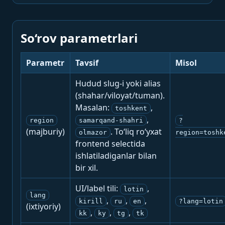
So‘rov parametrlari
Parametr
Tavsif
Misol
Hudud slug-i yoki alias
(shahar/viloyat/tuman).
Masalan:
,
toshkent
,
region
samarqand-shahri
?
(majburiy)
. To‘liq ro‘yxat
olmazor
region=toshk
frontend selectida
ishlatiladiganlar bilan
bir xil.
UI/label tili:
,
lotin
lang
,
,
,
kirill
ru
en
?lang=lotin
(ixtiyoriy)
,
,
,
kk
ky
tg
tk