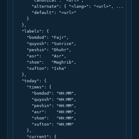
      "canonical": "<url>",

      "alternate": { "<lang>": "<url>", ... },

      "default": "<url>"

    }

  },

  "labels": {

    "bomdod": "Fajr",

    "quyosh": "Sunrise",

    "peshin": "Dhuhr",

    "asr":    "Asr",

    "shom":   "Maghrib",

    "xufton": "Isha"

  },

  "today": {

    "times": {

      "bomdod": "HH:MM",

      "quyosh": "HH:MM",

      "peshin": "HH:MM",

      "asr":    "HH:MM",

      "shom":   "HH:MM",

      "xufton": "HH:MM"

    },

    "current": {
