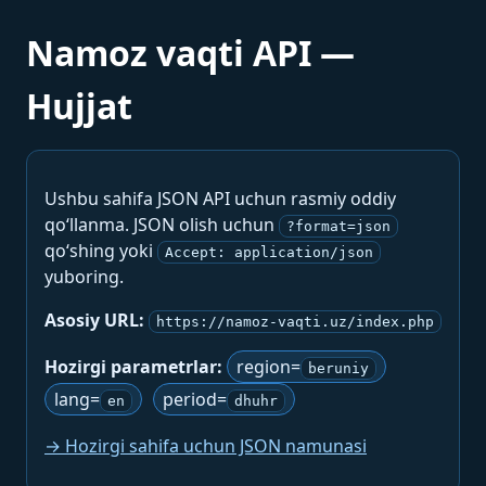
Namoz vaqti API —
Hujjat
Ushbu sahifa JSON API uchun rasmiy oddiy
qo‘llanma. JSON olish uchun
?format=json
qo‘shing yoki
Accept: application/json
yuboring.
Asosiy URL:
https://namoz-vaqti.uz/index.php
Hozirgi parametrlar:
region=
beruniy
lang=
period=
en
dhuhr
→ Hozirgi sahifa uchun JSON namunasi