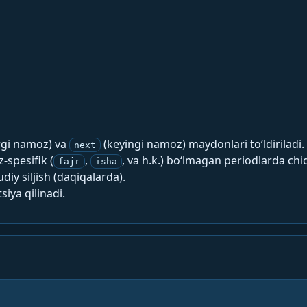
rgi namoz) va
(keyingi namoz) maydonlari to‘ldiriladi.
next
spesifik (
,
, va h.k.) bo‘lmagan periodlarda chi
fajr
isha
y siljish (daqiqalarda).
siya qilinadi.