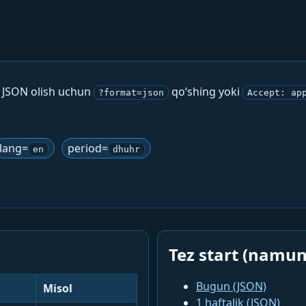
. JSON olish uchun
qo‘shing yoki
?format=json
Accept: ap
lang=
period=
en
dhuhr
Tez start (namun
Bugun (JSON)
Misol
1 haftalik (JSON)