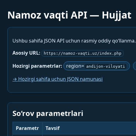
Namoz vaqti API — Hujjat
Ushbu sahifa JSON API uchun rasmiy oddiy qo‘llanma
Asosiy URL:
https://namoz-vaqti.uz/index.php
Hozirgi parametrlar:
region=
andijon-viloyati
→ Hozirgi sahifa uchun JSON namunasi
So‘rov parametrlari
Parametr
Tavsif