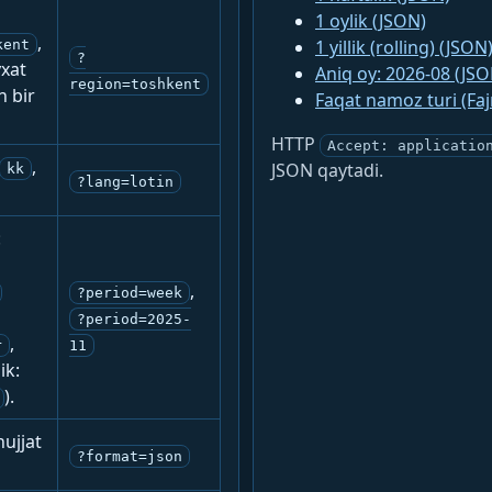
1 oylik (JSON)
,
1 yillik (rolling) (JSON
kent
?
yxat
Aniq oy: 2026-08 (JSO
region=toshkent
n bir
Faqat namoz turi (Fa
HTTP
Accept: applicatio
,
JSON qaytadi.
kk
?lang=lotin
:
,
?period=week
?period=2025-
,
r
11
ik:
).
ujjat
?format=json