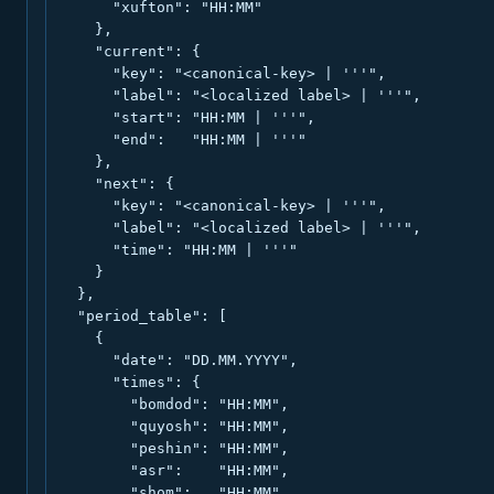
      "xufton": "HH:MM"

    },

    "current": {

      "key": "<canonical-key> | '''",

      "label": "<localized label> | '''",

      "start": "HH:MM | '''",

      "end":   "HH:MM | '''"

    },

    "next": {

      "key": "<canonical-key> | '''",

      "label": "<localized label> | '''",

      "time": "HH:MM | '''"

    }

  },

  "period_table": [

    {

      "date": "DD.MM.YYYY",

      "times": {

        "bomdod": "HH:MM",

        "quyosh": "HH:MM",

        "peshin": "HH:MM",

        "asr":    "HH:MM",

        "shom":   "HH:MM",
