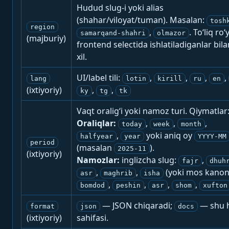
Hudud slug-i yoki alias
(shahar/viloyat/tuman). Masalan:
tosh
region
,
. To‘liq ro‘
samarqand-shahri
olmazor
(majburiy)
frontend selectida ishlatiladiganlar bila
xil.
UI/label tili:
,
,
,
,
lang
lotin
kirill
ru
en
(ixtiyoriy)
,
,
ky
tg
tk
Vaqt oralig‘i yoki namoz turi. Qiymatlar
Oraliqlar:
,
,
,
today
week
month
,
yoki aniq oy
halfyear
year
YYYY-MM
period
(masalan
).
2025-11
(ixtiyoriy)
Namozlar:
inglizcha slug:
,
fajr
dhuh
,
,
(yoki mos kanon
asr
maghrib
isha
,
,
,
,
bomdod
peshin
asr
shom
xufton
— JSON chiqaradi;
— shu h
format
json
docs
(ixtiyoriy)
sahifasi.