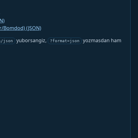
)
N)
jr/Bomdod) (JSON)
yuborsangiz,
yozmasdan ham
n/json
?format=json