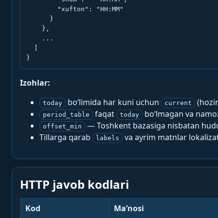
        "xufton": "HH:MM"

      }

    },

    ...

  ]

}
Izohlar:
bo‘limida har kuni uchun
(hozi
today
current
faqat
bo‘lmagan va namoz-
period_table
today
— Toshkent bazasiga nisbatan hududi
offset_min
Tillarga qarab
va ayrim matnlar lokalizat
labels
HTTP javob kodlari
Kod
Ma’nosi