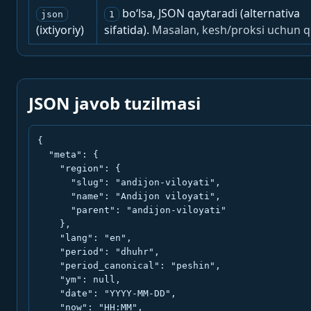
bo‘lsa, JSON qaytaradi (alternativa
json
1
(ixtiyoriy)
sifatida).
Masalan, kesh/proksi uchun q
JSON javob tuzilmasi
{

  "meta": {

    "region": {

      "slug": "andijon-viloyati",

      "name": "Andijon viloyati",

      "parent": "andijon-viloyati"

    },

    "lang": "en",

    "period": "dhuhr",

    "period_canonical": "peshin",

    "ym": null,

    "date": "YYYY-MM-DD",

    "now": "HH:MM",
