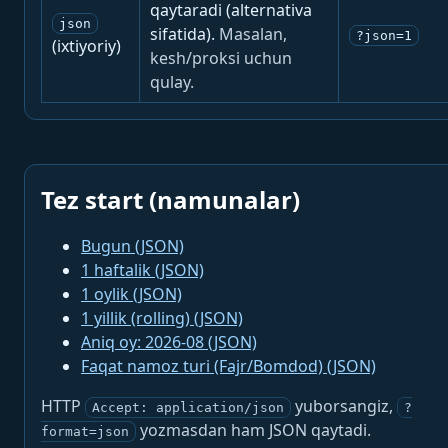
qaytaradi (alternativa
json
sifatida).
Masalan,
?json=1
(ixtiyoriy)
kesh/proksi uchun
qulay.
Tez start (namunalar)
Bugun (JSON)
1 haftalik (JSON)
1 oylik (JSON)
1 yillik (rolling) (JSON)
Aniq oy: 2026-08 (JSON)
Faqat namoz turi (Fajr/Bomdod) (JSON)
HTTP
yuborsangiz,
Accept: application/json
?
yozmasdan ham JSON qaytadi.
format=json