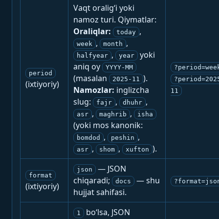
Vaqt oralig‘i yoki
namoz turi. Qiymatlar:
Oraliqlar:
,
today
,
,
week
month
,
yoki
halfyear
year
aniq oy
YYYY-MM
?period=wee
period
(masalan
).
2025-11
?period=202
(ixtiyoriy)
Namozlar:
inglizcha
11
slug:
,
,
fajr
dhuhr
,
,
asr
maghrib
isha
(yoki mos kanonik:
,
,
bomdod
peshin
,
,
).
asr
shom
xufton
— JSON
json
format
chiqaradi;
— shu
docs
?format=jso
(ixtiyoriy)
hujjat sahifasi.
bo‘lsa, JSON
1