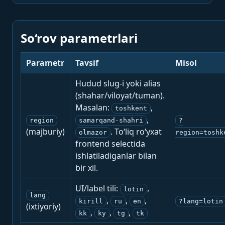
So‘rov parametrlari
Parametr
Tavsif
Misol
Hudud slug-i yoki alias
(shahar/viloyat/tuman).
Masalan:
,
toshkent
,
region
samarqand-shahri
?
(majburiy)
. To‘liq ro‘yxat
olmazor
region=toshk
frontend selectida
ishlatiladiganlar bilan
bir xil.
UI/label tili:
,
lotin
lang
,
,
,
kirill
ru
en
?lang=lotin
(ixtiyoriy)
,
,
,
kk
ky
tg
tk