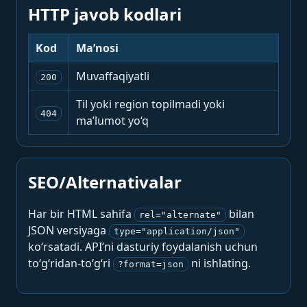
HTTP javob kodlari
Kod
Ma’nosi
Muvaffaqiyatli
200
Til yoki region topilmadi yoki
404
ma’lumot yo‘q
SEO/Alternativalar
Har bir HTML sahifa
bilan
rel="alternate"
JSON versiyaga
type="application/json"
ko‘rsatadi. API’ni dasturiy foydalanish uchun
to‘g‘ridan-to‘g‘ri
ni ishlating.
?format=json