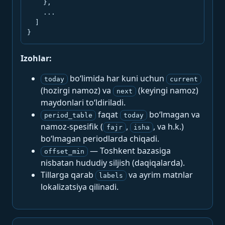
    },

    ...

  ]

}
Izohlar:
bo‘limida har kuni uchun
today
current
(hozirgi namoz) va
(keyingi namoz)
next
maydonlari to‘ldiriladi.
faqat
bo‘lmagan va
period_table
today
namoz-spesifik (
,
, va h.k.)
fajr
isha
bo‘lmagan periodlarda chiqadi.
— Toshkent bazasiga
offset_min
nisbatan hududiy siljish (daqiqalarda).
Tillarga qarab
va ayrim matnlar
labels
lokalizatsiya qilinadi.