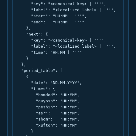
      "key": "<canonical-key> | '''",

      "label": "<localized label> | '''",

      "start": "HH:MM | '''",

      "end":   "HH:MM | '''"

    },

    "next": {

      "key": "<canonical-key> | '''",

      "label": "<localized label> | '''",

      "time": "HH:MM | '''"

    }

  },

  "period_table": [

    {

      "date": "DD.MM.YYYY",

      "times": {

        "bomdod": "HH:MM",

        "quyosh": "HH:MM",

        "peshin": "HH:MM",

        "asr":    "HH:MM",

        "shom":   "HH:MM",

        "xufton": "HH:MM"

      }
