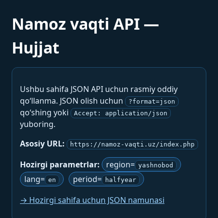
Namoz vaqti API —
Hujjat
Ushbu sahifa JSON API uchun rasmiy oddiy
qo‘llanma. JSON olish uchun
?format=json
qo‘shing yoki
Accept: application/json
yuboring.
Asosiy URL:
https://namoz-vaqti.uz/index.php
Hozirgi parametrlar:
region=
yashnobod
lang=
period=
en
halfyear
→ Hozirgi sahifa uchun JSON namunasi