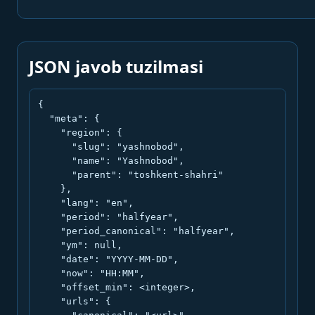
JSON javob tuzilmasi
{

  "meta": {

    "region": {

      "slug": "yashnobod",

      "name": "Yashnobod",

      "parent": "toshkent-shahri"

    },

    "lang": "en",

    "period": "halfyear",

    "period_canonical": "halfyear",

    "ym": null,

    "date": "YYYY-MM-DD",

    "now": "HH:MM",

    "offset_min": <integer>,

    "urls": {
