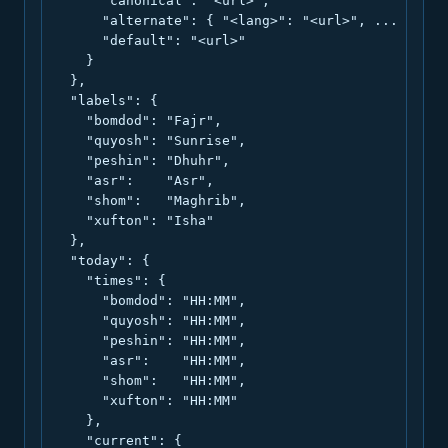
      "canonical": "<url>",

      "alternate": { "<lang>": "<url>", ... },

      "default": "<url>"

    }

  },

  "labels": {

    "bomdod": "Fajr",

    "quyosh": "Sunrise",

    "peshin": "Dhuhr",

    "asr":    "Asr",

    "shom":   "Maghrib",

    "xufton": "Isha"

  },

  "today": {

    "times": {

      "bomdod": "HH:MM",

      "quyosh": "HH:MM",

      "peshin": "HH:MM",

      "asr":    "HH:MM",

      "shom":   "HH:MM",

      "xufton": "HH:MM"

    },

    "current": {
