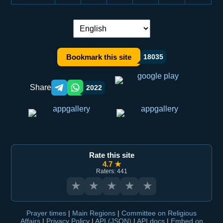
Language switch:
Bookmark this site
18035
Share
2022
Telegram orqali ulashish
WhatsApp orqali ulashish
Rate this site
4.7 ★
Raters: 441
★
★
★
★
★
Prayer times
|
Main Regions
|
Committee on Religious
Affairs
|
Privacy Policy
|
API (JSON)
|
API docs
|
Embed on