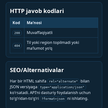
HTTP javob kodlari
Kod
Ma’nosi
Muvaffaqiyatli
200
Til yoki region topilmadi yoki
404
ma’lumot yo‘q
SEO/Alternativalar
Har bir HTML sahifa
bilan
rel="alternate"
JSON versiyaga
type="application/json"
ko‘rsatadi. API’ni dasturiy foydalanish uchun
to‘g‘ridan-to‘g‘ri
ni ishlating.
?format=json