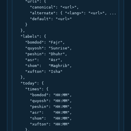
    "urls": {

      "canonical": "<url>",

      "alternate": { "<lang>": "<url>", ... },

      "default": "<url>"

    }

  },

  "labels": {

    "bomdod": "Fajr",

    "quyosh": "Sunrise",

    "peshin": "Dhuhr",

    "asr":    "Asr",

    "shom":   "Maghrib",

    "xufton": "Isha"

  },

  "today": {

    "times": {

      "bomdod": "HH:MM",

      "quyosh": "HH:MM",

      "peshin": "HH:MM",

      "asr":    "HH:MM",

      "shom":   "HH:MM",

      "xufton": "HH:MM"

    },
