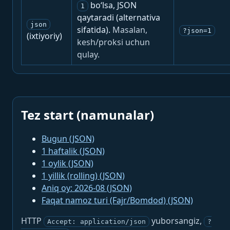
bo‘lsa, JSON
1
qaytaradi (alternativa
json
sifatida).
Masalan,
?json=1
(ixtiyoriy)
kesh/proksi uchun
qulay.
Tez start (namunalar)
Bugun (JSON)
1 haftalik (JSON)
1 oylik (JSON)
1 yillik (rolling) (JSON)
Aniq oy: 2026-08 (JSON)
Faqat namoz turi (Fajr/Bomdod) (JSON)
HTTP
yuborsangiz,
Accept: application/json
?