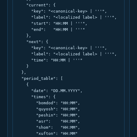
    "current": {

      "key": "<canonical-key> | '''",

      "label": "<localized label> | '''",

      "start": "HH:MM | '''",

      "end":   "HH:MM | '''"

    },

    "next": {

      "key": "<canonical-key> | '''",

      "label": "<localized label> | '''",

      "time": "HH:MM | '''"

    }

  },

  "period_table": [

    {

      "date": "DD.MM.YYYY",

      "times": {

        "bomdod": "HH:MM",

        "quyosh": "HH:MM",

        "peshin": "HH:MM",

        "asr":    "HH:MM",

        "shom":   "HH:MM",

        "xufton": "HH:MM"
