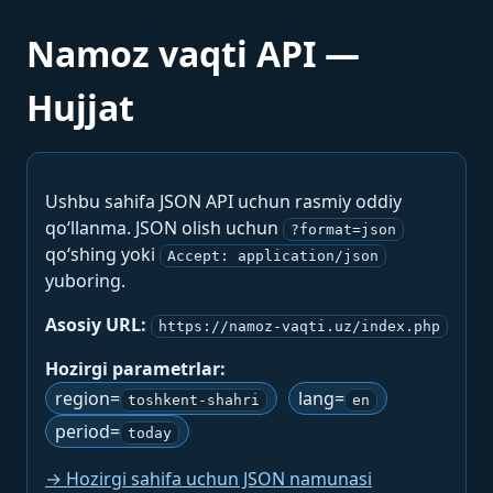
Namoz vaqti API —
Hujjat
Ushbu sahifa JSON API uchun rasmiy oddiy
qo‘llanma. JSON olish uchun
?format=json
qo‘shing yoki
Accept: application/json
yuboring.
Asosiy URL:
https://namoz-vaqti.uz/index.php
Hozirgi parametrlar:
region=
lang=
toshkent-shahri
en
period=
today
→ Hozirgi sahifa uchun JSON namunasi