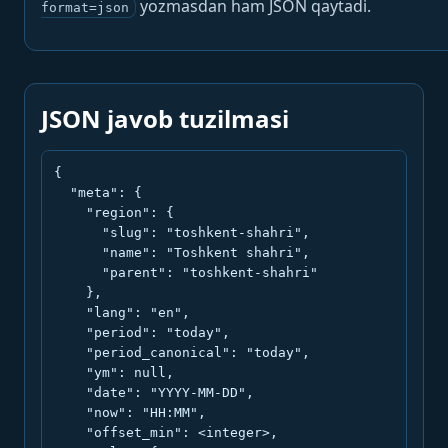
yozmasdan ham JSON qaytadi.
format=json
JSON javob tuzilmasi
{

  "meta": {

    "region": {

      "slug": "toshkent-shahri",

      "name": "Toshkent shahri",

      "parent": "toshkent-shahri"

    },

    "lang": "en",

    "period": "today",

    "period_canonical": "today",

    "ym": null,

    "date": "YYYY-MM-DD",

    "now": "HH:MM",

    "offset_min": <integer>,
