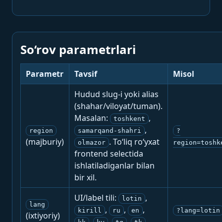
So‘rov parametrlari
Parametr
Tavsif
Misol
Hudud slug-i yoki alias
(shahar/viloyat/tuman).
Masalan:
,
toshkent
,
region
samarqand-shahri
?
(majburiy)
. To‘liq ro‘yxat
olmazor
region=toshk
frontend selectida
ishlatiladiganlar bilan
bir xil.
UI/label tili:
,
lotin
lang
,
,
,
kirill
ru
en
?lang=lotin
(ixtiyoriy)
,
,
,