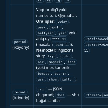
kk
ky
tg
tk
Vaqt oralig‘i yoki
namoz turi. Qiymatlar:
Oraliqlar:
,
today
,
,
week
month
,
yoki
halfyear
year
aniq oy
YYYY-MM
?period=wee
period
(masalan
).
2025-11
?period=202
(ixtiyoriy)
Namozlar:
inglizcha
11
slug:
,
,
fajr
dhuhr
,
,
asr
maghrib
isha
(yoki mos kanonik:
,
,
bomdod
peshin
,
,
).
asr
shom
xufton
— JSON
json
format
chiqaradi;
— shu
docs
?format=jso
(ixtiyoriy)
hujjat sahifasi.