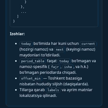
      }

    },

    ...

  ]

}
Izohlar:
bo‘limida har kuni uchun
today
current
(hozirgi namoz) va
(keyingi namoz)
next
maydonlari to‘ldiriladi.
faqat
bo‘lmagan va
period_table
today
namoz-spesifik (
,
, va h.k.)
fajr
isha
bo‘lmagan periodlarda chiqadi.
— Toshkent bazasiga
offset_min
nisbatan hududiy siljish (daqiqalarda).
Tillarga qarab
va ayrim matnlar
labels
lokalizatsiya qilinadi.