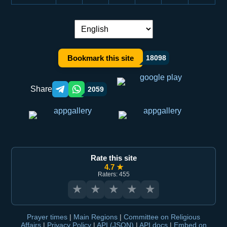
Language switch:
Bookmark this site
18098
Share
2059
Telegram orqali ulashish
WhatsApp orqali ulashish
Rate this site
4.7 ★
Raters: 455
★
★
★
★
★
Prayer times
|
Main Regions
|
Committee on Religious
Affairs
|
Privacy Policy
|
API (JSON)
|
API docs
|
Embed on