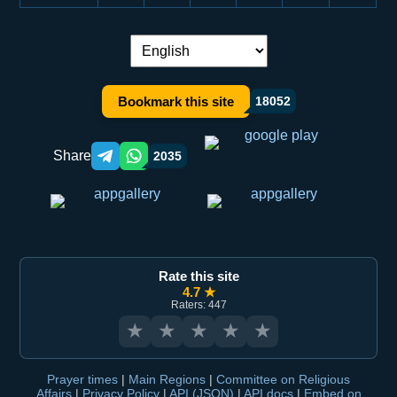
Language switch:
Bookmark this site
18052
Share
2035
Telegram orqali ulashish
WhatsApp orqali ulashish
Rate this site
4.7 ★
Raters: 447
★
★
★
★
★
Prayer times
|
Main Regions
|
Committee on Religious
Affairs
|
Privacy Policy
|
API (JSON)
|
API docs
|
Embed on