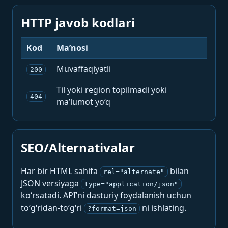
HTTP javob kodlari
Kod
Ma’nosi
Muvaffaqiyatli
200
Til yoki region topilmadi yoki
404
ma’lumot yo‘q
SEO/Alternativalar
Har bir HTML sahifa
bilan
rel="alternate"
JSON versiyaga
type="application/json"
ko‘rsatadi. API’ni dasturiy foydalanish uchun
to‘g‘ridan-to‘g‘ri
ni ishlating.
?format=json