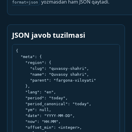
yozmasdan ham JSON qaytadi.
format=json
JSON javob tuzilmasi
{

  "meta": {

    "region": {

      "slug": "quvasoy-shahri",

      "name": "Quvasoy shahri",

      "parent": "fargona-viloyati"

    },

    "lang": "en",

    "period": "today",

    "period_canonical": "today",

    "ym": null,

    "date": "YYYY-MM-DD",

    "now": "HH:MM",

    "offset_min": <integer>,
