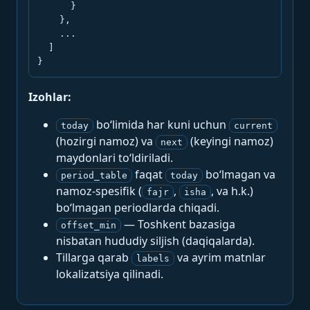
      }

    },

    ...

  ]

}
Izohlar:
bo‘limida har kuni uchun
today
current
(hozirgi namoz) va
(keyingi namoz)
next
maydonlari to‘ldiriladi.
faqat
bo‘lmagan va
period_table
today
namoz-spesifik (
,
, va h.k.)
fajr
isha
bo‘lmagan periodlarda chiqadi.
— Toshkent bazasiga
offset_min
nisbatan hududiy siljish (daqiqalarda).
Tillarga qarab
va ayrim matnlar
labels
lokalizatsiya qilinadi.