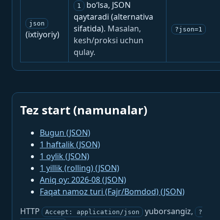
bo‘lsa, JSON
1
qaytaradi (alternativa
json
sifatida).
Masalan,
?json=1
(ixtiyoriy)
kesh/proksi uchun
qulay.
Tez start (namunalar)
Bugun (JSON)
1 haftalik (JSON)
1 oylik (JSON)
1 yillik (rolling) (JSON)
Aniq oy: 2026-08 (JSON)
Faqat namoz turi (Fajr/Bomdod) (JSON)
HTTP
yuborsangiz,
Accept: application/json
?