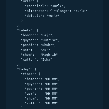
    "urls": {

      "canonical": "<url>",

      "alternate": { "<lang>": "<url>", ... },

      "default": "<url>"

    }

  },

  "labels": {

    "bomdod": "Fajr",

    "quyosh": "Sunrise",

    "peshin": "Dhuhr",

    "asr":    "Asr",

    "shom":   "Maghrib",

    "xufton": "Isha"

  },

  "today": {

    "times": {

      "bomdod": "HH:MM",

      "quyosh": "HH:MM",

      "peshin": "HH:MM",

      "asr":    "HH:MM",

      "shom":   "HH:MM",

      "xufton": "HH:MM"

    },
