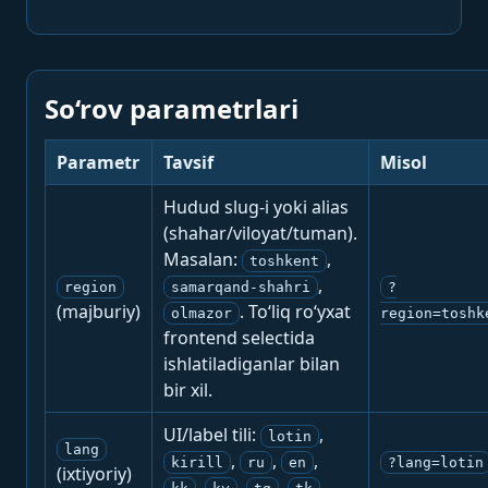
So‘rov parametrlari
Parametr
Tavsif
Misol
Hudud slug-i yoki alias
(shahar/viloyat/tuman).
Masalan:
,
toshkent
,
region
samarqand-shahri
?
(majburiy)
. To‘liq ro‘yxat
olmazor
region=toshk
frontend selectida
ishlatiladiganlar bilan
bir xil.
UI/label tili:
,
lotin
lang
,
,
,
kirill
ru
en
?lang=lotin
(ixtiyoriy)
,
,
,