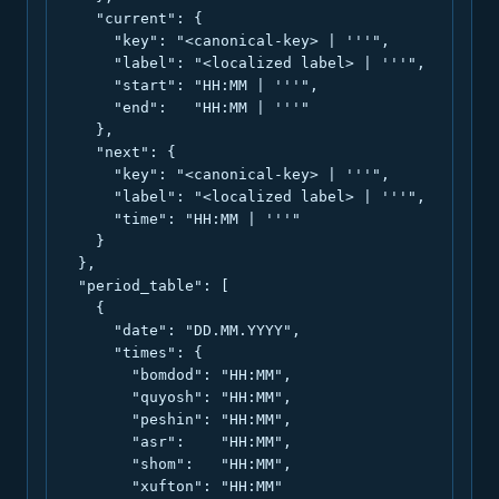
    "current": {

      "key": "<canonical-key> | '''",

      "label": "<localized label> | '''",

      "start": "HH:MM | '''",

      "end":   "HH:MM | '''"

    },

    "next": {

      "key": "<canonical-key> | '''",

      "label": "<localized label> | '''",

      "time": "HH:MM | '''"

    }

  },

  "period_table": [

    {

      "date": "DD.MM.YYYY",

      "times": {

        "bomdod": "HH:MM",

        "quyosh": "HH:MM",

        "peshin": "HH:MM",

        "asr":    "HH:MM",

        "shom":   "HH:MM",

        "xufton": "HH:MM"
