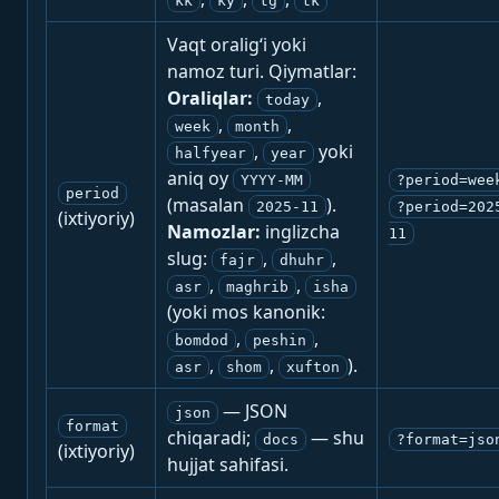
kk
ky
tg
tk
Vaqt oralig‘i yoki
namoz turi. Qiymatlar:
Oraliqlar:
,
today
,
,
week
month
,
yoki
halfyear
year
aniq oy
YYYY-MM
?period=wee
period
(masalan
).
2025-11
?period=202
(ixtiyoriy)
Namozlar:
inglizcha
11
slug:
,
,
fajr
dhuhr
,
,
asr
maghrib
isha
(yoki mos kanonik:
,
,
bomdod
peshin
,
,
).
asr
shom
xufton
— JSON
json
format
chiqaradi;
— shu
docs
?format=jso
(ixtiyoriy)
hujjat sahifasi.