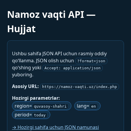
Namoz vaqti API —
Hujjat
Ushbu sahifa JSON API uchun rasmiy oddiy
qo‘llanma. JSON olish uchun
?format=json
qo‘shing yoki
Accept: application/json
yuboring.
Asosiy URL:
https://namoz-vaqti.uz/index.php
Hozirgi parametrlar:
region=
lang=
quvasoy-shahri
en
period=
today
→ Hozirgi sahifa uchun JSON namunasi